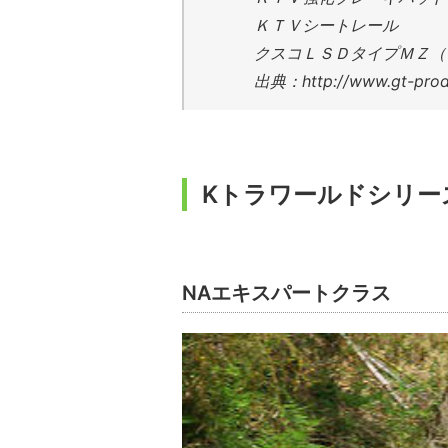
ＫＴＶシートレール
クスコＬＳＤタイプＭＺ（
出典：http://www.gt-produ
Kトラワールドシリー
NAエキスパートクラス