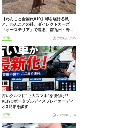
【わんこと全国旅#19】岬を駆ける風
と、わんことの絆。ダイレクトカーズ
「オーステリア」で巡る、南九州・野…
特集
2026/08/05
古いクルマに“巨大スマホ”を後付け!?
KEIYOポータブルディスプレイオーディ
オ3兄弟を試す
特集
2026/08/04