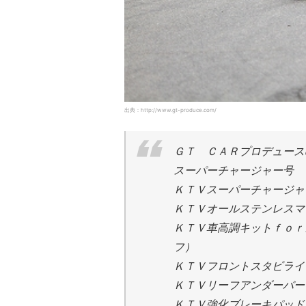
出典：http://www.gt-produce.com/
ＧＴ ＣＡＲプロデュース
スーパーチャージャー号 
ＫＴＶスーパーチャージャ
ＫＴＶオールステンレスマ
ＫＴＶ車高調キットｆｏｒ
フ）
ＫＴＶフロントスタビライ
ＫＴＶリーフアンダーバー
ＫＴＶ強化ブレーキパッド