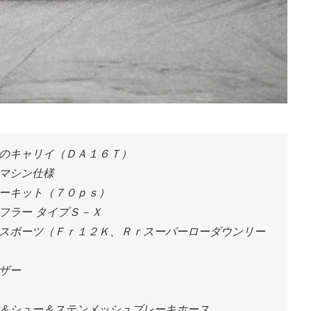
のキャリイ（ＤＡ１６Ｔ）
マシン仕様
ーキット（７０ｐｓ）
フラー タイプＳ－Ｘ
スポーツ（Ｆｒ１２Ｋ、Ｒｒスーパーローダウンリー
ザー
＆シュー＆ステンメッシュブレーキホース