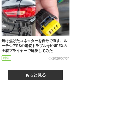
焼け焦げたコネクターを自分で直す。ル
ーテシアRSの電装トラブルをKNIPEXの
圧着プライヤーで解決してみた
特集
2026/07/31
もっと見る