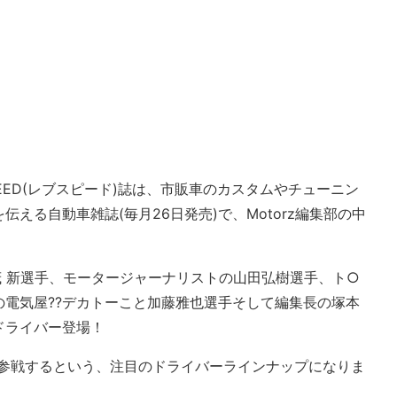
EED(レブスピード)誌は、市販車のカスタムやチューニン
える自動車雑誌(毎月26日発売)で、Motorz編集部の中
茂 新選手、モータージャーナリストの山田弘樹選手、ト○
電気屋??デカトーこと加藤雅也選手そして編集長の塚本
ドライバー登場！
遽参戦するという、注目のドライバーラインナップになりま