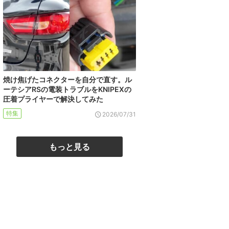
焼け焦げたコネクターを自分で直す。ル
ーテシアRSの電装トラブルをKNIPEXの
圧着プライヤーで解決してみた
特集
2026/07/31
もっと見る