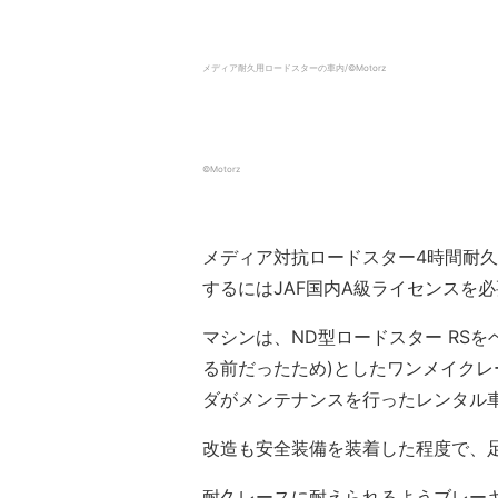
メディア耐久用ロードスターの車内/©️Motorz
©️Motorz
メディア対抗ロードスター4時間耐
するにはJAF国内A級ライセンスを
マシンは、ND型ロードスター RSを
る前だったため)としたワンメイク
ダがメンテナンスを行ったレンタル
改造も安全装備を装着した程度で、足
耐久レースに耐えられるようブレー