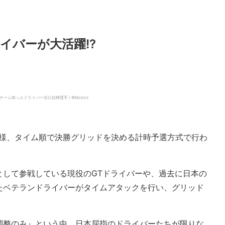
イバーが大活躍!?
ム助っ人ドライバー谷口信輝選手 / ©️Motorz
同様、タイム順で決勝グリッドを決める計時予選方式で行わ
として参戦している現役のGTドライバーや、過去に日本の
たベテランドライバーがタイムアタックを行い、グリッド
調整のみ』という中、日本屈指のドライバーたちが限りな