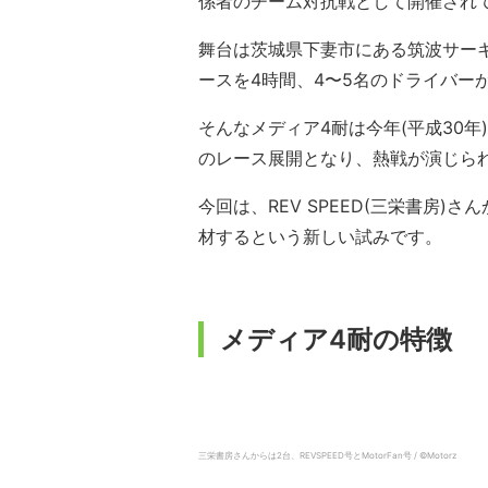
係者のチーム対抗戦として開催され
舞台は茨城県下妻市にある筑波サーキッ
ースを4時間、4〜5名のドライバー
そんなメディア4耐は今年(平成30
のレース展開となり、熱戦が演じら
今回は、REV SPEED(三栄書房
材するという新しい試みです。
メディア4耐の特徴
三栄書房さんからは2台、REVSPEED号とMotorFan号 / ©️Motorz