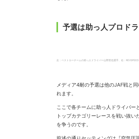
予選は助っ人プロドラ
左：ベストカーチームの助っ人ドライバー山野哲也選手、右：REVSPEEDチー
メディア4耐の予選は他のJAF戦と
れます。
ここで各チームに助っ人ドライバー
トップカテゴリーレースを戦い抜い
を争うのです。
前述の通りセッティングは『空気圧