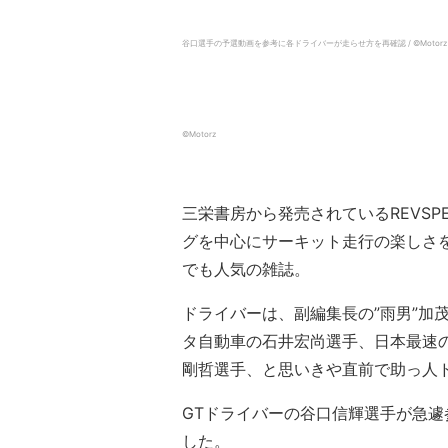
谷口選手の予選動画を参考に各ドライバーが走らせ方を再確認 / ©️Motorz
©️Motorz
三栄書房から発売されているREVSP
グを中心にサーキット走行の楽しさを伝
でも人気の雑誌。
ドライバーは、副編集長の”雨男”加
タ自動車の石井宏尚選手、日本最速の
剛哲選手、と思いきや直前で助っ人
GTドライバーの谷口信輝選手が急
した。