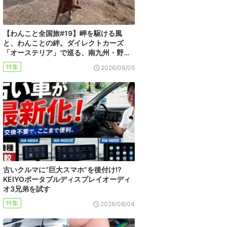
【わんこと全国旅#19】岬を駆ける風
と、わんことの絆。ダイレクトカーズ
「オーステリア」で巡る、南九州・野…
特集
2026/08/05
古いクルマに“巨大スマホ”を後付け!?
KEIYOポータブルディスプレイオーディ
オ3兄弟を試す
特集
2026/08/04