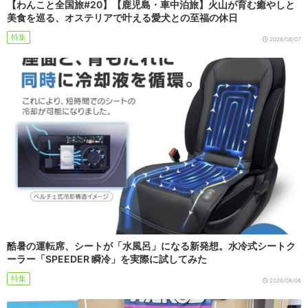
【わんこと全国旅#20】【鹿児島・車中泊旅】火山が育む癒やしと
美食を巡る、オステリアで叶える愛犬との至福の休日
特集
2026/08/07
酷暑の運転席、シートが「水風呂」になる新発想。水冷式シートク
ーラー「SPEEDER 瞬冷」を実際に試してみた
特集
2026/08/06