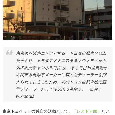
東京都を販売エリアとする、トヨタ自動車全額出
資子会社、トヨタアドミニスタ傘下のトヨペット
店の販売チャンネルである。 東京では日産自動車
の関東系自動車メーカーに有力なディーラーを抑
えられてしまったため、初のトヨタ自動車販売直
営ディーラーとして1953年3月創立。 出典：
wikipedia
東京トヨペットの独自の活動として、
「レストア部」
とい