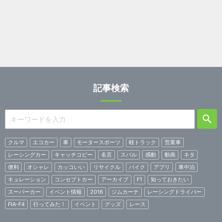
記事検索
クルマ
エコカー
車
モータースポーツ
軽トラック
営業車
レーシングカー
キャッチコピー
名言
スバル
感動
動画
ネタ
便利
オシャレ
カッコいい
リサイクル
バイク
アプリ
車中泊
キュレーション
コンセプトカー
アーカイブ
F1
知っておきたい
スーパーカー
イベント情報
2016
ジムカーナ
レーシングドライバー
FIA-F4
行ってみた！
イベント
グッズ
レース