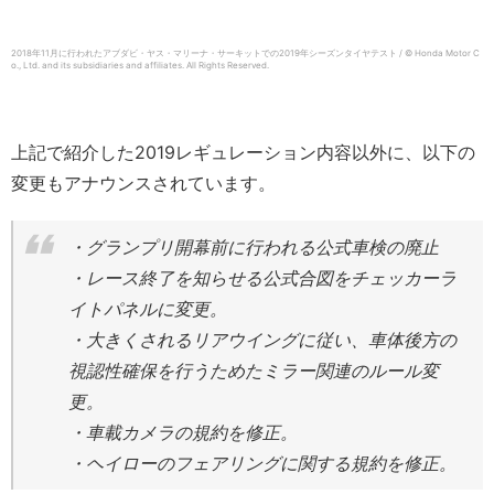
2018年11月に行われたアブダビ・ヤス・マリーナ・サーキットでの2019年シーズンタイヤテスト / © Honda Motor C
o., Ltd. and its subsidiaries and affiliates. All Rights Reserved.
上記で紹介した2019レギュレーション内容以外に、以下の
変更もアナウンスされています。
・グランプリ開幕前に行われる公式車検の廃止
・レース終了を知らせる公式合図をチェッカーラ
イトパネルに変更。
・大きくされるリアウイングに従い、車体後方の
視認性確保を行うためたミラー関連のルール変
更。
・車載カメラの規約を修正。
・ヘイローのフェアリングに関する規約を修正。