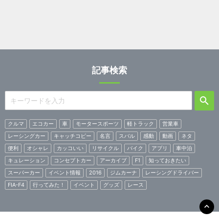
記事検索
クルマ
エコカー
車
モータースポーツ
軽トラック
営業車
レーシングカー
キャッチコピー
名言
スバル
感動
動画
ネタ
便利
オシャレ
カッコいい
リサイクル
バイク
アプリ
車中泊
キュレーション
コンセプトカー
アーカイブ
F1
知っておきたい
スーパーカー
イベント情報
2016
ジムカーナ
レーシングドライバー
FIA-F4
行ってみた！
イベント
グッズ
レース