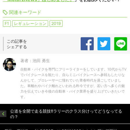
関連キーワード
F1
レギュレーション
2019
この記事を
シェアする
著者：池田 勇生
自動車・バイクを専門にフリーライターをしています。10代からTV
でバイクレースを観たり、自らミニバイクレースへ参戦もしたりな
んかして、プロレーサーに憧れていた青春時代を過ごしていまし
た。車離れやバイク離れといわれる昨今ですが、若い方へ多くの魅
力を伝えていき今後の自動車・バイク業界を盛り上げていきたいで
す。
公道を全開で走る競技!!ラリーのクラス分けってどうなってる
の？