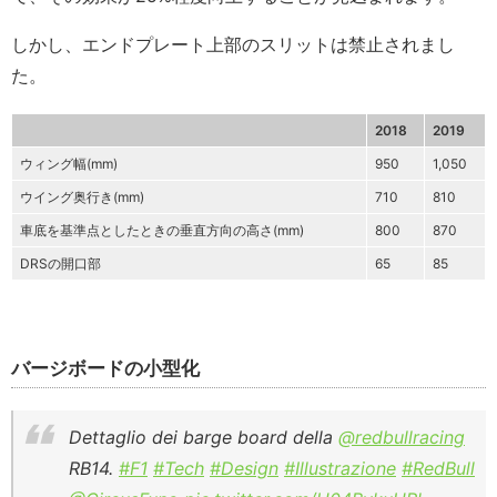
しかし、エンドプレート上部のスリットは禁止されまし
た。
2018
2019
ウィング幅(mm)
950
1,050
ウイング奥行き(mm)
710
810
車底を基準点としたときの垂直方向の高さ(mm)
800
870
DRSの開口部
65
85
バージボードの小型化
Dettaglio dei barge board della
@redbullracing
RB14.
#F1
#Tech
#Design
#Illustrazione
#RedBull