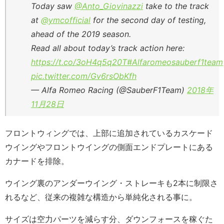
Today saw
@Anto_Giovinazzi
take to the track
at
@ymcofficial
for the second day of testing,
ahead of the 2019 season.
Read all about today’s track action here:
https://t.co/3oH4q5q20T
#Alfaromeosauberf1team
pic.twitter.com/Gv6rsObKfh
— Alfa Romeo Racing (@SauberF1Team)
2018年
11月28日
フロントウィングでは、上部に追加されているカスケード
ウイングやフロントウイングの側面エンドプレートにある
カナードを排除。
ウイング裏のアンダーウイング・ストレーキも2本に制限さ
れるなど、従来の複雑な構造から単純化される事に。
サイズは空力パーツを減らす分、ダウンフォースを稼ぐた