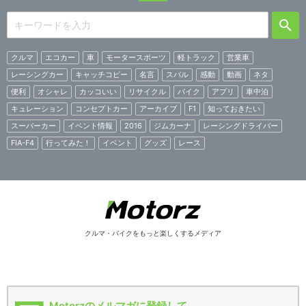
クルマ
エコカー
車
モータースポーツ
軽トラック
営業車
レーシングカー
キャッチコピー
名言
スバル
感動
動画
ネタ
便利
オシャレ
カッコいい
リサイクル
バイク
アプリ
車中泊
キュレーション
コンセプトカー
アーカイブ
F1
知っておきたい
スーパーカー
イベント情報
2016
ジムカーナ
レーシングドライバー
FIA-F4
行ってみた！
イベント
グッズ
レース
クルマ・バイクをもっと楽しくするメディア
Motorzのメルマガに登録して