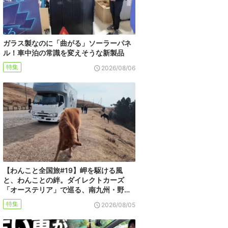
ガラス製なのに「曲がる」ソーラーパネ
ル！車中泊の常識を変えそうな新製品
特集
2026/08/06
【わんこと全国旅#19】岬を駆ける風
と、わんことの絆。ダイレクトカーズ
「オーステリア」で巡る、南九州・野…
特集
2026/08/05