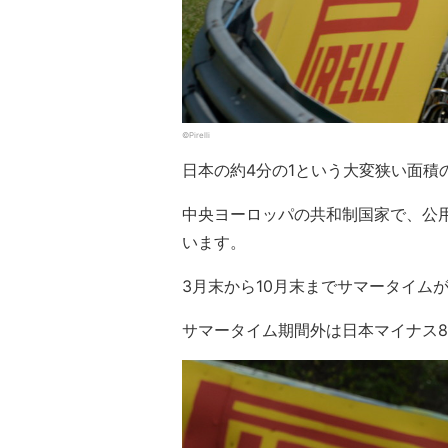
©Pirelli
日本の約4分の1という大変狭い面積
中央ヨーロッパの共和制国家で、公
います。
3月末から10月末までサマータイム
サマータイム期間外は日本マイナス