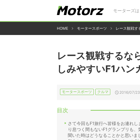
モーターズは
HOME
モータースポーツ
レース観戦す
レース観戦するな
しみやすいF1ハン
モータースポーツ
クルマ
2016/07/23
目次
さて今回もF1旅行へ皆様をお連れ
り息つく間もないF1グランプリも、
聞いた時はどうなることかと思いま