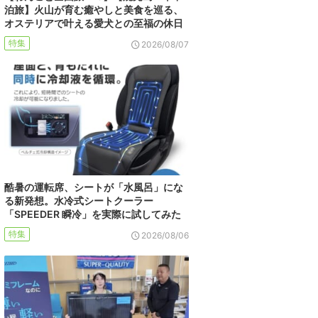
泊旅】火山が育む癒やしと美食を巡る、
オステリアで叶える愛犬との至福の休日
特集
2026/08/07
酷暑の運転席、シートが「水風呂」にな
る新発想。水冷式シートクーラー
「SPEEDER 瞬冷」を実際に試してみた
特集
2026/08/06