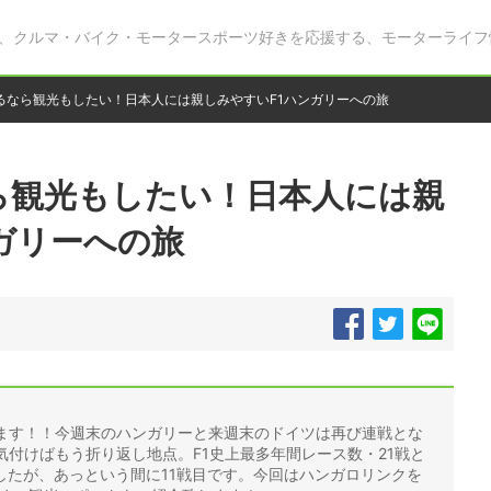
、クルマ・バイク・モータースポーツ好きを応援する、モーターライフ
るなら観光もしたい！日本人には親しみやすいF1ハンガリーへの旅
ら観光もしたい！日本人には親
ガリーへの旅
します！！今週末のハンガリーと来週末のドイツは再び連戦とな
気付けばもう折り返し地点。F1史上最多年間レース数・21戦と
したが、あっという間に11戦目です。今回はハンガロリンクを