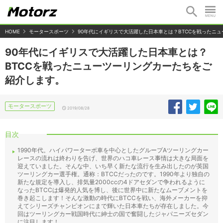
HOME
モータースポーツ
90年代にイギリスで大活躍した日本車とは？BTCCを戦ったニ
90年代にイギリスで大活躍した日本車とは？
BTCCを戦ったニューツーリングカーたちをご
紹介します。
モータースポーツ
2019/08/28
目次
1990年代。ハイパワーターボ車を中心としたグループAツーリングカー
レースの流れは終わりを告げ、世界のハコ車レース事情は大きな局面を
迎えていました。そんな中、いち早く新たな流行を生み出したのが英国
ツーリングカー選手権。通称：BTCCだったのです。1990年より独自の
新たな規定を導入し、排気量2000ccの4ドアセダンで争われるように
なったBTCCは爆発的人気を博し、後に世界中に新たなムーブメントを
巻き起こします！そんな激動の時代にBTCCを戦い、海外メーカーを抑
えてシリーズチャンピオンにまで輝いた日本車たちが存在しました。今
回はツーリングカー戦国時代に紳士の国で奮闘したジャパニーズセダン
に注目します！