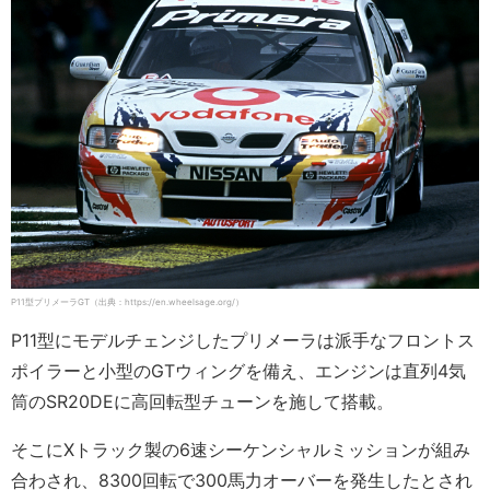
P11型プリメーラGT（出典：https://en.wheelsage.org/）
P11型にモデルチェンジしたプリメーラは派手なフロントス
ポイラーと小型のGTウィングを備え、エンジンは直列4気
筒のSR20DEに高回転型チューンを施して搭載。
そこにXトラック製の6速シーケンシャルミッションが組み
合わされ、8300回転で300馬力オーバーを発生したとされ