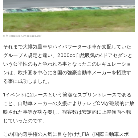
出典：https://en.wheelsage.org/
それまで大排気量車やハイパワーターボ車が支配していた
グループＡ規定と違い、2000cc自然吸気の4ドアセダンと
いう公平性のもと争われる事となったこのレギュレーショ
ンは、欧州圏を中心に各国の強豪自動車メーカーを招致す
る事に成功しました。
1イベントに2レースという簡潔なスプリントレースである
こと、自動車メーカーの支援によりテレビCMが継続的に放
映された事等が功を奏し、観客数は安定的に上昇傾向へ転
じていったのです。
この国内選手権の人気に目を付けたFIA（国際自動車スポー