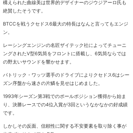
構えられた曲線美は世界的デザイナーのジウジアーロ氏も
絶賛したそうです。
BTCCを戦うクセドス6最大の特長はなんと言ってもエンジ
ン。
レーシングエンジンの名匠ザイテック社によってチューニ
ングされたV型6気筒をフロントに搭載し、6気筒ならでは
の野太いサウンドを響かせます。
パトリック・ワッツ選手のドライブによりクセドス6はシー
ズン序盤から速さの片鱗を見せはじめました。
1993年シーズン第3戦でのポールポジション獲得から始ま
り、決勝レースでの4位入賞が3回というなかなかの好成績
です。
しかしその反面、信頼性に関する不安要素を取り除く事が