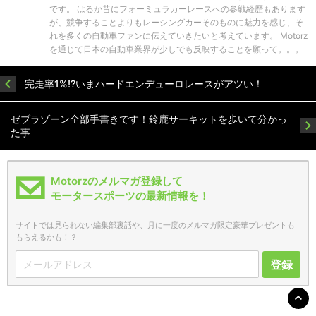
です。 はるか昔にフォーミュラカーレースへの参戦経歴もあります
が、競争することよりもレーシングカーそのものに魅力を感じ、そ
れを多くの自動車ファンに伝えていきたいと考えています。 Motorz
を通じて日本の自動車業界が少しでも反映することを願って。。。
完走率1%!?いまハードエンデューロレースがアツい！
ゼブラゾーン全部手書きです！鈴鹿サーキットを歩いて分かっ
た事
Motorzのメルマガ登録して
モータースポーツの最新情報を！
サイトでは見られない編集部裏話や、月に一度のメルマガ限定豪華プレゼントも
もらえるかも！？
登録