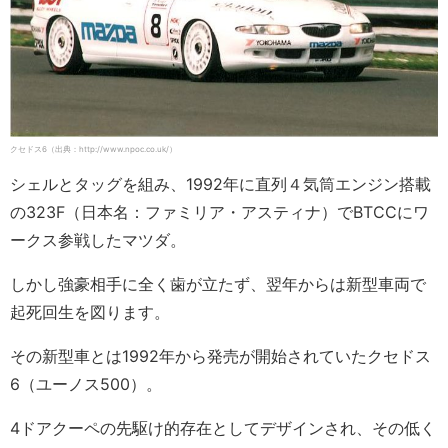
クセドス6（出典：http://www.npoc.co.uk/）
シェルとタッグを組み、1992年に直列４気筒エンジン搭載
の323F（日本名：ファミリア・アスティナ）でBTCCにワ
ークス参戦したマツダ。
しかし強豪相手に全く歯が立たず、翌年からは新型車両で
起死回生を図ります。
その新型車とは1992年から発売が開始されていたクセドス
6（ユーノス500）。
4ドアクーペの先駆け的存在としてデザインされ、その低く