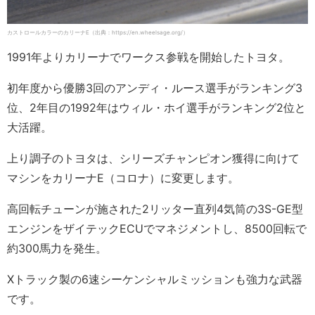
カストロールカラーのカリーナE（出典：https://en.wheelsage.org/）
1991年よりカリーナでワークス参戦を開始したトヨタ。
初年度から優勝3回のアンディ・ルース選手がランキング3
位、2年目の1992年はウィル・ホイ選手がランキング2位と
大活躍。
上り調子のトヨタは、シリーズチャンピオン獲得に向けて
マシンをカリーナE（コロナ）に変更します。
高回転チューンが施された2リッター直列4気筒の3S-GE型
エンジンをザイテックECUでマネジメントし、8500回転で
約300馬力を発生。
Xトラック製の6速シーケンシャルミッションも強力な武器
です。