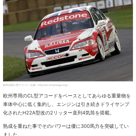
欧州仕様CL型アコード（出典：http://en.wheelsage.org/）
欧州専用のCL型アコードをベースとしてあらゆる重量物を
車体中心に低く集約し、エンジンは引き続きドライサンプ
化されたH22A型改の2リッター直列4気筒を搭載。
熟成を重ねた事でそのパワーは優に300馬力を突破してい
ました。