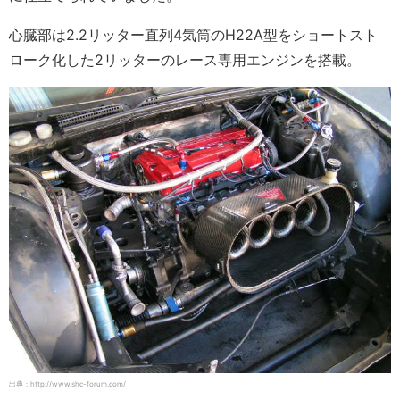
心臓部は2.2リッター直列4気筒のH22A型をショートスト
ローク化した2リッターのレース専用エンジンを搭載。
出典：http://www.shc-forum.com/