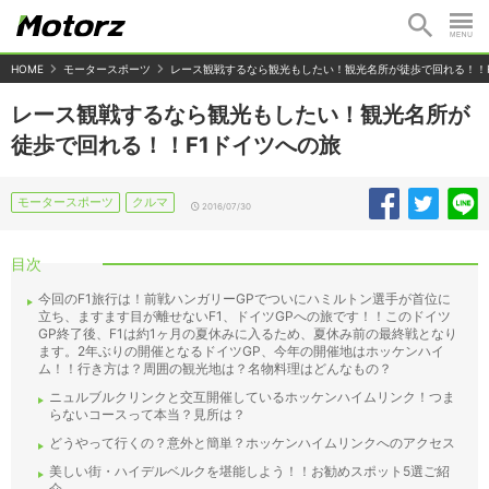
HOME
モータースポーツ
レース観戦するなら観光もしたい！観光名所が徒歩で回れる！！
レース観戦するなら観光もしたい！観光名所が
徒歩で回れる！！F1ドイツへの旅
モータースポーツ
クルマ
2016/07/30
目次
今回のF1旅行は！前戦ハンガリーGPでついにハミルトン選手が首位に
立ち、ますます目が離せないF1、ドイツGPへの旅です！！このドイツ
GP終了後、F1は約1ヶ月の夏休みに入るため、夏休み前の最終戦となり
ます。2年ぶりの開催となるドイツGP、今年の開催地はホッケンハイ
ム！！行き方は？周囲の観光地は？名物料理はどんなもの？
ニュルブルクリンクと交互開催しているホッケンハイムリンク！つま
らないコースって本当？見所は？
どうやって行くの？意外と簡単？ホッケンハイムリンクへのアクセス
美しい街・ハイデルベルクを堪能しよう！！お勧めスポット5選ご紹
介