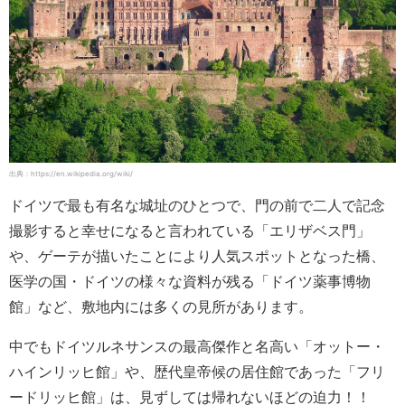
出典：https://en.wikipedia.org/wiki/
ドイツで最も有名な城址のひとつで、門の前で二人で記念
撮影すると幸せになると言われている「エリザベス門」
や、ゲーテが描いたことにより人気スポットとなった橋、
医学の国・ドイツの様々な資料が残る「ドイツ薬事博物
館」など、敷地内には多くの見所があります。
中でもドイツルネサンスの最高傑作と名高い「オットー・
ハインリッヒ館」や、歴代皇帝候の居住館であった「フリ
ードリッヒ館」は、見ずしては帰れないほどの迫力！！