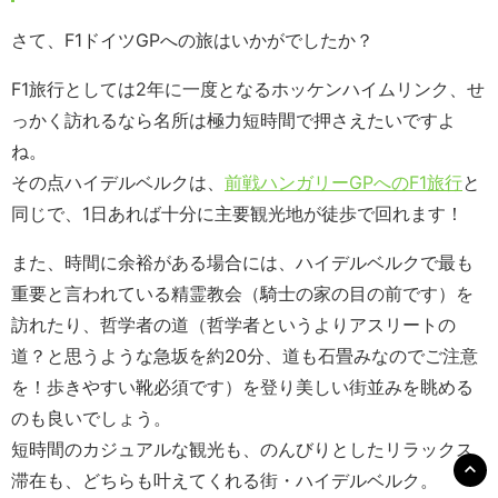
さて、F1ドイツGPへの旅はいかがでしたか？
F1旅行としては2年に一度となるホッケンハイムリンク、せ
っかく訪れるなら名所は極力短時間で押さえたいですよ
ね。
その点ハイデルベルクは、
前戦ハンガリーGPへのF1旅行
と
同じで、1日あれば十分に主要観光地が徒歩で回れます！
また、時間に余裕がある場合には、ハイデルベルクで最も
重要と言われている精霊教会（騎士の家の目の前です）を
訪れたり、哲学者の道（哲学者というよりアスリートの
道？と思うような急坂を約20分、道も石畳みなのでご注意
を！歩きやすい靴必須です）を登り美しい街並みを眺める
のも良いでしょう。
短時間のカジュアルな観光も、のんびりとしたリラックス
滞在も、どちらも叶えてくれる街・ハイデルベルク。