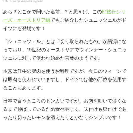
出典：https://ja.wikipedia.org/wiki/
あら？どこかで聞いた名前…？と思えば、この
F1旅行シリ
ーズ・オーストリア編
でもご紹介したシュニッツェルがド
イツにも登場です！
「シュニッツェル」とは「切り取られたもの」が語源にな
っており、19世紀のオーストリアでウィンナー・シュニッ
ツェルに対して使われ始めた言葉のようです。
本来は仔牛の腿肉を使うお料理ですが、今日のウィーンで
は豚肉も使われていますし、ドイツでは他の部位を使用す
ることもあります。
日本で言うところのトンカツですが、お肉を叩いて薄くな
るまで伸ばしているため食べやすく、味付けも塩だけであ
ったり切ったレモンを添えたりとかなりシンプルです！