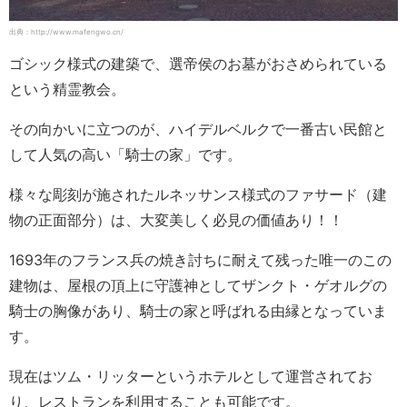
出典：http://www.mafengwo.cn/
ゴシック様式の建築で、選帝侯のお墓がおさめられている
という精霊教会。
その向かいに立つのが、ハイデルベルクで一番古い民館と
して人気の高い「騎士の家」です。
様々な彫刻が施されたルネッサンス様式のファサード（建
物の正面部分）は、大変美しく必見の価値あり！！
1693年のフランス兵の焼き討ちに耐えて残った唯一のこの
建物は、屋根の頂上に守護神としてザンクト・ゲオルグの
騎士の胸像があり、騎士の家と呼ばれる由縁となっていま
す。
現在はツム・リッターというホテルとして運営されてお
り、レストランを利用することも可能です。