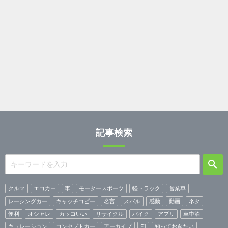
記事検索
クルマ
エコカー
車
モータースポーツ
軽トラック
営業車
レーシングカー
キャッチコピー
名言
スバル
感動
動画
ネタ
便利
オシャレ
カッコいい
リサイクル
バイク
アプリ
車中泊
キュレーション
コンセプトカー
アーカイブ
F1
知っておきたい