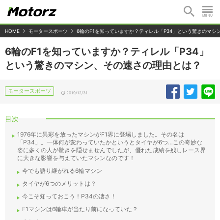
HOME
モータースポーツ
6輪のF1を知っていますか？ティレル「P34」という驚きのマシ
6輪のF1を知っていますか？ティレル「P34」
という驚きのマシン、その速さの理由とは？
モータースポーツ
2019/12/31
目次
1976年に異彩を放ったマシンがF1界に登場しました。その名は
「P34」。一体何が変わっていたかというとタイヤが6つ…この奇妙な
姿に多くの人が驚きを隠せませんでしたが、優れた成績を残しレース界
に大きな影響を与えていたマシンなのです！
今でも語り継がれる6輪マシン
タイヤが6つのメリットは？
今こそ知っておこう！P34の凄さ！
F1マシンは6輪車が当たり前になっていた？