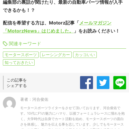
編集部の裏話が聞けたり、最新の自動車パーツ情報が入手
できるかも！？
配信を希望する方は、Motorz記事「
メールマガジン
「MotorzNews」はじめました。
」をお読みください！
関連キーワード
モータースポーツ
レーシングカー
カッコいい
知っておきたい
この記事を
シェアする
著者：河合俊佑
モータースポーツライターをさせて頂いております、河合俊佑で
す。10代にF1の魅力にハマり、以後フォーミュラレースに憧れを抱
く。大学時代は自身でカート活動を始め、モータースポーツの面白
さを体感し、魅力を伝える事を志しています。少しでもモータース