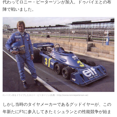
代わってロニー・ピーターソンが加入。ドゥパイエとの布
陣で戦いました。
2シーズン目をドライブしたロニー・ピーターソン(出典：http://www.ronniepeterson.se)
しかし当時のタイヤメーカーであるグッドイヤーが、この
年新たにF1に参入してきたミシュランとの性能競争が始ま