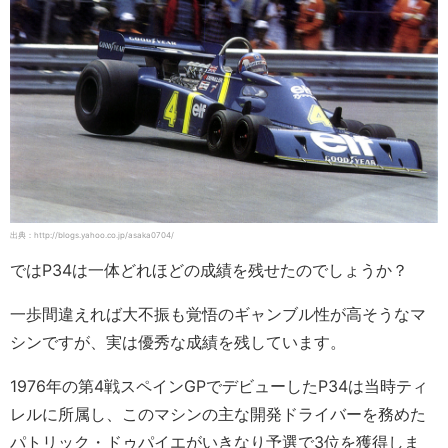
出典：http://blogs.yahoo.co.jp/asaka0704/
ではP34は一体どれほどの成績を残せたのでしょうか？
一歩間違えれば大不振も覚悟のギャンブル性が高そうなマ
シンですが、実は優秀な成績を残しています。
1976年の第4戦スペインGPでデビューしたP34は当時ティ
レルに所属し、このマシンの主な開発ドライバーを務めた
パトリック・ドゥパイエがいきなり予選で3位を獲得しま