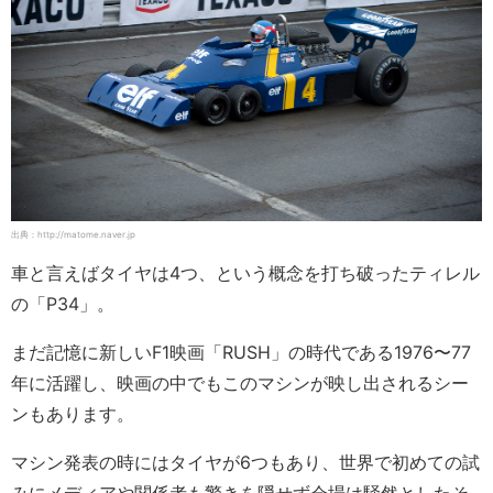
出典：http://matome.naver.jp
車と言えばタイヤは4つ、という概念を打ち破ったティレル
の「P34」。
まだ記憶に新しいF1映画「RUSH」の時代である1976〜77
年に活躍し、映画の中でもこのマシンが映し出されるシー
ンもあります。
マシン発表の時にはタイヤが6つもあり、世界で初めての試
みにメディアや関係者も驚きを隠せず会場は騒然としたそ