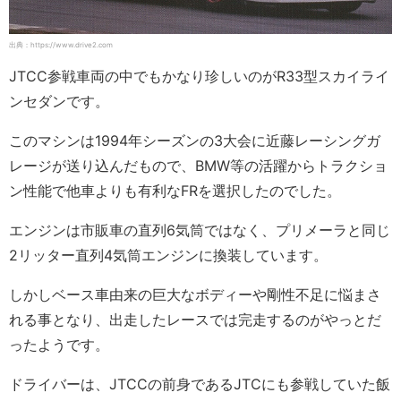
出典：https://www.drive2.com
JTCC参戦車両の中でもかなり珍しいのがR33型スカイライ
ンセダンです。
このマシンは1994年シーズンの3大会に近藤レーシングガ
レージが送り込んだもので、BMW等の活躍からトラクショ
ン性能で他車よりも有利なFRを選択したのでした。
エンジンは市販車の直列6気筒ではなく、プリメーラと同じ
2リッター直列4気筒エンジンに換装しています。
しかしベース車由来の巨大なボディーや剛性不足に悩まさ
れる事となり、出走したレースでは完走するのがやっとだ
ったようです。
ドライバーは、JTCCの前身であるJTCにも参戦していた飯