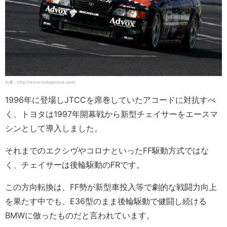
出典：http://www.mobypicture.com/
1996年に登場しJTCCを席巻していたアコードに対抗すべ
く、トヨタは1997年開幕戦から新型チェイサーをエースマ
シンとして導入しました。
それまでのエクシヴやコロナといったFF駆動方式ではな
く、チェイサーは後輪駆動のFRです。
この方向転換は、FF勢が新型車投入等で劇的な戦闘力向上
を果たす中でも、E36型のまま後輪駆動で健闘し続ける
BMWに倣ったものだと言われています。