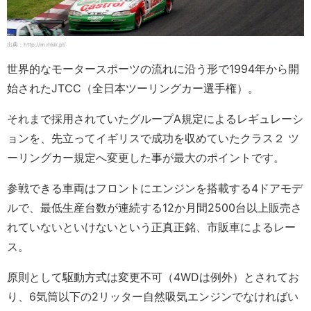
出典：http://m.mklr.pl/
世界的なモータースポーツの流れに沿う形で1994年から開
始されたJTCC（全日本ツーリングカー選手権）。
それまで採用されていたグループA規定によるレギュレーシ
ョンを、先立ってイギリスで成功を収めていたクラス２ ツ
ーリングカー規定へ変更した事が最大のポイントです。
参戦できる車両はフロントにエンジンを搭載する4ドアモデ
ルで、最低生産台数が連続する12か月間2500台以上販売さ
れていないといけないという正真正銘、市販車によるレー
ス。
原則として駆動方式は変更不可（4WDは例外）とされてお
り、6気筒以下の2リッター自然吸気エンジンでなければい