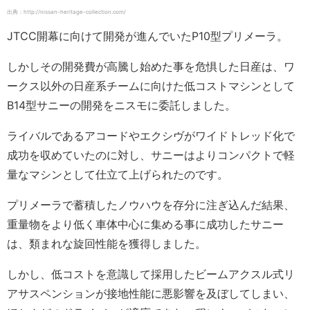
出典：http://nissan-heritage-collection.com/
JTCC開幕に向けて開発が進んでいたP10型プリメーラ。
しかしその開発費が高騰し始めた事を危惧した日産は、ワ
ークス以外の日産系チームに向けた低コストマシンとして
B14型サニーの開発をニスモに委託しました。
ライバルであるアコードやエクシヴがワイドトレッド化で
成功を収めていたのに対し、サニーはよりコンパクトで軽
量なマシンとして仕立て上げられたのです。
プリメーラで蓄積したノウハウを存分に注ぎ込んだ結果、
重量物をより低く車体中心に集める事に成功したサニー
は、類まれな旋回性能を獲得しました。
しかし、低コストを意識して採用したビームアクスル式リ
アサスペンションが接地性能に悪影響を及ぼしてしまい、