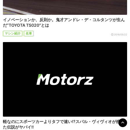
イノベーションか、反則か。鬼才アンドレ・デ・コルタンツが生ん
だ”TOYOTA TS020″とは
マシン紹介
名車
2018/05/22
軽なのにスポーツカーよりタフで速い!?スバル・ヴィヴィオが残し
た伝説がヤバイ!!