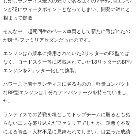
しかしランティス最大の売りであるはずのV型6気筒エンジ
ンが逆にウィークポイントとなってしまい、開発の遅れと
相まって惨敗。
そんな中、起死回生のベース車両として新たに選ばれたの
がBH型ファミリアセダンだったのです。
エンジンは市販車に採用されていた2リッターのFS型では
なく、ロードスター等に搭載されていた1.8リッターのBP型
エンジンを2リッター化して換装。
パワーこそ若干ランティスに劣るものの、軽量コンパクト
なBP型エンジンは十分なアドバンテージを持っていまし
た。
ランティスでの苦戦を糧としてトップチームに勝るとも劣
らない工夫を盛り込んだファミリアでしたが、運悪く不況
による資金・人材不足に見舞われてしまい、目立った成績