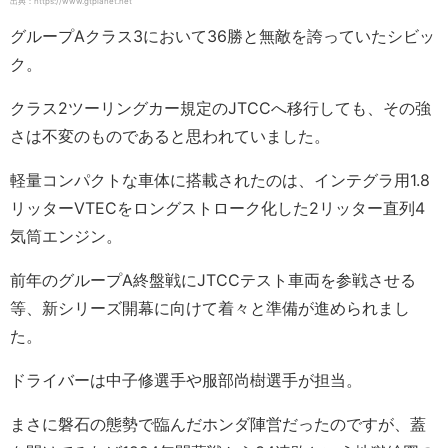
出典：https://www.gtplanet.net
グループAクラス3において36勝と無敵を誇っていたシビッ
ク。
クラス2ツーリングカー規定のJTCCへ移行しても、その強
さは不変のものであると思われていました。
軽量コンパクトな車体に搭載されたのは、インテグラ用1.8
リッターVTECをロングストローク化した2リッター直列4
気筒エンジン。
前年のグループA終盤戦にJTCCテスト車両を参戦させる
等、新シリーズ開幕に向けて着々と準備が進められまし
た。
ドライバーは中子修選手や服部尚樹選手が担当。
まさに磐石の態勢で臨んだホンダ陣営だったのですが、蓋