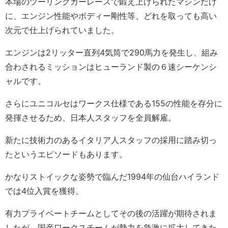
本場のツーリングカーレースで鍛え上げられたマシンだけ
に、エンジン性能やボディー剛性等、どれを取っても高い
次元で仕上げられていました。
エンジンは2リッター直列4気筒で290馬力を発生し、組み
合わされるミッションはヒューランド製の６速シーケンシ
ャルです。
さらにユニコルセはワークス仕様である155の性能を存分に
発揮させるため、日本人スタッフを全員解雇。
新たに技術力のあるイタリア人スタッフの採用に踏み切っ
たというエピソードもあります。
かなりストイックな姿勢で臨んだ1994年の仙台ハイランド
では4位入賞を獲得。
有力プライベートチームとしてその後の活躍が期待されま
したが、国産ワークスチームが勢力を急激に拡大してきた