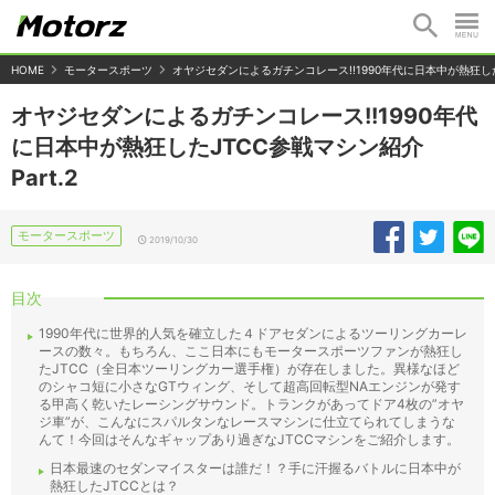
HOME
モータースポーツ
オヤジセダンによるガチンコレース!!1990年代に日本中が熱狂したJ
オヤジセダンによるガチンコレース!!1990年代
に日本中が熱狂したJTCC参戦マシン紹介
Part.2
モータースポーツ
2019/10/30
目次
1990年代に世界的人気を確立した４ドアセダンによるツーリングカーレ
ースの数々。もちろん、ここ日本にもモータースポーツファンが熱狂し
たJTCC（全日本ツーリングカー選手権）が存在しました。異様なほど
のシャコ短に小さなGTウィング、そして超高回転型NAエンジンが発す
る甲高く乾いたレーシングサウンド。トランクがあってドア4枚の”オヤ
ジ車”が、こんなにスパルタンなレースマシンに仕立てられてしまうな
んて！今回はそんなギャップあり過ぎなJTCCマシンをご紹介します。
日本最速のセダンマイスターは誰だ！？手に汗握るバトルに日本中が
熱狂したJTCCとは？