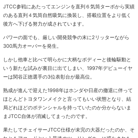
JTCC参戦にあたってエンジンを直列６気筒ターボから実績
のある直列４気筒自然吸気に換装し、搭載位置をより低く
後方へ下げる努力が成されています。
パワーの面でも、厳しい開発競争の末に2リッターながら
300馬力オーバーを発生。
しかし他車と比べて明らかに大柄なボディーと後輪駆動と
いう新たな試みが裏目に出てしまい、1997年デビューイヤ
ーは関谷正徳選手の3位表彰台が最高位。
熟成が進んで迎えた1998年はホンダや日産の撤退に伴って
ほとんどトヨタワンメイクと言ってもいい状態となり、結
局どれほどのポテンシャルを持っていたのか分からないま
まJTCC自体が消滅してまったのです。
果たしてチェイサーJTCC仕様が未完の大器だったのか、そ