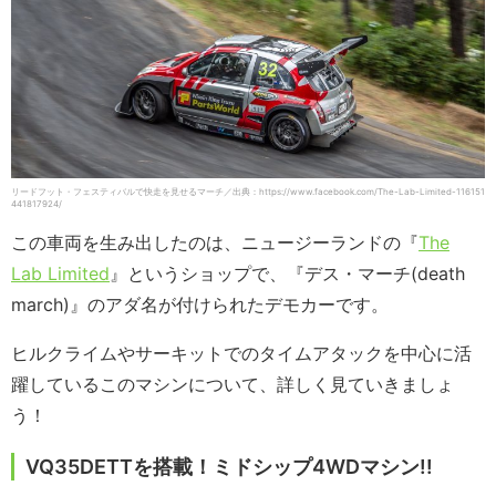
リードフット・フェスティバルで快走を見せるマーチ／出典：https://www.facebook.com/The-Lab-Limited-116151
441817924/
この車両を生み出したのは、ニュージーランドの『
The
Lab Limited
』というショップで、『デス・マーチ(death
march)』のアダ名が付けられたデモカーです。
ヒルクライムやサーキットでのタイムアタックを中心に活
躍しているこのマシンについて、詳しく見ていきましょ
う！
VQ35DETTを搭載！ミドシップ4WDマシン!!