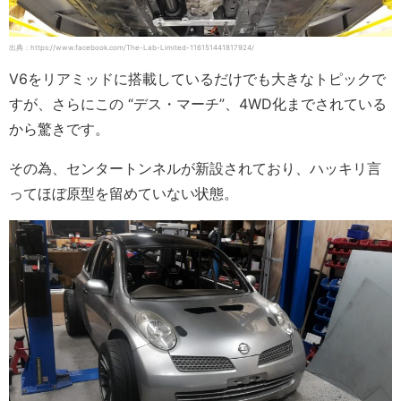
出典：https://www.facebook.com/The-Lab-Limited-116151441817924/
V6をリアミッドに搭載しているだけでも大きなトピックで
すが、さらにこの “デス・マーチ”、4WD化までされている
から驚きです。
その為、センタートンネルが新設されており、ハッキリ言
ってほぼ原型を留めていない状態。