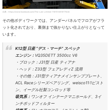
出典：https://www.facebook.com/The-Lab-Limited-116151441817924/
その他ボディワークでは、アンダーパネルでフロアがフラ
ット化されており、裏側まで抜かりない仕上がりとなって
います。
K12型 日産 “デス・マーチ” スペック
エンジン：
VQ35DETT 3500cc V6
・ブロック：J31型 日産 ティアナ
・ヘッド：Z33型 フェアレディZ 流用
・その他：J31型ティアナメインサンププレート、
ACL Raceシリーズベアリング、weisco11:1ピスト
ン、イーグル社製コンロッド等
吸気系：
ワンオフ インテークマニホールド、3イ
ンチポッドフィルター