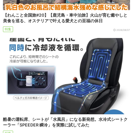
【わんこと全国旅#20】【鹿児島・車中泊旅】火山が育む癒やしと
美食を巡る、オステリアで叶える愛犬との至福の休日
特集
2026/08/07
酷暑の運転席、シートが「水風呂」になる新発想。水冷式シートク
ーラー「SPEEDER 瞬冷」を実際に試してみた