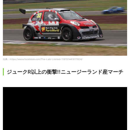
出典：https://www.facebook.com/The-Lab-Limited-116151441817924/
ジュークR以上の衝撃!!ニュージーランド産マーチ