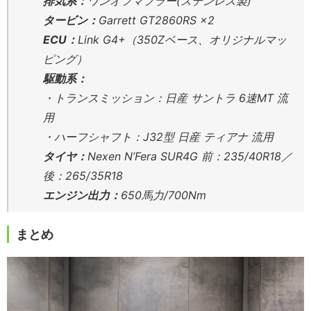
排気系：
ワンオフマフラー(ステンレス製)
タービン：
Garrett GT2860RS ×2
ECU：
Link G4+（350Zベース、オリジナルマッ
ピング）
駆動系：
・トランスミッション：日産 サントラ 6速MT 流
用
・ハーフシャフト：J32型 日産 ティアナ 流用
タイヤ：
Nexen N’Fera SUR4G 前：235/40R18／
後：265/35R18
エンジン出力：
650馬力/700Nm
まとめ