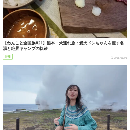
【わんこと全国旅#21】熊本・犬連れ旅：愛犬ドンちゃんを癒す名
湯と絶景キャンプの軌跡
特集
2026/08/08