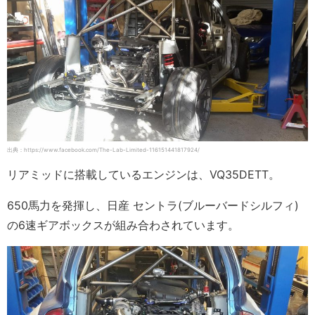
出典：https://www.facebook.com/The-Lab-Limited-116151441817924/
リアミッドに搭載しているエンジンは、VQ35DETT。
650馬力を発揮し、日産 セントラ(ブルーバードシルフィ)
の6速ギアボックスが組み合わされています。