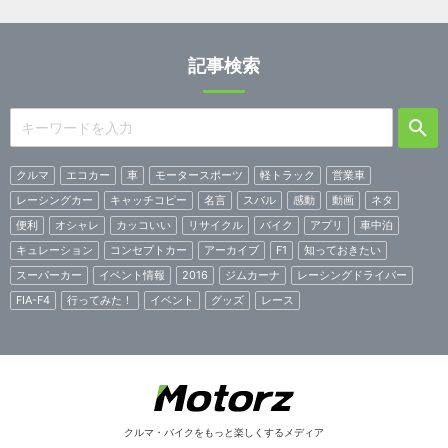
記事検索
クルマ
エコカー
車
モータースポーツ
軽トラック
営業車
レーシングカー
キャッチコピー
名言
スバル
感動
動画
ネタ
便利
オシャレ
カッコいい
リサイクル
バイク
アプリ
車中泊
キュレーション
コンセプトカー
アーカイブ
F1
知っておきたい
スーパーカー
イベント情報
2016
ジムカーナ
レーシングドライバー
FIA-F4
行ってみた！
イベント
グッズ
レース
クルマ・バイクをもっと楽しくするメディア