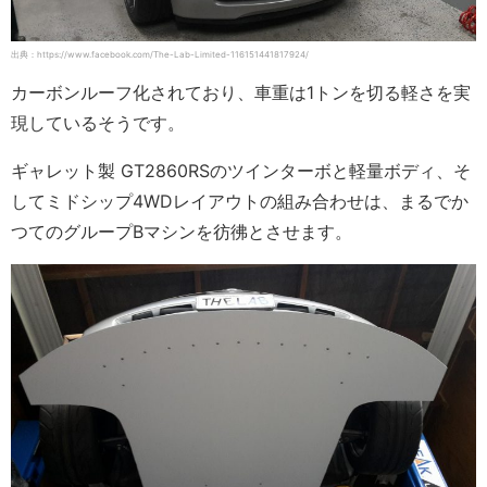
出典：https://www.facebook.com/The-Lab-Limited-116151441817924/
カーボンルーフ化されており、車重は1トンを切る軽さを実
現しているそうです。
ギャレット製 GT2860RSのツインターボと軽量ボディ、そ
してミドシップ4WDレイアウトの組み合わせは、まるでか
つてのグループBマシンを彷彿とさせます。