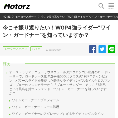
HOME
モータースポーツ
今こそ振り返りたい！WGP4強ライダー”ワイン・ガードナー”を
今こそ振り返りたい！WGP4強ライダー”ワイ
ン・ガードナー”を知っていますか？
モータースポーツ
バイク
2020/01/30
目次
オーストラリア、ニューサウスウェールズ州ウロンゴン出身のロードレ
ーサーで、ロードレース世界選手権500ccクラスの1987年チャンピオ
ン！パワースライドを駆使した豪快なライディングスタイルとロスマン
ズ・ブルーのマシンカラーから「ブルー・サンダー」そして「8耐男」
という異名を持つレジェンド、”ワイン・ガードナー”を知っています
か？
ワインガードナー：プロフィール
ワイン・ガードナー：レース戦歴
ワイン・ガードナーのアグレッシブすぎるライディングスタイル