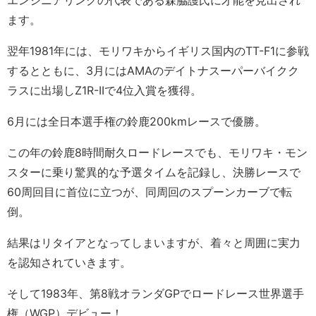
エンジニアリングの代表である森脇護氏に才能を見出され
ます。
翌年1981年には、モリワキからイギリス国内のTT-F1に参戦
するとともに、3月にはAMAのデイトナスーパーバイクク
ラスに出場しZ1R-IIで4位入賞を獲得。
6月には全日本選手権の鈴鹿200kmレースで優勝。
この年の鈴鹿8時間耐久ロードレースでも、モリワキ・モン
スターに乗り驚異的な予選タイムを記録し、決勝レースで
60周回目に首位に立つが、同周回のスプーンカーブで転
倒。
結果はリタイアとなってしまいますが、着々と周囲に実力
を認知されていきます。
そして1983年、第8戦オランダGPでロードレース世界選手
権（WGP）デビュー！