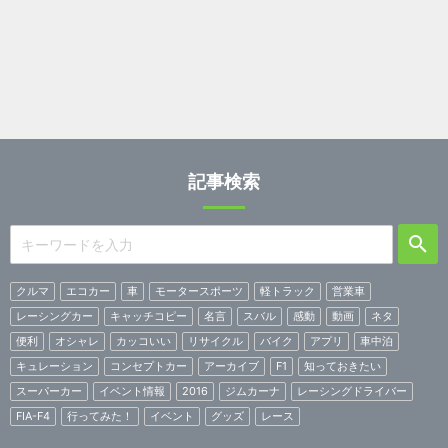
記事検索
クルマ
エコカー
車
モータースポーツ
軽トラック
営業車
レーシングカー
キャッチコピー
名言
スバル
感動
動画
ネタ
便利
オシャレ
カッコいい
リサイクル
バイク
アプリ
車中泊
キュレーション
コンセプトカー
アーカイブ
F1
知っておきたい
スーパーカー
イベント情報
2016
ジムカーナ
レーシングドライバー
FIA-F4
行ってみた！
イベント
グッズ
レース