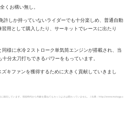
、全くお構い無し。
付免許しか持っていないライダーでも十分楽しめ、普通自動
練習用として購入したり、サーキットでレースに出たり
Z50と同様に水冷２ストローク単気筒エンジンが搭載され、当
にも十分太刀打ちできるパワーをもっています。
スズキファンを獲得するために大きく貢献していきまし
(安全管理者)に就任しています。現役時代から年齢を重ねてもカッコよさは変わっていません。 / 出典：http://www.motogp.c