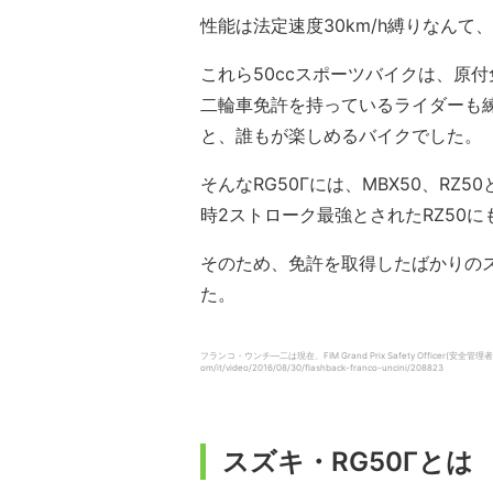
性能は法定速度30km/h縛りなんて
これら50ccスポーツバイクは、原
二輪車免許を持っているライダーも
と、誰もが楽しめるバイクでした。
そんなRG50Γには、MBX50、R
時2ストローク最強とされたRZ50
そのため、免許を取得したばかりの
た。
フランコ・ウンチ―二は現在、FIM Grand Prix Safety Officer
om/it/video/2016/08/30/flashback-franco-uncini/208823
スズキ・RG50Γとは