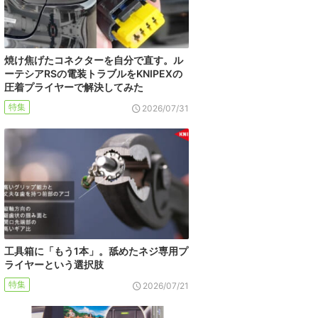
焼け焦げたコネクターを自分で直す。ル
ーテシアRSの電装トラブルをKNIPEXの
圧着プライヤーで解決してみた
特集
2026/07/31
工具箱に「もう1本」。舐めたネジ専用プ
ライヤーという選択肢
特集
2026/07/21