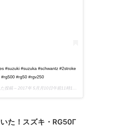
ones #suzuki #suzuka #schwantz #2stroke
 #rg500 #rg50 #rgv250
した投稿 –
2017年 5月月10日午前11時14分PDT
いた！スズキ・RG50Γ