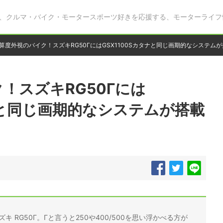
、クルマ・バイク・モータースポーツ好きを応援する、モーターライフ
算度外視のバイク！スズキRG50ΓにはGSX1100Sカタナと同じ画期的なシステム
！スズキRG50Γには
タナと同じ画期的なシステムが搭載
キ RG50Γ。Γと言うと250や400/500を思い浮かべる方が