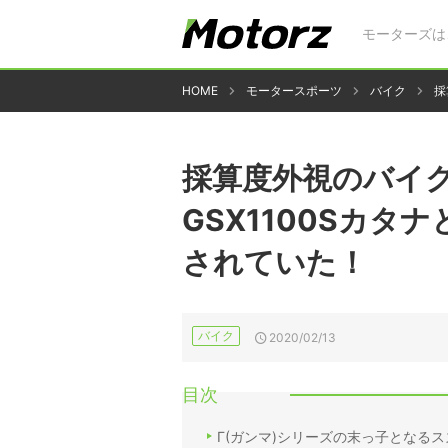
モーターズは
HOME
モータースポーツ
バイク
採
採算度外視のバイク
GSX1100Sカ
されていた！
バイク
2020/02/13
目次
Γ(ガンマ)シリーズの末っ子となるスズ