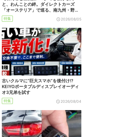
と、わんことの絆。ダイレクトカーズ
「オーステリア」で巡る、南九州・野…
特集
2026/08/05
古いクルマに“巨大スマホ”を後付け!?
KEIYOポータブルディスプレイオーディ
オ3兄弟を試す
特集
2026/08/04