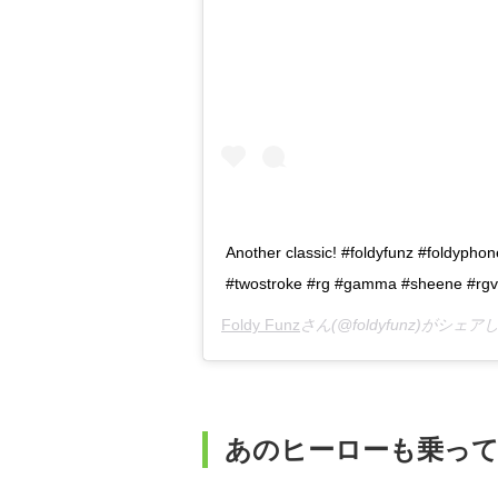
Another classic! #foldyfunz #foldyph
#twostroke #rg #gamma #sheene #rgv
Foldy Funz
さん(@foldyfunz)がシェア
あのヒーローも乗って