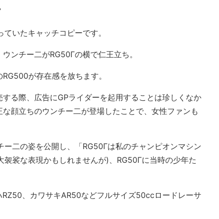
”
載っていたキャッチコピーです。
ウンチー二がRG50Γの横で仁王立ち。
RG500が存在感を放ちます。
売する際、広告にGPライダーを起用することは珍しくなか
正な顔立ちのウンチー二が登場したことで、女性ファンも
チー二の姿を公開し、「RG50Γは私のチャンピオンマシン
(大袈裟な表現かもしれませんが)、RG50Γに当時の少年た
RZ50、カワサキAR50などフルサイズ50ccロードレーサ