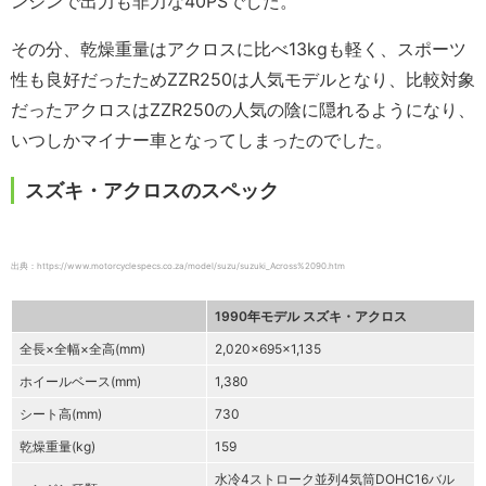
ンジンで出力も非力な40PSでした。
その分、乾燥重量はアクロスに比べ13kgも軽く、スポーツ
性も良好だったためZZR250は人気モデルとなり、比較対象
だったアクロスはZZR250の人気の陰に隠れるようになり、
いつしかマイナー車となってしまったのでした。
スズキ・アクロスのスペック
出典：https://www.motorcyclespecs.co.za/model/suzu/suzuki_Across%2090.htm
1990年モデル スズキ・アクロス
全長×全幅×全高(mm)
2,020×695×1,135
ホイールベース(mm)
1,380
シート高(mm)
730
乾燥重量(kg)
159
水冷4ストローク並列4気筒DOHC16バル