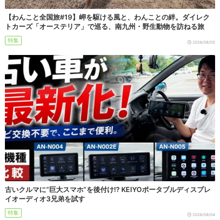
【わんこと全国旅#19】岬を駆ける風と、わんことの絆。ダイレク
トカーズ「オーステリア」で巡る、南九州・野生動物を訪ねる旅
特集
2026/08/05
古いクルマに“巨大スマホ”を後付け!? KEIYOポータブルディスプレ
イオーディオ3兄弟を試す
特集
2026/08/04