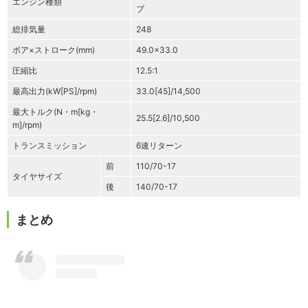
エンジン種類
ブ
総排気量
248
ボア×ストローク(mm)
49.0×33.0
圧縮比
12.5:1
最高出力(kW[PS]/rpm)
33.0[45]/14,500
最大トルク(N・m[kg・
25.5[2.6]/10,500
m]/rpm)
トランスミッション
6速リターン
前
110/70-17
タイヤサイズ
後
140/70-17
まとめ