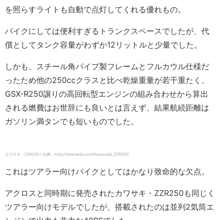
を照らすライトも自動で点灯してくれる優れもの。
バイクにしては便利すぎるトランクスペースでしたが、代
償としてタンク容量がわずか12リットルと少量でした。
しかも、スチール角パイプ製フレームとフルカウル仕様だ
ったため他の250ccクラスと比べ乾燥重量が若干重たく、
GSX-R250譲りの高回転型エンジンの組み合わせから算出
される燃費はお世辞にも良いとは言えず、結果航続距離は
ガソリン満タンでも短いものでした。
カワサキ・ZZR250 / 出典：http://bikeswiki.com/Kawasaki_ZZR250
これはツアラー向けバイクとしてはかなり致命的な欠点。
アクロスと同時期に発売されたカワサキ・ZZR250も同じく
ツアラー向けモデルでしたが、搭載されたのは並列2気筒エ