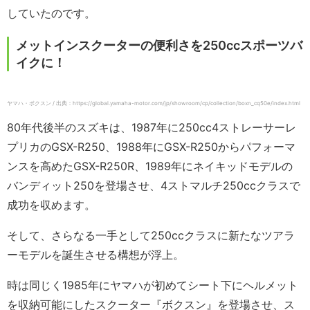
していたのです。
メットインスクーターの便利さを250ccスポーツバ
イクに！
ヤマハ・ボクスン / 出典：https://global.yamaha-motor.com/jp/showroom/cp/collection/boxn_cq50e/index.html
80年代後半のスズキは、1987年に250cc4ストレーサーレ
プリカのGSX-R250、1988年にGSX-R250からパフォーマ
ンスを高めたGSX-R250R、1989年にネイキッドモデルの
バンディット250を登場させ、4ストマルチ250ccクラスで
成功を収めます。
そして、さらなる一手として250ccクラスに新たなツアラ
ーモデルを誕生させる構想が浮上。
時は同じく1985年にヤマハが初めてシート下にヘルメット
を収納可能にしたスクーター『ボクスン』を登場させ、ス