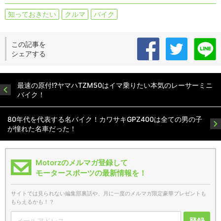
知っておきたい
クルマ
バイク
この記事を
シェアする
最速の原付!?ヤマハTZM50はイマ乗りたい本気のレーサーミニ
バイク！
80年代を代表する名バイク！カワサキGPZ400は全ての男の子
が憧れた名車だった！
Motorzのメルマガ登録して
モータースポーツの最新情報を！
サイトでは見られない編集部裏話や、月に一度のメルマガ限定豪華プレゼントも
もらえるかも！？
登録