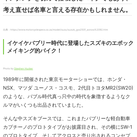
考え直せば名車と言える存在かもしれません。
出典：https://www.motorcyclespecs.co.za/model/suzu/suzuki_gsx250f_across%2092.htm
イケイケバブリー時代に登場したスズキのエポック
メイキング的バイク！
Photo by
Stephen Hucker
1989年に開催された東京モーターショーでは、ホンダ・
NSX、マツダ ユーノス・コスモ、2代目トヨタMR2(SW20)
のような、バブル時代真っ只中の時代を象徴するようなク
ルマがいくつも出品されていました。
そんな中スズキブースでは、これまたバブリーな軽自動車
カプチーノのプロトタイプがお披露目され、その横にSW-1
のプロトタイプ、そしてアクロスと売り出されるコンセプ