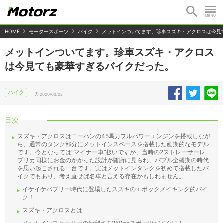
HOME
モータースポーツ
バイク
メットインついてます。珍車スズキ・アクロスは今見
メットインついてます。珍車スズキ・アクロス
は今見ても豪華すぎるバイクだった。
バイク
2020/03/02
目次
スズキ・アクロスはニーハンの45馬力フルパワーエンジンを搭載しなが
ら、通常のタンク部分にメットインスペースを搭載した画期的なモデル
です。今となっては”マイナー車”扱いですが、当時の2ストレーサーレ
プリカ同様にお金のかかった設計が随所に見られ、バブル全盛期の時代
を思い起こされる一台です。実はメットインタンクを初めて搭載したバ
イクでもあり、考え直せば名車と言える存在かもしれません。
イケイケバブリー時代に登場したスズキのエポックメイキング的バイ
ク！
スズキ・アクロスとは
メットインスクーターの便利さを250ccスポーツバイクに！