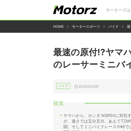
モーターズは
HOME
モータースポーツ
バイク
最
最速の原付!?ヤマ
のレーサーミニバ
バイク
2020/02/28
目次
ヤマハから、ホンダ NSR50に対抗
が、速さでは五分五分。あえてTZM
闘。そしてミニバイクレースや峠で