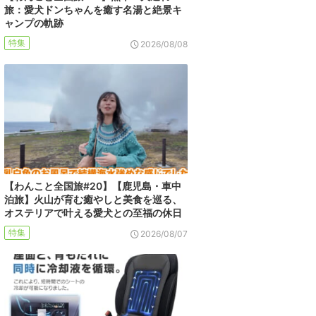
旅：愛犬ドンちゃんを癒す名湯と絶景キ
ャンプの軌跡
特集
2026/08/08
【わんこと全国旅#20】【鹿児島・車中
泊旅】火山が育む癒やしと美食を巡る、
オステリアで叶える愛犬との至福の休日
特集
2026/08/07