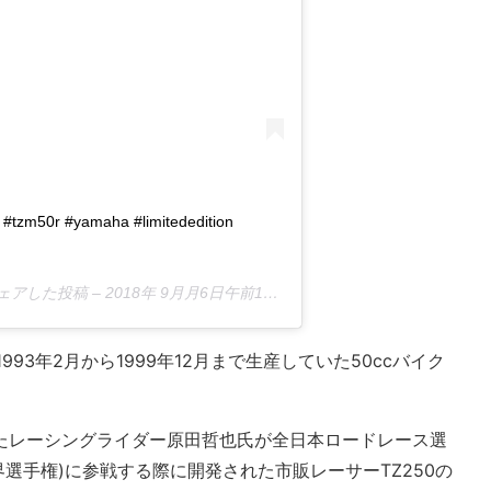
g #tzm50r #yamaha #limitededition
がシェアした投稿 –
2018年 9月月6日午前1時52分PDT
993年2月から1999年12月まで生産していた50ccバイク
いたレーシングライダー原田哲也氏が全日本ロードレース選
世界選手権)に参戦する際に開発された市販レーサーTZ250の