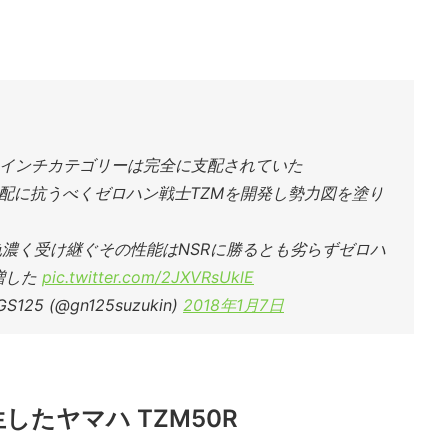
2インチカテゴリーは完全に支配されていた
配に抗うべくゼロハン戦士TZMを開発し勢力図を塗り
色濃く受け継ぐその性能はNSRに勝るとも劣らずゼロハ
増した
pic.twitter.com/2JXVRsUklE
25 (@gn125suzukin)
2018年1月7日
したヤマハ TZM50R