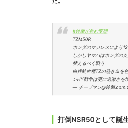
た。
#鈴菌が羨む変態
TZM50R
ホンダのマジレスにより1
しかしヤマハはホンダの支
替えるべく戦う
白煙純血種TZの熱き血を
ンHY戦争は更に過激さを
— チープマン@鈴菌.com.GS1
打倒NSR50として誕生