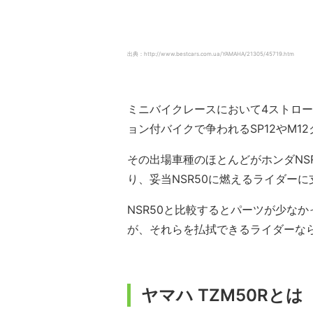
出典：http://www.bestcars.com.ua/YAMAHA/21305/45719.htm
ミニバイクレースにおいて4ストロー
ョン付バイクで争われるSP12やM
その出場車種のほとんどがホンダNS
り、妥当NSR50に燃えるライダーに
NSR50と比較するとパーツが少な
が、それらを払拭できるライダーなら
ヤマハ TZM50Rとは