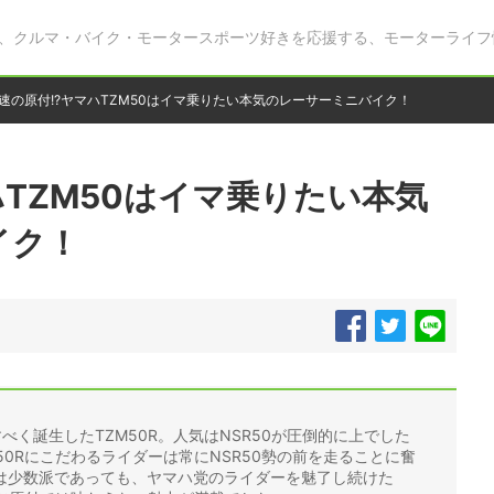
、クルマ・バイク・モータースポーツ好きを応援する、モーターライフ
速の原付!?ヤマハTZM50はイマ乗りたい本気のレーサーミニバイク！
ハTZM50はイマ乗りたい本気
イク！
すべく誕生したTZM50R。人気はNSR50が圧倒的に上でした
50Rにこだわるライダーは常にNSR50勢の前を走ることに奮
は少数派であっても、ヤマハ党のライダーを魅了し続けた