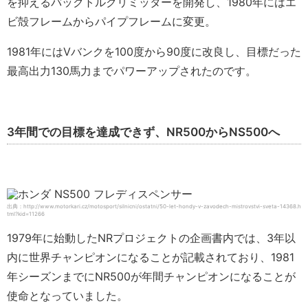
を抑えるバックトルクリミッターを開発し、1980年にはエ
ビ殻フレームからパイプフレームに変更。
1981年にはVバンクを100度から90度に改良し、目標だった
最高出力130馬力までパワーアップされたのです。
3年間での目標を達成できず、NR500からNS500へ
出典：http://www.motorkari.cz/motosport/silnicni/ostatni/50-let-hondy-v-zavodech-mistrovstvi-sveta-14368.h
tml?kid=11266
1979年に始動したNRプロジェクトの企画書内では、3年以
内に世界チャンピオンになることが記載されており、1981
年シーズンまでにNR500が年間チャンピオンになることが
使命となっていました。