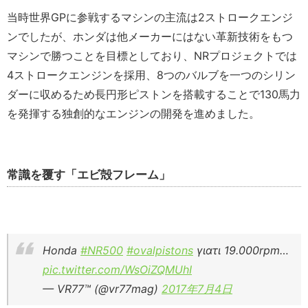
当時世界GPに参戦するマシンの主流は2ストロークエンジ
ンでしたが、ホンダは他メーカーにはない革新技術をもつ
マシンで勝つことを目標としており、NRプロジェクトでは
4ストロークエンジンを採用、8つのバルブを一つのシリン
ダーに収めるため長円形ピストンを搭載することで130馬力
を発揮する独創的なエンジンの開発を進めました。
常識を覆す「エビ殻フレーム」
Honda
#NR500
#ovalpistons
γιατι 19.000rpm…
pic.twitter.com/WsOiZQMUhI
— VR77™ (@vr77mag)
2017年7月4日