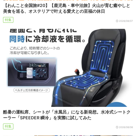
【わんこと全国旅#20】【鹿児島・車中泊旅】火山が育む癒やしと
美食を巡る、オステリアで叶える愛犬との至福の休日
特集
2026/08/07
酷暑の運転席、シートが「水風呂」になる新発想。水冷式シートク
ーラー「SPEEDER 瞬冷」を実際に試してみた
特集
2026/08/06