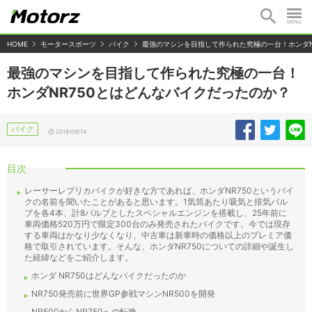
HOME
モータースポーツ
バイク
最強のマシンを目指して作られた究極の一台！ホンダN
最強のマシンを目指して作られた究極の一台！
ホンダNR750とはどんなバイクだったのか？
バイク
2018/09/14
目次
レーサーレプリカバイクが好きな方であれば、ホンダNR750というバイ
クの名前を聞いたことがあると思います。1気筒あたり吸気と排気バル
ブを各4本、計8バルブとしたスペシャルエンジンを搭載し、25年前に
車両価格520万円で限定300台のみ発売されたバイクです。今では現存
する車両はかなり少なくなり、中古車は新車時の価格以上のプレミア価
格で取引されています。そんな、ホンダNR750についての詳細や誕生し
た経緯などをご紹介します。
ホンダ NR750はどんなバイクだったのか
NR750発売前に世界GP参戦マシンNR500を開発
NR500からNR750への転換