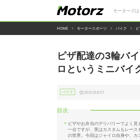
モーターズは
HOME
モータースポーツ
バイク
ピ
ピザ配達の3輪バイ
ロというミニバイ
バイク
2021/03/17
目次
ピザやお弁当のデリバリーでよく見
一台ですが、実はカスタムもレース
の世界。今回はジャイロ自身や、カ