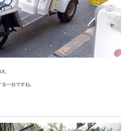
ロX。
する一台ですね。