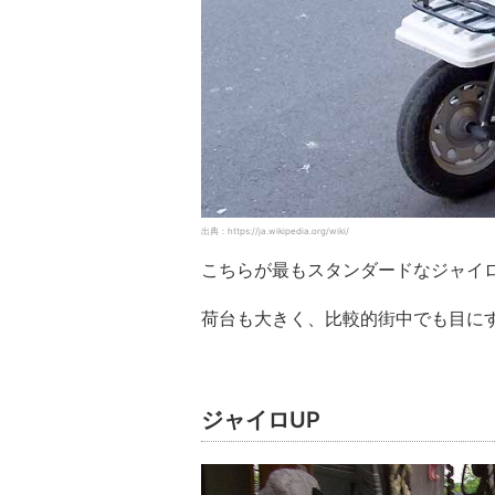
出典：https://ja.wikipedia.org/wiki/
こちらが最もスタンダードなジャイ
荷台も大きく、比較的街中でも目に
ジャイロUP