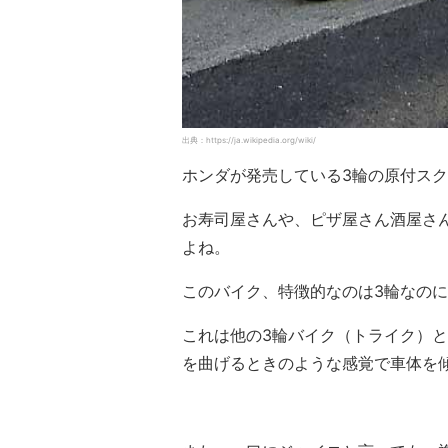
出典：https://ja.wikipedia.org/wiki/
ホンダが発売している3輪の原付ス
お寿司屋さんや、ピザ屋さん酒屋さ
よね。
このバイク、特徴的なのは3輪なの
これは他の3輪バイク（トライク）
を曲げるときのような感覚で車体を