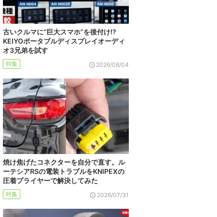
古いクルマに“巨大スマホ”を後付け!?
KEIYOポータブルディスプレイオーディ
オ3兄弟を試す
特集
2026/08/04
焼け焦げたコネクターを自分で直す。ル
ーテシアRSの電装トラブルをKNIPEXの
圧着プライヤーで解決してみた
特集
2026/07/31