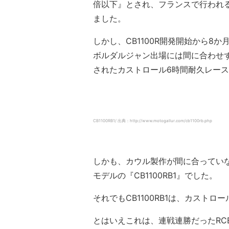
倍以下』とされ、フランスで行われ
ました。
しかし、CB1100R開発開始から
ボルダルジャン出場には間に合わせず、
されたカストロール6時間耐久レー
CB1100RB1/ 出典：http://www.motogallur.com/cb1100rb.php
しかも、カウル製作が間に合っていな
モデルの『CB1100RB1』でした。
それでもCB1100RB1は、カスト
とはいえこれは、連戦連勝だったRCB