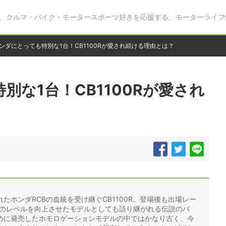
、クルマ・バイク・モータースポーツ好きを応援する、モーターライフ
ンダにとっても特別な1台！CB1100Rが愛され続ける理由とは？
別な1台！CB1100Rが愛され
たホンダRCBの血統を受け継ぐCB1100R。登場後も出場レー
ズのレベルを向上させたモデルとしても語り継がれる伝説のバ
めに発売したホモロゲーションモデルの中ではかなり古く、今