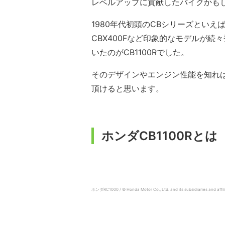
レベルアップに貢献したバイクかも
1980年代初頭のCBシリーズといえば
CBX400Fなど印象的なモデルが
いたのがCB1100Rでした。
そのデザインやエンジン性能を知れば
頂けると思います。
ホンダCB1100Rとは
ホンダRC1000 / © Honda Motor Co., Ltd. and its subsidiaries and affilia