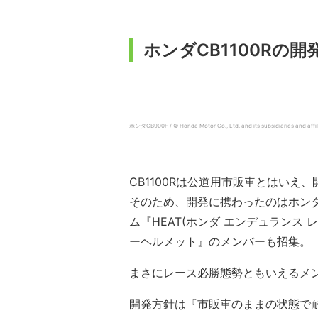
ホンダCB1100Rの
ホンダCB900F / © Honda Motor Co., Ltd. and its subsidiaries and affili
CB1100Rは公道用市販車とはい
そのため、開発に携わったのはホン
ム『HEAT(ホンダ エンデュランス
ーヘルメット』のメンバーも招集。
まさにレース必勝態勢ともいえるメン
開発方針は『市販車のままの状態で耐久