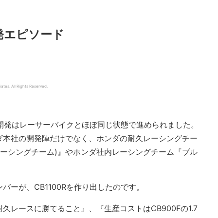
開発エピソード
ates. All Rights Reserved.
え、開発はレーサーバイクとほぼ同じ状態で進められました。
ダ本社の開発陣だけでなく、ホンダの耐久レーシングチー
 レーシングチーム)』やホンダ社内レーシングチーム『ブル
バーが、CB1100Rを作り出したのです。
レースに勝てること』、『生産コストはCB900Fの1.7