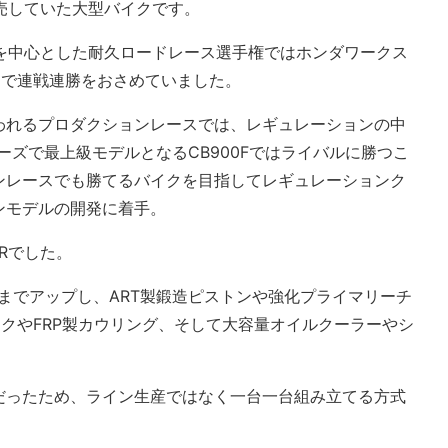
販売していた大型バイクです。
ッパを中心とした耐久ロードレース選手権ではホンダワークス
速さで連戦連勝をおさめていました。
われるプロダクションレースでは、レギュレーションの中
ーズで最上級モデルとなるCB900Fではライバルに勝つこ
ンレースでも勝てるバイクを目指してレギュレーションク
ンモデルの開発に着手。
0Rでした。
2ccまでアップし、ART製鍛造ピストンや強化プライマリーチ
ンクやFRP製カウリング、そして大容量オイルクーラーやシ
だったため、ライン生産ではなく一台一台組み立てる方式