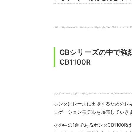
出典：https://www.throttlestop.com/Cycle.php?a=1983-honda-cb11
CBシリーズの中で強
CB1100R
ホンダCB1100R / 出典：https://classic-motorbikes.net/honda-cb1100r
ホンダはレースに出場するためのレ
ロゲーションモデルを販売していき
その中の1台であるホンダCB1100