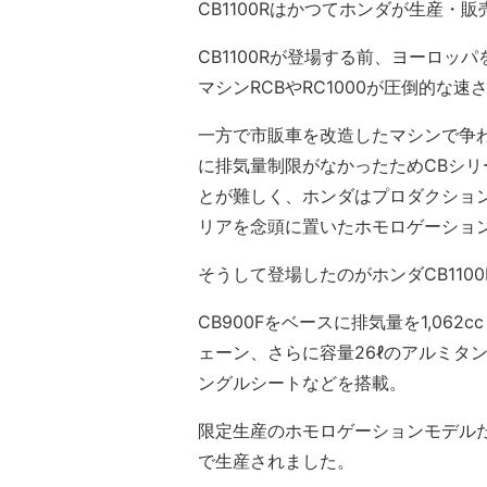
CB1100Rはかつてホンダが生産・
CB1100Rが登場する前、ヨーロ
マシンRCBやRC1000が圧倒的な
一方で市販車を改造したマシンで争
に排気量制限がなかったためCBシリ
とが難しく、ホンダはプロダクショ
リアを念頭に置いたホモロゲーショ
そうして登場したのがホンダCB110
CB900Fをベースに排気量を1,06
ェーン、さらに容量26ℓのアルミタ
ングルシートなどを搭載。
限定生産のホモロゲーションモデル
で生産されました。