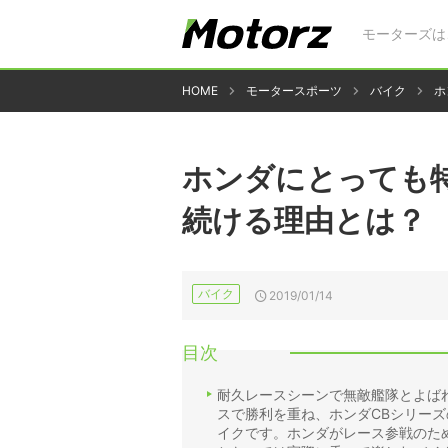
モーターズは
HOME
モータースポーツ
バイク
ホ
ホンダにとっても特
続ける理由とは？
バイク
2019/01/14
目次
耐久レースシーンで無敵艦隊とよばれ
スで勝利を重ね、ホンダCBシリー
イクです。ホンダがレース参戦のた