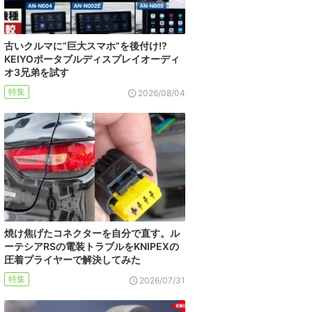
古いクルマに“巨大スマホ”を後付け!?
KEIYOポータブルディスプレイオーディ
オ3兄弟を試す
特集
2026/08/04
焼け焦げたコネクターを自分で直す。ル
ーテシアRSの電装トラブルをKNIPEXの
圧着プライヤーで解決してみた
特集
2026/07/31