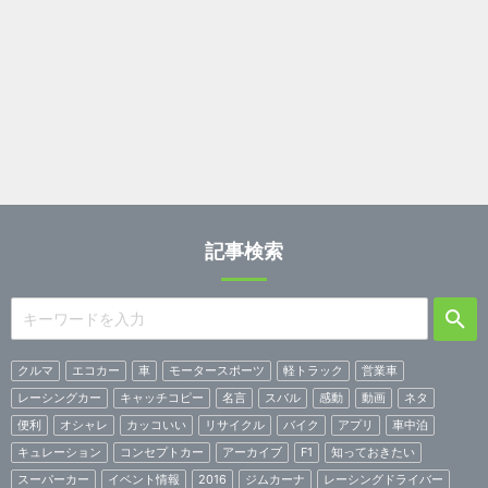
記事検索
クルマ
エコカー
車
モータースポーツ
軽トラック
営業車
レーシングカー
キャッチコピー
名言
スバル
感動
動画
ネタ
便利
オシャレ
カッコいい
リサイクル
バイク
アプリ
車中泊
キュレーション
コンセプトカー
アーカイブ
F1
知っておきたい
スーパーカー
イベント情報
2016
ジムカーナ
レーシングドライバー