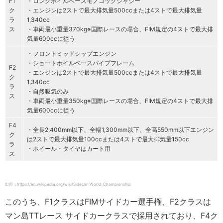
F1
・ロングホイルベースモノコックシャシー
ク
・エンジンは2ストで最大排気量500ccまたは4ストで最大排気量
ラ
1,340cc
ス
・車両最小重量370kg※国際レースの場合、FIM規定の4ストで最大排
気量600ccに従う
・フロントミッドシップエンジン
・ショートホイルベースパイプフレーム
F2
・エンジンは2ストで最大排気量500ccまたは4ストで最大排気量
ク
1,340cc
ラ
・自然吸気のみ
ス
・車両最小重量350kg※国際レースの場合、FIM規定の4ストで最大排
気量600ccに従う
F4
・全長2,400mm以下、全幅1,300mm以下、全高550mm以下エンジン
ク
は2ストで最大排気量100ccまたは4ストで最大排気量150cc
ラ
・ホイール・タイヤはカート用
ス
出典：https://en.wikipedia.org/wiki/Sidecar_World_Championship
このうち、F1クラスはFIMサイドカー選手権、F2クラスは
マン島TTレース サイドカークラスで採用されており、F4ク