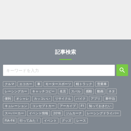
記事検索
クルマ
エコカー
車
モータースポーツ
軽トラック
営業車
レーシングカー
キャッチコピー
名言
スバル
感動
動画
ネタ
便利
オシャレ
カッコいい
リサイクル
バイク
アプリ
車中泊
キュレーション
コンセプトカー
アーカイブ
F1
知っておきたい
スーパーカー
イベント情報
2016
ジムカーナ
レーシングドライバー
FIA-F4
行ってみた！
イベント
グッズ
レース