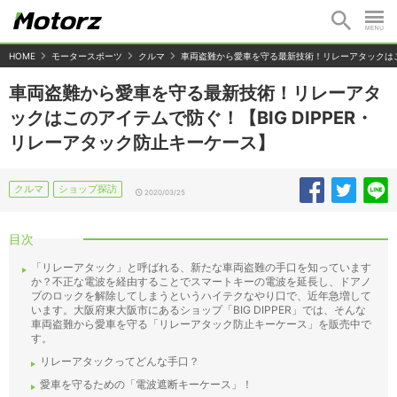
HOME
モータースポーツ
クルマ
車両盗難から愛車を守る最新技術！リレーアタックはこの
車両盗難から愛車を守る最新技術！リレーアタ
ックはこのアイテムで防ぐ！【BIG DIPPER・
リレーアタック防止キーケース】
クルマ
ショップ探訪
2020/03/25
目次
「リレーアタック」と呼ばれる、新たな車両盗難の手口を知っています
か？不正な電波を経由することでスマートキーの電波を延長し、ドアノ
ブのロックを解除してしまうというハイテクなやり口で、近年急増して
います。大阪府東大阪市にあるショップ「BIG DIPPER」では、そんな
車両盗難から愛車を守る「リレーアタック防止キーケース」を販売中で
す。
リレーアタックってどんな手口？
愛車を守るための「電波遮断キーケース」！