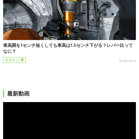
車高調を1センチ短くしても車高は1.5センチ下がる？レバー比って
なに？
クルマ
車
2021/05/14
最新動画