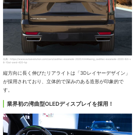
出典：https://www.autoevolution.com/cars/cadillac-escalade-2020.html#aeng_cadillac-escalade-2020-62l-v
6-10at-awd-420-hp
縦方向に長く伸びたリアライトは「3Dレイヤーデザイン」
が採用されており、立体的で深みのある造形が印象的で
す。
業界初の湾曲型OLEDディスプレイを採用！