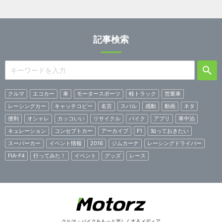
記事検索
クルマ
エコカー
車
モータースポーツ
軽トラック
営業車
レーシングカー
キャッチコピー
名言
スバル
感動
動画
ネタ
便利
オシャレ
カッコいい
リサイクル
バイク
アプリ
車中泊
キュレーション
コンセプトカー
アーカイブ
F1
知っておきたい
スーパーカー
イベント情報
2016
ジムカーナ
レーシングドライバー
FIA-F4
行ってみた！
イベント
グッズ
レース
クルマ・バイクをもっと楽しくするメディア