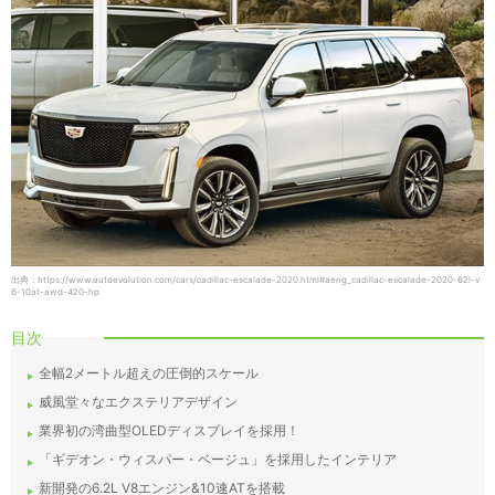
出典：https://www.autoevolution.com/cars/cadillac-escalade-2020.html#aeng_cadillac-escalade-2020-62l-v
6-10at-awd-420-hp
目次
全幅2メートル超えの圧倒的スケール
威風堂々なエクステリアデザイン
業界初の湾曲型OLEDディスプレイを採用！
「ギデオン・ウィスパー・ベージュ」を採用したインテリア
新開発の6.2L V8エンジン&10速ATを搭載