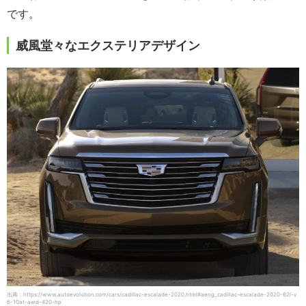
です。
威風堂々なエクステリアデザイン
出典：https://www.autoevolution.com/cars/cadillac-escalade-2020.html#aeng_cadillac-escalade-2020-62l-v
6-10at-awd-420-hp