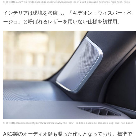
出典：https://www.architecturaldigest.com/story/cadillacs-new-2021-escalade-features-high-tech-firsts
インテリアは環境を考慮し、「ギデオン・ウィスパー・ベ
ージュ」と呼ばれるレザーを用いない仕様を初採用。
出典：http://cadillacsociety.com/2020/03/20/why-the-2021-cadillac-escalade-chooses-akg-and-not-bose/
AKG製のオーディオ類も凝った作りとなっており、標準で