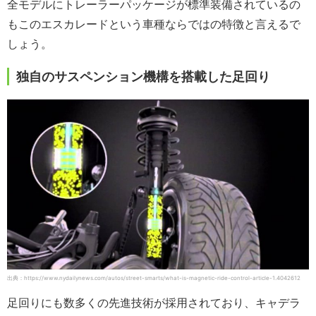
全モデルにトレーラーパッケージが標準装備されているの
もこのエスカレードという車種ならではの特徴と言えるで
しょう。
独自のサスペンション機構を搭載した足回り
出典：https://www.nydailynews.com/autos/street-smarts/what-is-magnetic-ride-control-article-1.4042612
足回りにも数多くの先進技術が採用されており、キャデラ