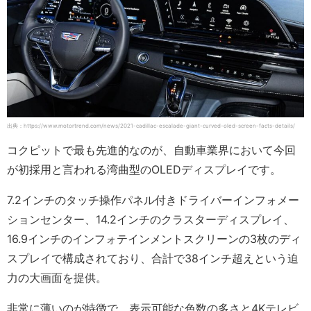
出典：https://www.motortrend.com/news/2021-cadillac-escalade-giant-curved-oled-screen-facts-details/
コクピットで最も先進的なのが、自動車業界において今回
が初採用と言われる湾曲型のOLEDディスプレイです。
7.2インチのタッチ操作パネル付きドライバーインフォメー
ションセンター、14.2インチのクラスターディスプレイ、
16.9インチのインフォテインメントスクリーンの3枚のディ
スプレイで構成されており、合計で38インチ超えという迫
力の大画面を提供。
非常に薄いのが特徴で、表示可能な色数の多さと4Kテレビ