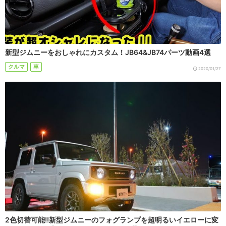
新型ジムニーをおしゃれにカスタム！JB64&JB74パーツ動画4選
クルマ
車
2020/01/27
2色切替可能!!新型ジムニーのフォグランプを超明るいイエローに変