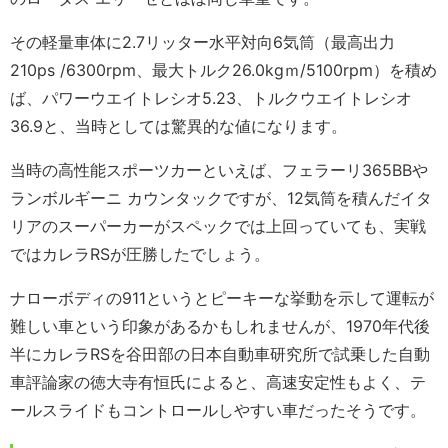
その軽量車体に2.7リッター水平対向6気筒（最高出力
210ps /6300rpm、最大トルク26.0kgｍ/5100rpm）を積め
ば、パワーウエイトレシオ5.23、トルクウエイトレシオ
36.9と、当時としては驚異的な値になります。
当時の高性能スポーツカーといえば、フェラーリ365BBや
ランボルギーニ カウンタックですが、12気筒を積んだイタ
リアのスーパーカーがスペックでは上回っていても、実戦
ではカレラRSが圧勝したでしょう。
ナローボディの911というとピーキーな挙動を示して運転が
難しい車という印象があるかもしれませんが、1970年代後
半にカレラRSを谷田部の
日本自動車研究所
で試乗した自動
車評論家の徳大寺有恒氏によると、高速安定性もよく、テ
ールスライドもコントロールしやすい車だったそうです。