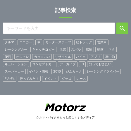
記事検索
クルマ
エコカー
車
モータースポーツ
軽トラック
営業車
レーシングカー
キャッチコピー
名言
スバル
感動
動画
ネタ
便利
オシャレ
カッコいい
リサイクル
バイク
アプリ
車中泊
キュレーション
コンセプトカー
アーカイブ
F1
知っておきたい
スーパーカー
イベント情報
2016
ジムカーナ
レーシングドライバー
FIA-F4
行ってみた！
イベント
グッズ
レース
クルマ・バイクをもっと楽しくするメディア