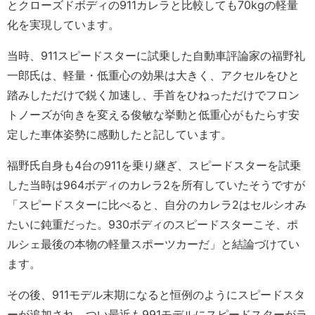
とクローズドボディの911カレラと比較しても70kgの軽量
化を実現しています。
当時、911スピードスターに試乗した自動車評論家の福野礼
一郎氏は、軽量・低重心の効果は大きく、アクセルをひと
踏みしただけで鋭く加速し、手首をひねっただけでフロン
トノーズが向きを変える俊敏な挙動と低重心がもたらす安
定した車体姿勢に感動したと記しています。
福野氏自身も4台の911を乗り継ぎ、スピードスターを試乗
した当時は964ボディのカレラ2を所有していたそうですが
「スピードスターに比べると、自分のカレラ2はセルシオみ
たいに鈍重だった。930ボディのスピードスターこそ、ポ
ルシェ最後の本物の軽量スポーツカーだ」と結論づけてい
ます。
その後、911モデル末期になると恒例のようにスピードスタ
ーが追加され、つい最近も991モデルにスピードスターがラ