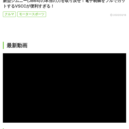
新型ジムニー(JB64)の本当の力を取り戻せ！電子制御をフルでカッ
トするVSCCが便利すぎる！
クルマ
モータースポーツ
2020/03/18
最新動画