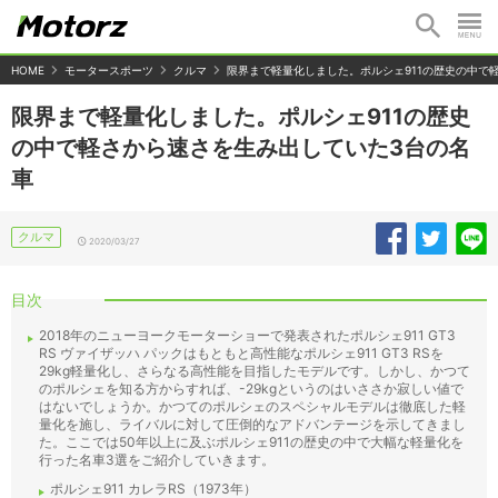
HOME
モータースポーツ
クルマ
限界まで軽量化しました。ポルシェ911の歴史の中で
限界まで軽量化しました。ポルシェ911の歴史
の中で軽さから速さを生み出していた3台の名
車
クルマ
2020/03/27
目次
2018年のニューヨークモーターショーで発表されたポルシェ911 GT3
RS ヴァイザッハ パックはもともと高性能なポルシェ911 GT3 RSを
29kg軽量化し、さらなる高性能を目指したモデルです。しかし、かつて
のポルシェを知る方からすれば、-29kgというのはいささか寂しい値で
はないでしょうか。かつてのポルシェのスペシャルモデルは徹底した軽
量化を施し、ライバルに対して圧倒的なアドバンテージを示してきまし
た。ここでは50年以上に及ぶポルシェ911の歴史の中で大幅な軽量化を
行った名車3選をご紹介していきます。
ポルシェ911 カレラRS（1973年）