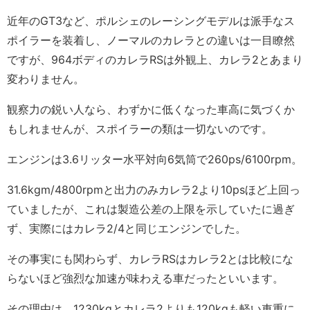
近年のGT3など、ポルシェのレーシングモデルは派手なス
ポイラーを装着し、ノーマルのカレラとの違いは一目瞭然
ですが、964ボディのカレラRSは外観上、カレラ2とあまり
変わりません。
観察力の鋭い人なら、わずかに低くなった車高に気づくか
もしれませんが、スポイラーの類は一切ないのです。
エンジンは3.6リッター水平対向6気筒で260ps/6100rpm。
31.6kgm/4800rpmと出力のみカレラ2より10psほど上回っ
ていましたが、これは製造公差の上限を示していたに過ぎ
ず、実際にはカレラ2/4と同じエンジンでした。
その事実にも関わらず、カレラRSはカレラ2とは比較にな
らないほど強烈な加速が味わえる車だったといいます。
その理由は、1230kgとカレラ2よりも120kgも軽い車重に