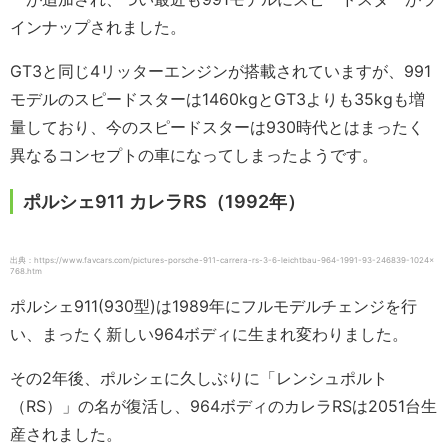
インナップされました。
GT3と同じ4リッターエンジンが搭載されていますが、991
モデルのスピードスターは1460kgとGT3よりも35kgも増
量しており、今のスピードスターは930時代とはまったく
異なるコンセプトの車になってしまったようです。
ポルシェ911 カレラRS（1992年）
出典：https://www.favcars.com/pictures-porsche-911-carrera-rs-3-6-leichtbau-964-1991-93-246839-1024×
768.htm
ポルシェ911(930型)は1989年にフルモデルチェンジを行
い、まったく新しい964ボディに生まれ変わりました。
その2年後、ポルシェに久しぶりに「レンシュポルト
（RS）」の名が復活し、964ボディのカレラRSは2051台生
産されました。