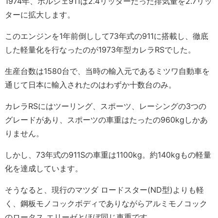
1974年、ポルシェ911は2.4リッターだった排気量を2.7リッ
ターに拡大します。
このエンジンを1年前倒しして73年式の911に搭載し、徹底
した軽量化を行なったのが1973年型カレラRSでした。
生産台数は1580台で、当時の輸入元であるミツワ自動車を
通じて日本に輸入されたのはわずか十数台のみ。
カレラRSにはツーリング、スポーツ、レーシングの3つの
グレードがあり、スポーツの車重はたったの960kgしかあ
りません。
しかし、73年式の911Sの車重は1100kg。約140kgもの軽量
化を達成しています。
そうなると、現行のマツダ ロードスター(ND型)よりも軽
く、鋼板モノコックボディでありながらアルミモノコック
のロータス エリーゼとほぼ同じ車重です。