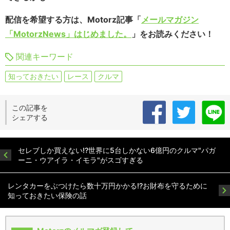
配信を希望する方は、Motorz記事「
メールマガジン
「MotorzNews」はじめました。
」をお読みください！
関連キーワード
知っておきたい
レース
クルマ
この記事を
シェアする
セレブしか買えない!?世界に5台しかない6億円のクルマ"パガ
ーニ・ウアイラ・イモラ"がスゴすぎる
レンタカーをぶつけたら数十万円かかる!?お財布を守るために
知っておきたい保険の話