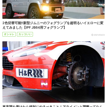
2色切替可能!!新型ジムニーのフォグランプを超明るいイエローに変
えてみました【IPF JB64用フォグランプ】
オシャレ
カッコいい
2021/03/23
車高調を着けたら絶対にやるべきこと！アライメント調整ってなん