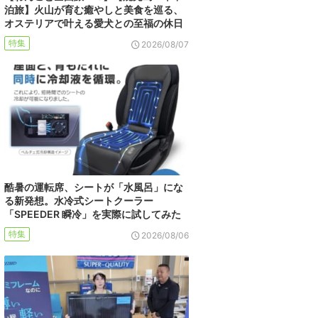
泊旅】火山が育む癒やしと美食を巡る、
オステリアで叶える愛犬との至福の休日
特集
2026/08/07
酷暑の運転席、シートが「水風呂」にな
る新発想。水冷式シートクーラー
「SPEEDER 瞬冷」を実際に試してみた
特集
2026/08/06