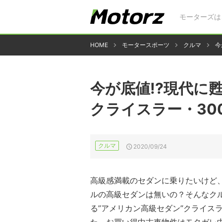
モーターズは
HOME
モータースポーツ
クルマ
今
今が底値!?現代
クライスラー・30
クルマ
2020/09/24
高級感満載のセダンに乗りたいけど
ルの高級セダンは無いの？そんなク
る”アメリカン高級セダン”クライス