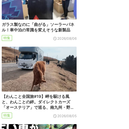
ガラス製なのに「曲がる」ソーラーパネ
ル！車中泊の常識を変えそうな新製品
特集
2026/08/06
【わんこと全国旅#19】岬を駆ける風
と、わんことの絆。ダイレクトカーズ
「オーステリア」で巡る、南九州・野…
特集
2026/08/05