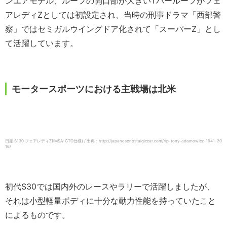
ンエアモデル、ルーフの開口部が大きいTバールーフがフェ
アレディZとしては初設定され、当時の刑事ドラマ「西部警
察」ではセミガルウイングドア化されて「スーパーZ」とし
て活躍しています。
モータースポーツにおける主戦場は北米
日産 S130 フェアレディZ(IMSA-GTO仕様) / 出典：http://japanesenostalgiccar.com/rip-tony-adamowicz-1941-20
16/
初代S30では国内外のレースやラリーで活躍しましたが、
それは小型軽量ボディに十分な動力性能を持っていたこと
によるものです。