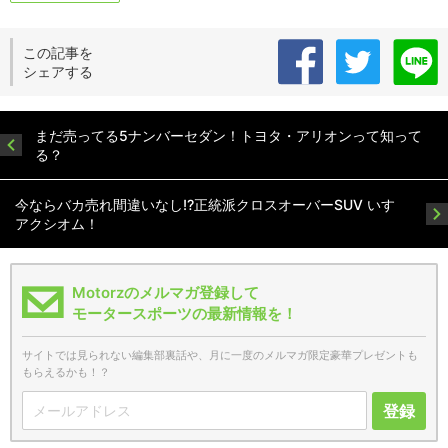
この記事を
シェアする
まだ売ってる5ナンバーセダン！トヨタ・アリオンって知って
る？
今ならバカ売れ間違いなし!?正統派クロスオーバーSUV いすゞ
アクシオム！
Motorzのメルマガ登録して
モータースポーツの最新情報を！
サイトでは見られない編集部裏話や、月に一度のメルマガ限定豪華プレゼントも
もらえるかも！？
登録