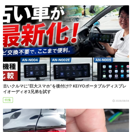
古いクルマに“巨大スマホ”を後付け!? KEIYOポータブルディスプレ
イオーディオ3兄弟を試す
特集
2026/08/04