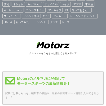
便利
オシャレ
カッコいい
リサイクル
バイク
アプリ
車中泊
キュレーション
コンセプトカー
アーカイブ
F1
知っておきたい
スーパーカー
イベント情報
2016
ジムカーナ
レーシングドライバー
FIA-F4
行ってみた！
イベント
グッズ
レース
クルマ・バイクをもっと楽しくするメディア
Motorzのメルマガに登録して
モータースポーツの最新情報を！
記事には載せられない編集部の裏話や、最新の自動車パーツ情報が入手できるか
も！？