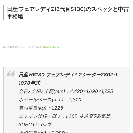
日産 フェアレディZ(2代目S130)のスペックと中古
車相場
日産 S130 フェアレディZ / Photo by
Can Pac Swire
日産 HS130 フェアレディZ 2シーター280Z-L
1978年式
全長×全幅×全高(mm)：4,420×1,690×1,295
ホイールベース(mm)：2,320
車両重量(kg)：1,225
エンジン仕様・型式：L28E 水冷直列6気筒
SOHC12バルブ
総排気量(cc)：2,753cc