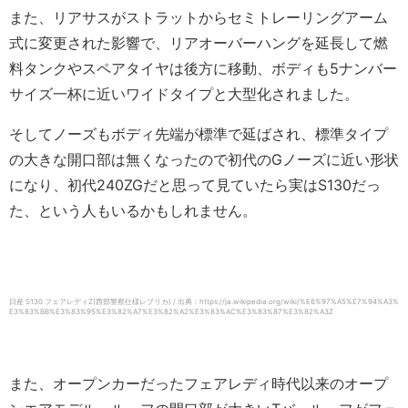
また、リアサスがストラットからセミトレーリングアーム
式に変更された影響で、リアオーバーハングを延長して燃
料タンクやスペアタイヤは後方に移動、ボディも5ナンバー
サイズ一杯に近いワイドタイプと大型化されました。
そしてノーズもボディ先端が標準で延ばされ、標準タイプ
の大きな開口部は無くなったので初代のGノーズに近い形状
になり、初代240ZGだと思って見ていたら実はS130だっ
た、という人もいるかもしれません。
日産 S130 フェアレディZ(西部警察仕様レプリカ) / 出典：https://ja.wikipedia.org/wiki/%E6%97%A5%E7%94%A3%
E3%83%BB%E3%83%95%E3%82%A7%E3%82%A2%E3%83%AC%E3%83%87%E3%82%A3Z
また、オープンカーだったフェアレディ時代以来のオープ