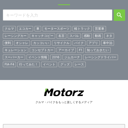
クルマ
エコカー
車
モータースポーツ
軽トラック
営業車
レーシングカー
キャッチコピー
名言
スバル
感動
動画
ネタ
便利
オシャレ
カッコいい
リサイクル
バイク
アプリ
車中泊
キュレーション
コンセプトカー
アーカイブ
F1
知っておきたい
スーパーカー
イベント情報
2016
ジムカーナ
レーシングドライバー
FIA-F4
行ってみた！
イベント
グッズ
レース
クルマ・バイクをもっと楽しくするメディア