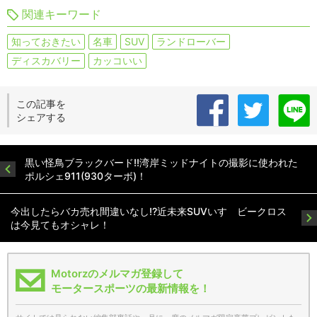
関連キーワード
知っておきたい
名車
SUV
ランドローバー
ディスカバリー
カッコいい
この記事を
シェアする
黒い怪鳥ブラックバード!!湾岸ミッドナイトの撮影に使われた
ポルシェ911(930ターボ)！
今出したらバカ売れ間違いなし!?近未来SUVいすゞビークロス
は今見てもオシャレ！
Motorzのメルマガ登録して
モータースポーツの最新情報を！