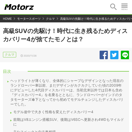
HOME
モータースポーツ
クルマ
高級SUVの先駆け！時代に生き残るためディスカバリ
高級SUVの先駆け！時代に生き残るためディス
カバリー4が捨てたモノとは？
クルマ
2020/11/26
目次
ヘッドライトが薄くなり、全体的にシャープなデザインとなった現在の
ランドローバー車以前、まだデザインがカクカクしていた頃の2009年
にデビューした4代目ディスカバリーは、当初北米以外では日本も含め
『ディスカバリー4』を名乗るとともに、ランドローバーがインドのタ
タモーターズ傘下となってから初めてモデルチェンジしたディスカバリ
ーでした。
モデル途中で大きく性格を変えたディスカバリー4
前期はV8エンジン搭載SUV、後期はV6SCへ更新され4WDもマイルド
に
主なスペックと中古車相場