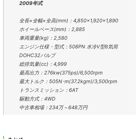
2009年式
全長×全幅×全高(mm)：4,850×1,920×1,890
ホイールベース(mm)：2,885
車両重量(kg)：2,580
エンジン仕様・型式：508PN 水冷V型8気筒
DOHC32バルブ
総排気量(cc)：4,999
最高出力：276kw(375ps)/6,500rpm
最大トルク：505N･m(37.2kgm)/3,500rpm
トランスミッション：6AT
駆動方式：4WD
中古車相場：234万～648万円