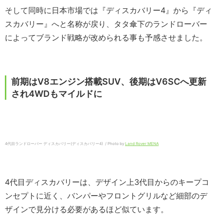
そして同時に日本市場では『ディスカバリー4』から『ディ
スカバリー』へと名称が戻り、タタ傘下のランドローバー
によってブランド戦略が改められる事も予感させました。
前期はV8エンジン搭載SUV、後期はV6SCへ更新
され4WDもマイルドに
4代目ランドローバー ディスカバリー(ディスカバリー4) / Photo by
Land Rover MENA
4代目ディスカバリーは、デザイン上3代目からのキープコ
ンセプトに近く、バンパーやフロントグリルなど細部のデ
ザインで見分ける必要があるほど似ています。