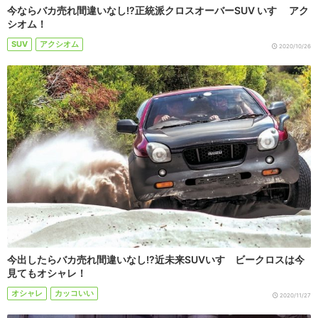
今ならバカ売れ間違いなし!?正統派クロスオーバーSUV いすゞ アク
シオム！
SUV
アクシオム
2020/10/26
今出したらバカ売れ間違いなし!?近未来SUVいすゞビークロスは今
見てもオシャレ！
オシャレ
カッコいい
2020/11/27