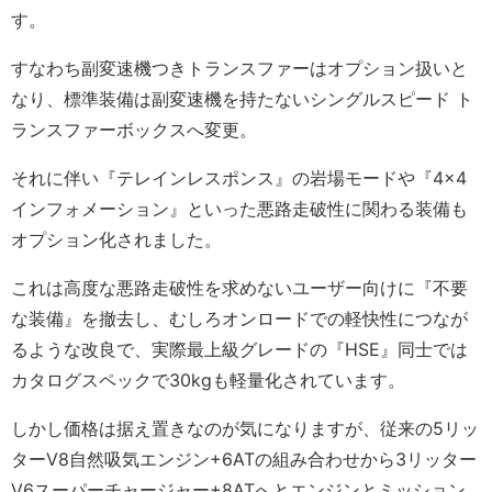
す。
すなわち副変速機つきトランスファーはオプション扱いと
なり、標準装備は副変速機を持たないシングルスピード ト
ランスファーボックスへ変更。
それに伴い『テレインレスポンス』の岩場モードや『4×4
インフォメーション』といった悪路走破性に関わる装備も
オプション化されました。
これは高度な悪路走破性を求めないユーザー向けに『不要
な装備』を撤去し、むしろオンロードでの軽快性につなが
るような改良で、実際最上級グレードの『HSE』同士では
カタログスペックで30kgも軽量化されています。
しかし価格は据え置きなのが気になりますが、従来の5リッ
ターV8自然吸気エンジン+6ATの組み合わせから3リッター
V6スーパーチャージャー+8ATへとエンジンとミッション