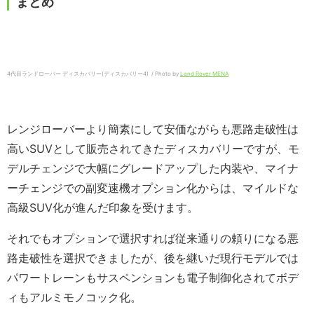
まとめ
4代目ランドローバー ディスカバリー(ディスカバリー4) / Photo by
Land Rover MENA
レンジローバーより簡素にして安価ながらも悪路走破性は
高いSUVとして販売されてきたディスカバリーですが、モ
デルチェンジで大幅にグレードアップした内装や、マイナ
ーチェンジでの副変速機オプション化からは、マイルドな
高級SUV化が進んだ印象を受けます。
それでもオプションで選択すれば従来通りの頼りになる悪
路走破性を選択できましたが、後を継いだ現行モデルでは
パワートレーンもサスペンションも電子制御化されてボデ
ィもアルミモノコック化。