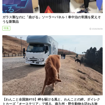
ガラス製なのに「曲がる」ソーラーパネル！車中泊の常識を変えそ
うな新製品
特集
2026/08/06
【わんこと全国旅#19】岬を駆ける風と、わんことの絆。ダイレク
トカーズ「オーステリア」で巡る、南九州・野生動物を訪ねる旅