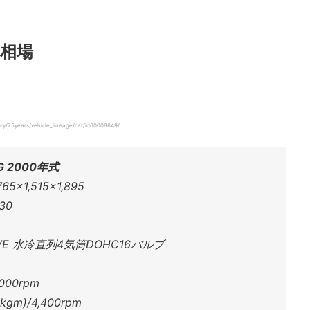
相場
/75years/vehicle_lineage/car/id60008649/
G 2000年式
×1,515×1,895
30
E 水冷直列4気筒DOHC16バルブ
000rpm
gm)/4,400rpm