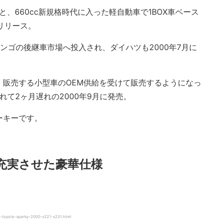
と、660cc新規格時代に入った軽自動車で1BOX車ベース
リリース。
ミンゴの後継車市場へ投入され、ダイハツも2000年7月に
・販売する小型車のOEM供給を受けて販売するようになっ
れて2ヶ月遅れの2000年9月に発売。
ーキーです。
充実させた豪華仕様
toyota-sparky-2000-s221-s231.html