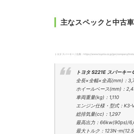
主なスペックと中古車
トヨタ スパーキー / 出典：https://www.toyota.co.jp/jpn/company/history
トヨタ S221E スパーキー 
全長×全幅×全高(mm)：3,765
ホイールベース(mm)：2,4
車両重量(kg)：1,110
エンジン仕様・型式：K3-V
総排気量(cc)：1,297
最高出力：66kw(90ps)/6,
最大トルク：123N･m(12.5k