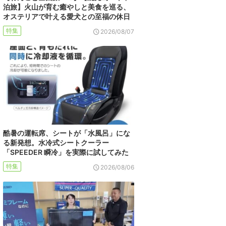
泊旅】火山が育む癒やしと美食を巡る、
オステリアで叶える愛犬との至福の休日
特集
2026/08/07
酷暑の運転席、シートが「水風呂」にな
る新発想。水冷式シートクーラー
「SPEEDER 瞬冷」を実際に試してみた
特集
2026/08/06