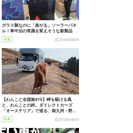
ガラス製なのに「曲がる」ソーラーパネ
ル！車中泊の常識を変えそうな新製品
特集
2026/08/06
【わんこと全国旅#19】岬を駆ける風
と、わんことの絆。ダイレクトカーズ
「オーステリア」で巡る、南九州・野…
特集
2026/08/05