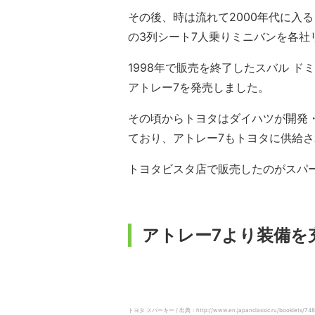
その後、時は流れて2000年代に入る
の3列シート7人乗りミニバンを各社
1998年で販売を終了したスバル ド
アトレー7を発売しました。
その頃からトヨタはダイハツが開発
ており、アトレー7もトヨタに供給さ
トヨタビスタ店で販売したのがスパ
アトレー7より装備を
トヨタ スパーキー / 出典：http://www.en.japanclassic.ru/booklets/748-