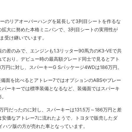
レーのリアオーバーハングを延長して3列目シートを作るな
の拡大に努めた本格ミニバンで、3列目シートの実用性が
まま受け継いでいます。
差のみで、エンジンも1.3リッター90馬力のK3-VEで共
れており、デビュー時の最高額グレード同士で見るとアト
.3万円に対し、スパーキーG Sパッケージ4WDは186万円。
装備面を比べるとアトレー7ではオプションのABSやブレー
スパーキーでは標準装備となるなど、装備面ではスパーキ
形。
.3万円だったのに対し、スパーキーは131.5万～186万円と差
は安価なアトレー7に流れたようで、トヨタで販売したダ
ダイハツ版の方が売れた車となっています。