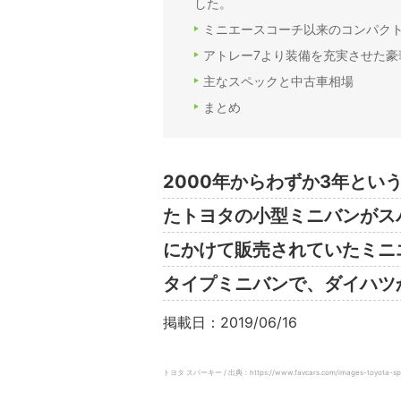
した。
ミニエースコーチ以来のコンパク
アトレー7より装備を充実させた豪
主なスペックと中古車相場
まとめ
2000年からわずか3年と
たトヨタの小型ミニバンがスパ
にかけて販売されていたミニ
タイプミニバンで、ダイハツ
掲載日：2019/06/16
トヨタ スパーキー / 出典：https://www.favcars.com/images-toyota-spa