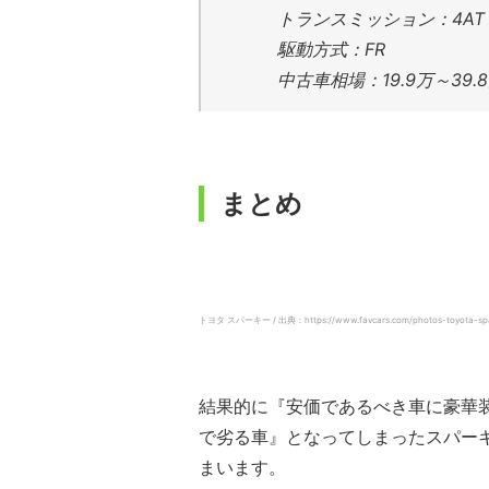
トランスミッション：4AT
駆動方式：FR
中古車相場：19.9万～39.
まとめ
トヨタ スパーキー / 出典：https://www.favcars.com/photos-toyota-spa
結果的に『安価であるべき車に豪華
で劣る車』となってしまったスパーキ
まいます。