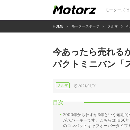
モーターズは
HOME
モータースポーツ
クルマ
今
今あったら売れるか
パクトミニバン「
クルマ
2021/01/01
目次
2000年からわずか3年という短期
がスパーキーです。こちらは1960
のコンパクトキャブオーバータイプ