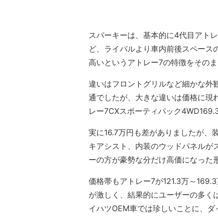
スパーキーは、基本的に4代目アト
ど、ライバルより車内前後スペース
高いというアトレー7の特徴をその
違いはフロントグリルなど細かな外観の
通でしたが、大きな違いは価格に現
レー7CXスポーティパック4WD169
実に16.7万円も差がありましたが、
キアシスト、内装のウッドパネルが
ーの方が豪勢な分だけ高価になった
価格帯もアトレー7が121.3万～169
が激しく、結果的にユーザーの多く
イハツOEM車では珍しいことに、