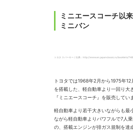
ミニエースコーチ以
ミニバン
トヨタ スパーキー / 出典：http://www.en.japanclassic.ru/booklets/748-
トヨタでは1968年2月から1975年
を搭載した、軽自動車より一回り大
『ミニエースコーチ』を販売してい
軽自動車より若干大きいながらも最
ながら軽自動車よりパワフルで7人
の、搭載エンジンが排ガス規制を達