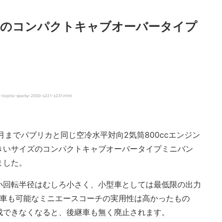
来のコンパクトキャブオーバータイプ
toyota-sparky-2000-s221-s231.html
12月までパブリカと同じ空冷水平対向2気筒800ccエンジン
きいサイズのコンパクトキャブオーバータイプミニバン
ました。
小回転半径はむしろ小さく、小型車としては最低限の出力
乗車も可能なミニエースコーチの実用性は高かったもの
成できなくなると、後継車も無く廃止されます。