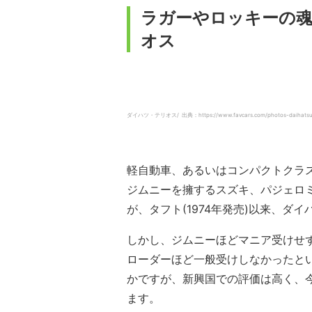
ラガーやロッキーの
オス
ダイハツ・テリオス/ 出典：https://www.favcars.com/photos-daihatsu-t
軽自動車、あるいはコンパクトクラ
ジムニーを擁するスズキ、パジェロ
が、タフト(1974年発売)以来、ダ
しかし、ジムニーほどマニア受けせ
ローダーほど一般受けしなかったと
かですが、新興国での評価は高く、
ます。