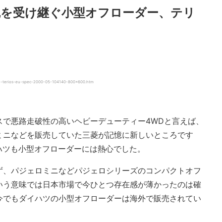
魂を受け継ぐ小型オフローダー、テリ
erios-eu-spec-2000-05-104140-800×600.htm
スで悪路走破性の高いヘビーデューティー4WDと言えば、
ミニなどを販売していた三菱が記憶に新しいところです
イハツも小型オフローダーには熱心でした。
ず、パジェロミニなどパジェロシリーズのコンパクトオフ
いう意味では日本市場で今ひとつ存在感が薄かったのは確
今でもダイハツの小型オフローダーは海外で販売されてい