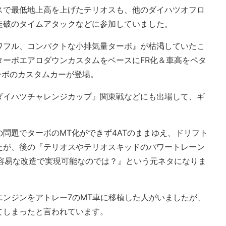
スで最低地上高を上げたテリオスも、他のダイハツオフロ
走破のタイムアタックなどに参加していました。
ワフル、コンパクトな小排気量ターボ』が枯渇していたこ
ターボエアロダウンカスタムをベースにFR化＆車高をペタ
ーボのカスタムカーが登場。
ダイハツチャレンジカップ』関東戦などにも出場して、ギ
問題でターボのMT化ができず4ATのままゆえ、ドリフト
たが、後の『テリオスやテリオスキッドのパワートレーン
は容易な改造で実現可能なのでは？』という元ネタになりま
エンジンをアトレー7のMT車に移植した人がいましたが、
てしまったと言われています。