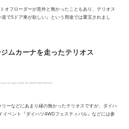
クトオフローダーが意外と無かったこともあり、テリオス
い道で5ドア車が欲しい』という用途では重宝されまし
やジムカーナを走ったテリオス
erios-uk-spec-2000-05-45560-800×600.htm
ラリーなどにあまり縁の無かったテリオスですが、ダイハ
ドイベント『ダイハツ4WDフェスティバル』などには参