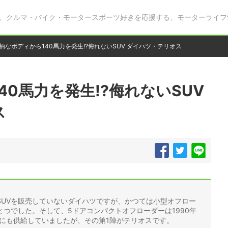
、クルマ・バイク・モータースポーツ好きを応援する、モーターライフ
柄なボディから140馬力を発生!?侮れないSUV ダイハツ・テリオス
40馬力を発生!?侮れないSUV
ス
SUVを販売していないダイハツですが、かつては小型オフロー
つでした。そして、5ドアコンパクトオフローダーは1990年
タにも供給していましたが、その第1陣がテリオスです。