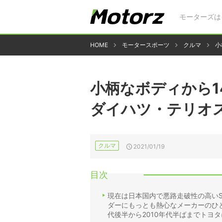
モーターズは
HOME
モータースポーツ
クルマ
小
小柄なボディから1
ダイハツ・テリオ
クルマ
2021/01/19
目次
現在は日本国内で悪路走破性の高い
ダーにもっとも熱心なメーカーのひと
代後半から2010年代半ばまでトヨ