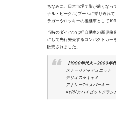
ちなみに、日本市場で影が薄くなって
ナル・ビークル)ブームに乗り遅れ
ラガーやロッキーの後継車として19
当時のダイハツは軽自動車の新規格化(
にして先行発売するコンパクトカー
販売されました。
【1990年代末～2000
ストーリア→デュエット
テリオス→キャミ
アトレー7→スパーキー
※YRVとハイゼットグラン