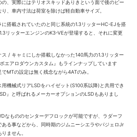
のの、実際にはテリオスキッドありきという面で後のビー
異なり、車内寸法は荷室を除けば軽自動車サイズ。
搭載されていたのと同じ系統の1.3リッターHC-EJを搭
1.3リッターエンジンのK3-VEが登場すると、それに変更
 / キャミにしか搭載しなかった140馬力の1.3リッター
ターボエアロダウンカスタム』もラインナップしています
でMTの設定は無く残念ながら4ATのみ。
機械式リアLSDをハイゼット(S100系以降)と共用でき
SD』と呼ばれるメーカーオプションのLSDもありまし
WDなもののセンターデフロックが可能ですが、ラダーフ
ある事などから、同時期のジムニーシエラやパジェロJr
ありません。