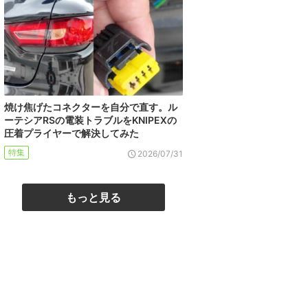
焼け焦げたコネクターを自分で直す。ル
ーテシアRSの電装トラブルをKNIPEXの
圧着プライヤーで解決してみた
特集
2026/07/31
もっと見る