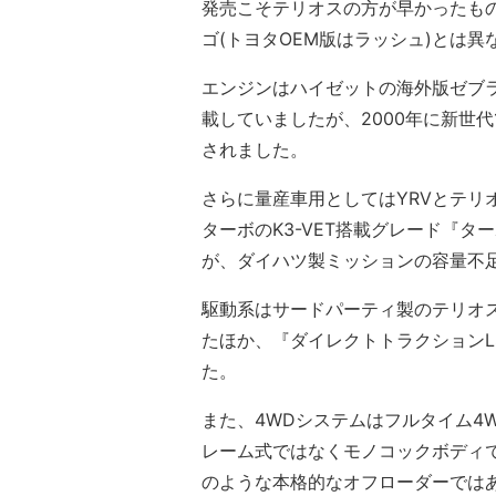
発売こそテリオスの方が早かったも
ゴ(トヨタOEM版はラッシュ)とは
エンジンはハイゼットの海外版ゼブラに
載していましたが、2000年に新世代
されました。
さらに量産車用としてはYRVとテリオス
ターボのK3-VET搭載グレード『
が、ダイハツ製ミッションの容量不足
駆動系はサードパーティ製のテリオス用
たほか、『ダイレクトトラクションL
た。
また、4WDシステムはフルタイム4
レーム式ではなくモノコックボディで
のような本格的なオフローダーでは