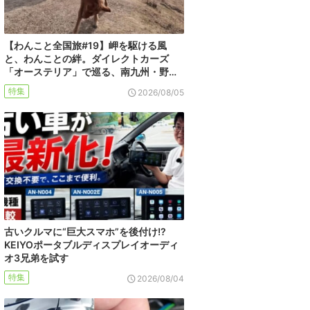
【わんこと全国旅#19】岬を駆ける風
と、わんことの絆。ダイレクトカーズ
「オーステリア」で巡る、南九州・野…
特集
2026/08/05
古いクルマに“巨大スマホ”を後付け!?
KEIYOポータブルディスプレイオーディ
オ3兄弟を試す
特集
2026/08/04