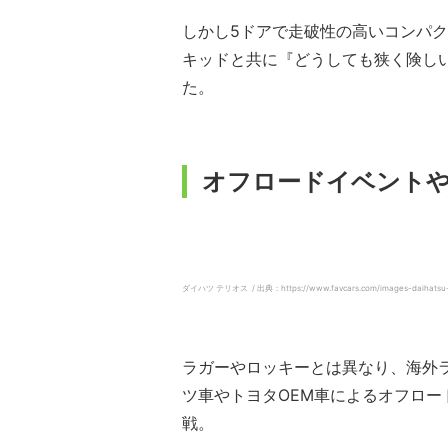
しかし5ドアで走破性の高いコンパ
キッドと共に『どうしても狭く険し
た。
オフロードイベント
ダイハツ テリオス / 出典：https://www.favcars.com/images-daihatsu-t
ラガーやロッキーとは異なり、海外
ツ車やトヨタOEM車によるオフロー
戦。