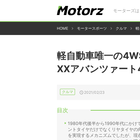
モーターズは
HOME
モータースポーツ
クルマ
軽
軽自動車唯一の4WS
XXアバンツァート
クルマ
2021/02/23
目次
1980年代後半から1990年代にか
ントタイヤだけでなくリヤタイヤの
を実現するメカニズムでしたが、現