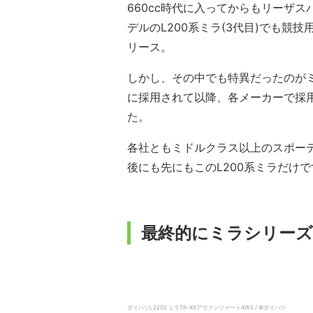
660cc時代に入ってからもリーザ
デルのL200系ミラ(3代目)でも競
リース。
しかし、その中でも特異だったのがミラ
に採用されて以降、各メーカーで採用
た。
各社ともミドルクラス以上のスポー
後にも先にもこのL200系ミラだけで
最終的にミラシリーズ
ダイハツL220S ミラTR-XXアヴァンツァート4WS / ©ダイハツ