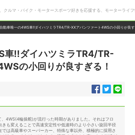
、クルマ・バイク・モータースポーツ好きを応援する、モーターライフ
自動車唯一の4WS車!!ダイハツミラTR4/TR-XXアバンツァート4WSの小回りが良
車!!ダイハツミラTR4/TR-
4WSの小回りが良すぎる！
けて、4WS(4輪操舵)が流行った時期がありました。それはフロ
向きも変えることで高速安定性や低速時のより小さい旋回半径
在では高級車やスーパーカー、特殊な車以外、積極的に採用さ