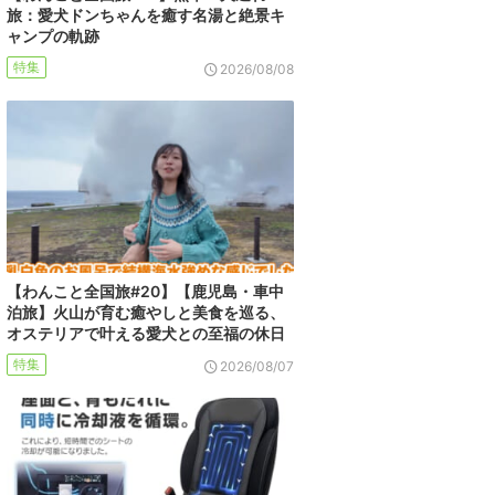
旅：愛犬ドンちゃんを癒す名湯と絶景キ
ャンプの軌跡
特集
2026/08/08
【わんこと全国旅#20】【鹿児島・車中
泊旅】火山が育む癒やしと美食を巡る、
オステリアで叶える愛犬との至福の休日
特集
2026/08/07