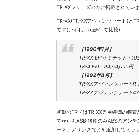
TR-XXシリーズの方に掲載されてい
TR-XX(TR-XXアヴァンツァート)と
です(いずれも5速MTで比較)。
【1990年1月】
TR-XX EFIリミテッド：10
TR-4 EFI：94万4,000円
【1992年8月】
TR-XXアヴァンツァートR：1
TR-XXアヴァンツァート4W
初期のTR-4はTR-XX専用装備の装
てからもASB(後輪のみABSのアン
ーステアリングなどを追加してミラ