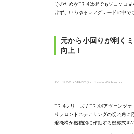
そのためかTR-4は街でもソコソコ見
けず、いわゆるレアグレードの中でも
元から小回りが利くミ
向上！
ダイハツL220S ミラTR-XXアヴァンツァート4WS / ©ダイハツ
TR-4シリーズ / TR-XXアヴァ
りフロントステアリングの切れ角に
舵機構が機械的に作動する機械式4W