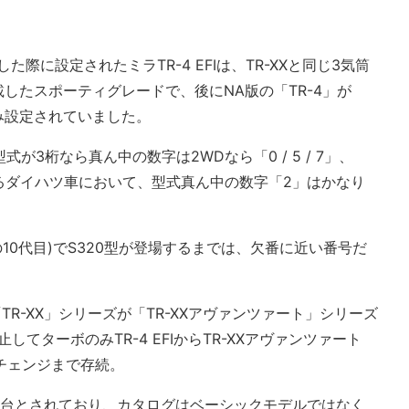
した際に設定されたミラTR-4 EFIは、TR-XXと同じ3気筒
載したスポーティグレードで、後にNA版の「TR-4」が
間のみ設定されていました。
式が3桁なら真ん中の数字は2WDなら「0 / 5 / 7」、
かであるダイハツ車において、型式真ん中の数字「2」はかなり
の10代目)でS320型が登場するまでは、欠番に近い番号だ
TR-XX」シリーズが「TR-XXアヴァンツァート」シリーズ
てターボのみTR-4 EFIからTR-XXアヴァンツァート
ルチェンジまで存続。
ズの1台とされており、カタログはベーシックモデルではなく