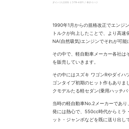
ダイハツL220S ミラTR-4 EFI / ©ダイハツ
1990年1月からの規格改正でエンジン
トルクが向上したことで、より高速
NA(自然吸気)エンジンでそれが可
その中で、軽自動車メーカー各社は
を販売していきます。
その中にはスズキ ワゴンRやダイハ
ゴンタイプ初期のヒット作もありま
クモデルたる軽セダン(乗用ハッチバ
当時の軽自動車No.2メーカーであり
発には熱心で、550cc時代からミ
ット・ジャンボなどを既に送り出し