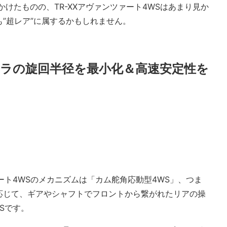
かけたものの、TR-XXアヴァンツァート4WSはあまり見か
”超レア”に属するかもしれません。
ラの旋回半径を最小化＆高速安定性を
ンツァート4WSのメカニズムは「カム舵角応動型4WS」、つま
応じて、ギアやシャフトでフロントから繋がれたリアの操
Sです。