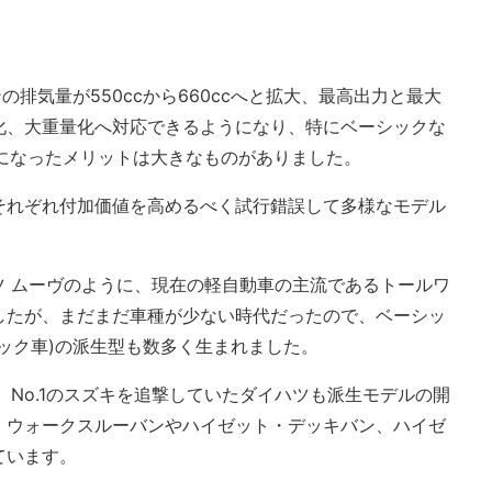
の排気量が550ccから660ccへと拡大、最高出力と最大
化、大重量化へ対応できるようになり、特にベーシックな
能になったメリットは大きなものがありました。
それぞれ付加価値を高めるべく試行錯誤して多様なモデル
ツ ムーヴのように、現在の軽自動車の主流であるトールワ
したが、まだまだ車種が少ない時代だったので、ベーシッ
ック車)の派生型も数多く生まれました。
、No.1のスズキを追撃していたダイハツも派生モデルの開
ラ・ウォークスルーバンやハイゼット・デッキバン、ハイゼ
ています。