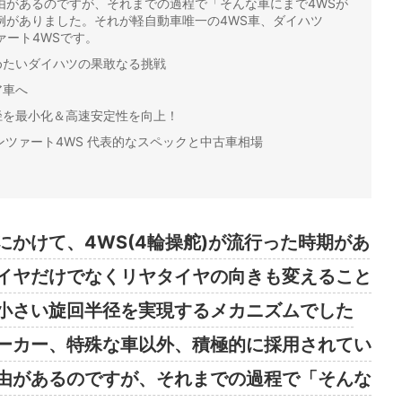
由があるのですが、それまでの過程で「そんな車にまで4WSが
例がありました。それが軽自動車唯一の4WS車、ダイハツ
ンツァート4WSです。
めたいダイハツの果敢なる挑戦
ア車へ
径を最小化＆高速安定性を向上！
アヴァンツァート4WS 代表的なスペックと中古車相場
代にかけて、4WS(4輪操舵)が流行った時期があ
イヤだけでなくリヤタイヤの向きも変えること
小さい旋回半径を実現するメカニズムでした
ーカー、特殊な車以外、積極的に採用されてい
由があるのですが、それまでの過程で「そんな