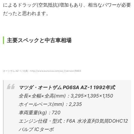
によるドラッグ(空気抵抗)増加もあり、相当なパワーが必要
だったと思われます。
主要スペックと中古車相場
オートザム AZ-1 / 出典：http://www.autoviva.com/az_1/version/9863
マツダ・オートザム PG6SA AZ-1 1992年式
全長×全幅×全高(mm)：3,295×1,395×1,150
ホイールベース(mm)：2,235
車両重量(kg)：720
エンジン仕様・型式：F6A 水冷直列3気筒DOHC12
バルブ ICターボ