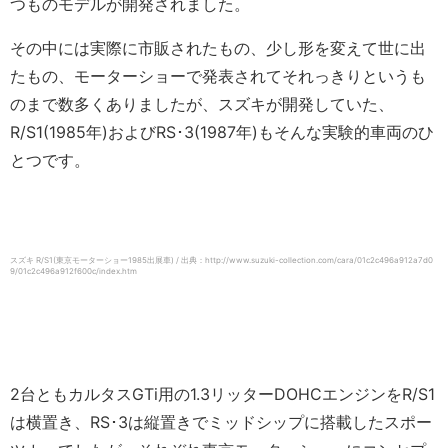
つものモデルが開発されました。
その中には実際に市販されたもの、少し形を変えて世に出
たもの、モーターショーで発表されてそれっきりというも
のまで数多くありましたが、スズキが開発していた、
R/S1(1985年)およびRS･3(1987年)もそんな実験的車両のひ
とつです。
スズキ R/S1(東京モーターショー1985出展車) / 出典：http://www.suzuki-collection.com/cara/01c2c496a912a7d0
9/01c2c496a912f600c/index.htm
2台ともカルタスGTi用の1.3リッターDOHCエンジンをR/S1
は横置き、RS･3は縦置きでミッドシップに搭載したスポー