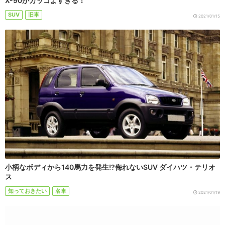
X-90がカッコよすぎる！
SUV
旧車
2021/01/15
小柄なボディから140馬力を発生!?侮れないSUV ダイハツ・テリオ
ス
知っておきたい
名車
2021/01/19