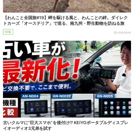
【わんこと全国旅#19】岬を駆ける風と、わんことの絆。ダイレク
トカーズ「オーステリア」で巡る、南九州・野生動物を訪ねる旅
特集
2026/08/05
古いクルマに“巨大スマホ”を後付け!? KEIYOポータブルディスプレ
イオーディオ3兄弟を試す