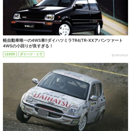
軽自動車唯一の4WS車!!ダイハツミラTR4/TR-XXアバンツァート
4WSの小回りが良すぎる！
L220S
ダイハツ・ミラ
2021/02/23