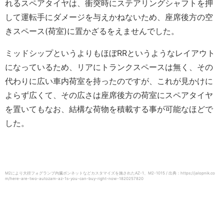
れるスペアタイヤは、衝突時にステアリングシャフトを押
して運転手にダメージを与えかねないため、座席後方の空
きスペース(荷室)に置かざるをえませんでした。
ミッドシップというよりもほぼRRというようなレイアウト
になっているため、リアにトランクスペースは無く、その
代わりに広い車内荷室を持ったのですが、これが見かけに
よらず広くて、その広さは座席後方の荷室にスペアタイヤ
を置いてもなお、結構な荷物を積載する事が可能なほどで
した。
M2により大径フォグランプ内臓ボンネットなどカスタマイズを施されたAZ-1、M2-1015 / 出典：https://jalopnik.co
m/here-are-two-autozam-az-1s-you-can-buy-right-now-1820257820