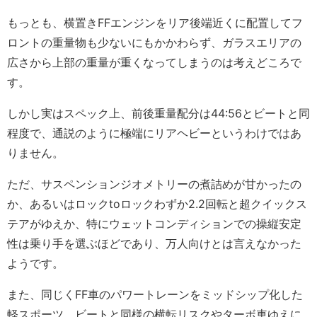
もっとも、横置きFFエンジンをリア後端近くに配置してフ
ロントの重量物も少ないにもかかわらず、ガラスエリアの
広さから上部の重量が重くなってしまうのは考えどころで
す。
しかし実はスペック上、前後重量配分は44:56とビートと同
程度で、通説のように極端にリアヘビーというわけではあ
りません。
ただ、サスペンションジオメトリーの煮詰めが甘かったの
か、あるいはロックtoロックわずか2.2回転と超クイックス
テアがゆえか、特にウェットコンディションでの操縦安定
性は乗り手を選ぶほどであり、万人向けとは言えなかった
ようです。
また、同じくFF車のパワートレーンをミッドシップ化した
軽スポーツ、ビートと同様の横転リスクやターボ車ゆえに