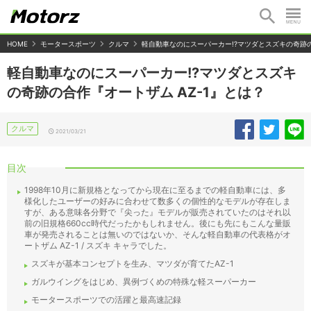
HOME
モータースポーツ
クルマ
軽自動車なのにスーパーカー!?マツダとスズキの奇跡の
軽自動車なのにスーパーカー!?マツダとスズキ
の奇跡の合作『オートザム AZ-1』とは？
クルマ
2021/03/21
目次
1998年10月に新規格となってから現在に至るまでの軽自動車には、多
様化したユーザーの好みに合わせて数多くの個性的なモデルが存在しま
すが、ある意味各分野で『尖った』モデルが販売されていたのはそれ以
前の旧規格660cc時代だったかもしれません。後にも先にもこんな量販
車が発売されることは無いのではないか、そんな軽自動車の代表格がオ
ートザム AZ-1 / スズキ キャラでした。
スズキが基本コンセプトを生み、マツダが育てたAZ-1
ガルウイングをはじめ、異例づくめの特殊な軽スーパーカー
モータースポーツでの活躍と最高速記録