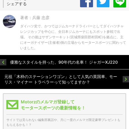
シェアする
著者：兵藤 忠彦
ダイハツ党で、かつてはジムカーナドライバーとしてダイハツチャ
レンジカップを中心に、全日本ジムカーナにもスポット参戦で出
場。 その後はサザンサーキット(宮城県柴田郡村田町)を拠点に、主
にオーガナイザー(主催者)側の立場からモータースポーツに関わって
いました。
優雅なスタイルを持った、90年代の名車！ ジャガーXJ220
元祖「木枠のステーションワゴン」として人気の英国車、モー
リス・マイナー トラベラーって知ってますか？
Motorzのメルマガ登録して
モータースポーツの最新情報を！
サイトでは見られない編集部裏話や、月に一度のメルマガ限定豪華プレゼントも
もらえるかも！？