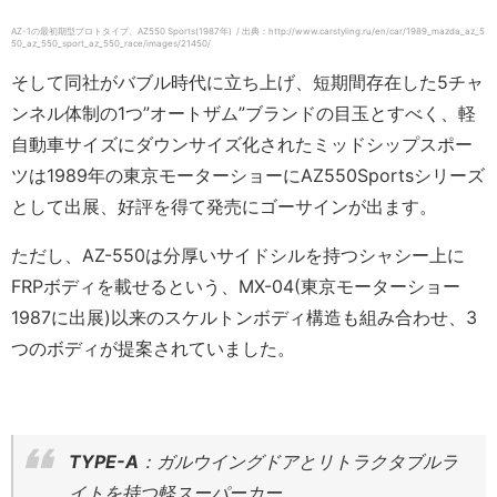
AZ-1の最初期型プロトタイプ、AZ550 Sports(1987年) / 出典：http://www.carstyling.ru/en/car/1989_mazda_az_5
50_az_550_sport_az_550_race/images/21450/
そして同社がバブル時代に立ち上げ、短期間存在した5チャ
ンネル体制の1つ”オートザム”ブランドの目玉とすべく、軽
自動車サイズにダウンサイズ化されたミッドシップスポー
ツは1989年の東京モーターショーにAZ550Sportsシリーズ
として出展、好評を得て発売にゴーサインが出ます。
ただし、AZ-550は分厚いサイドシルを持つシャシー上に
FRPボディを載せるという、MX-04(東京モーターショー
1987に出展)以来のスケルトンボディ構造も組み合わせ、3
つのボディが提案されていました。
TYPE-A
：ガルウイングドアとリトラクタブルラ
イトを持つ軽スーパーカー