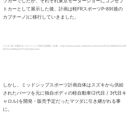
ツカーでしたが、それぞれ東京モーターショーにコンセプ
トカーとして展示した後、計画は軽FRスポーツP-89(後の
カプチーノ)に移行していきました。
スズキ RS･3(東京モーターショー1987出展車) / 出典：http://www.suzuki-collection.com/cara/01c2c496a912a7d0
9/01c2c496a912f7c10/index.htm
しかし、ミッドシップスポーツ計画自体はスズキから供給
されたパーツを元に独自ボディの軽自動車(2代目 / 3代目キ
ャロル)を開発・販売予定だったマツダに引き継がれる事
に。