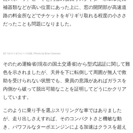
補器類などが高い位置にあった上に、窓の開閉部が高速道
路の料金所などでチケットをギリギリ取れる程度の小ささ
だったことも問題になりました。
AZ-1のマツダスピード仕様 / Photo by Brian Snelson
そのため運輸省(現在の国土交通省)から型式認証に関して難
色を示されましたが、天井を下に転倒して周囲が無人で救
助を受けられない状態でも、乗員の意識があればガラスを
内側から破って脱出可能なことを証明してどうにかクリア
しています。
このように乗り手を選ぶスリリングな車ではありました
が、走り出しさえすれば、そのコンパクトさと機敏な動
き、パワフルなターボエンジンによる加速はクラスを超え