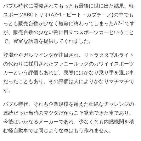
バブル時代に開発されてもっとも最後に世に出た結果、軽
スポーツABCトリオ(AZ-1・ビート・カプチ－ノ)の中でも
っとも販売台数が少なく短命に終わってしまったAZ-1です
が、販売台数の少ない割に目立つスポーツカーということ
で、豊富な話題を提供してくれました。
登場からガルウイングが注目され、リトラクタブルライト
の代わりに採用されたファニールックのカワイイスポーツ
カーという評価もあれば、実際にはかなり乗り手を選ぶ車
だったこともあり、その評価は人によりかなりマチマチで
す。
バブル時代、それも企業規模を超えた壮絶なチャレンジの
連続だった当時のマツダだからこそ発売できた車であり、
今後はいかなるメーカーであれ、少なくとも内燃機関を積
む軽自動車では同じような車はもう作れません。