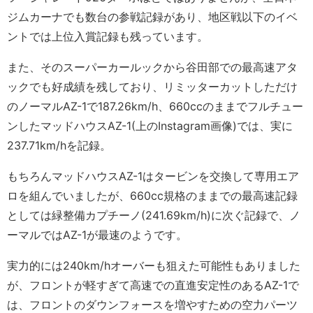
ジムカーナでも数台の参戦記録があり、地区戦以下のイベ
ントでは上位入賞記録も残っています。
また、そのスーパーカールックから谷田部での最高速アタ
ックでも好成績を残しており、リミッターカットしただけ
のノーマルAZ-1で187.26km/h、660ccのままでフルチュー
ンしたマッドハウスAZ-1(上のInstagram画像)では、実に
237.71km/hを記録。
もちろんマッドハウスAZ-1はタービンを交換して専用エア
ロを組んでいましたが、660cc規格のままでの最高速記録
としては緑整備カプチーノ(241.69km/h)に次ぐ記録で、ノ
ーマルではAZ-1が最速のようです。
実力的には240km/hオーバーも狙えた可能性もありました
が、フロントが軽すぎて高速での直進安定性のあるAZ-1で
は、フロントのダウンフォースを増やすための空力パーツ