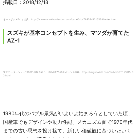
掲載日：2018/12/18
オートザム AZ-1 / 出典：http://www.suzuki-collection.com/cara/01c47695841315538/index.htm
スズキが基本コンセプトを生み、マツダが育てた
AZ-1
東京モーターショー1989に出展された、3台のAZ550スポーツ / 出典：http://blog.mazda.com/archive/20151015_0
3.html
1980年代のバブル景気がいよいよ始まろうとしていた頃、
国産車でもデザインや動力性能、メカニズム面で1970年代
までの古い思想を投げ捨て、新しい価値観に基づいたいく