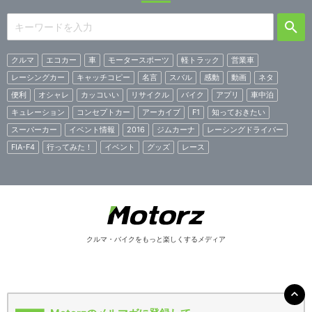
クルマ
エコカー
車
モータースポーツ
軽トラック
営業車
レーシングカー
キャッチコピー
名言
スバル
感動
動画
ネタ
便利
オシャレ
カッコいい
リサイクル
バイク
アプリ
車中泊
キュレーション
コンセプトカー
アーカイブ
F1
知っておきたい
スーパーカー
イベント情報
2016
ジムカーナ
レーシングドライバー
FIA-F4
行ってみた！
イベント
グッズ
レース
クルマ・バイクをもっと楽しくするメディア