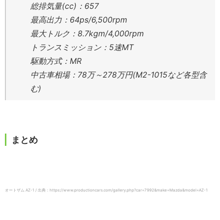
総排気量(cc)：657
最高出力：64ps/6,500rpm
最大トルク：8.7kgm/4,000rpm
トランスミッション：5速MT
駆動方式：MR
中古車相場：78万～278万円(M2-1015など各型含
む)
まとめ
オートザム AZ-1 / 出典：https://www.productioncars.com/gallery.php?car=7992&make=Mazda&model=AZ-1