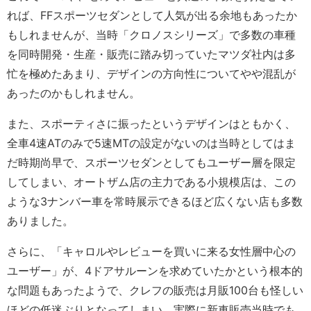
れば、FFスポーツセダンとして人気が出る余地もあったか
もしれませんが、当時「クロノスシリーズ」で多数の車種
を同時開発・生産・販売に踏み切っていたマツダ社内は多
忙を極めたあまり、デザインの方向性についてやや混乱が
あったのかもしれません。
また、スポーティさに振ったというデザインはともかく、
全車4速ATのみで5速MTの設定がないのは当時としてはま
だ時期尚早で、スポーツセダンとしてもユーザー層を限定
してしまい、オートザム店の主力である小規模店は、この
ような3ナンバー車を常時展示できるほど広くない店も多数
ありました。
さらに、「キャロルやレビューを買いに来る女性層中心の
ユーザー」が、4ドアサルーンを求めていたかという根本的
な問題もあったようで、クレフの販売は月販100台も怪しい
ほどの低迷ぶりとなってしまい、実際に新車販売当時でも