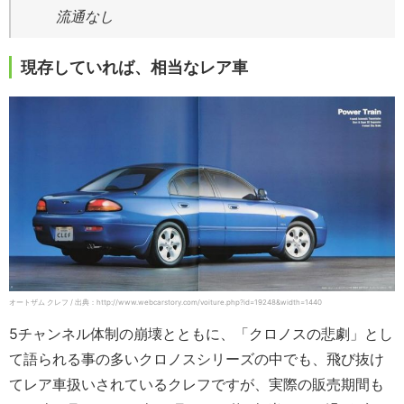
流通なし
現存していれば、相当なレア車
オートザム クレフ / 出典：http://www.webcarstory.com/voiture.php?id=19248&width=1440
5チャンネル体制の崩壊とともに、「クロノスの悲劇」とし
て語られる事の多いクロノスシリーズの中でも、飛び抜け
てレア車扱いされているクレフですが、実際の販売期間も