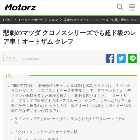
HOME
モータースポーツ
クルマ
悲劇のマツダ クロノスシリーズでも超ド級のレア車！
悲劇のマツダ クロノスシリーズでも超ド級のレ
ア車！オートザム クレフ
クルマ
2021/03/03
目次
1990年前後に、販売網の5チャンネル体制を試みたマツダは、ミドルク
ラスセダンの「クロノス」をベースモデルとして、各ブランドごとにデ
ザインや車格を変えた車種を投入し、拡販を図りました。「オートザ
ム」ブランドで販売された4ドアサルーン「クレフ」もそんな1台で、販
売こそ全く振るわなかったものの、他のオートザム車と共通イメージの
個性的なデザインが特徴です。
ラインナップ不足のオートザムに投入された4ドアサルーン「クレ
フ」
「クロノス」シリーズのオートザム版
主要スペックと中古車価格