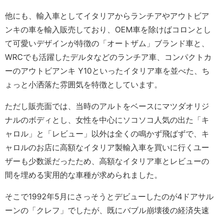
他にも、輸入車としてイタリアからランチアやアウトビア
ンキの車を輸入販売しており、OEM車を除けばコロンとし
て可愛いデザインが特徴の「オートザム」ブランド車と、
WRCでも活躍したデルタなどのランチア車、コンパクトカ
ーのアウトビアンキ Y10といったイタリア車を並べた、ち
ょっと小洒落た雰囲気を特徴としています。
ただし販売面では、当時のアルトをベースにマツダオリジ
ナルのボディとし、女性を中心にソコソコ人気の出た「キ
ャロル」と「レビュー」以外は全くの鳴かず飛ばずで、キ
ャロルのお店に高額なイタリア製輸入車を買いに行くユー
ザーも少数派だったため、高額なイタリア車とレビューの
間を埋める実用的な車種が求められました。
そこで1992年5月にさっそうとデビューしたのが4ドアサル
ーンの「クレフ」でしたが、既にバブル崩壊後の経済失速