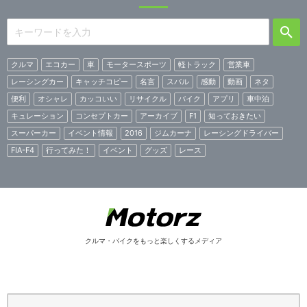
クルマ
エコカー
車
モータースポーツ
軽トラック
営業車
レーシングカー
キャッチコピー
名言
スバル
感動
動画
ネタ
便利
オシャレ
カッコいい
リサイクル
バイク
アプリ
車中泊
キュレーション
コンセプトカー
アーカイブ
F1
知っておきたい
スーパーカー
イベント情報
2016
ジムカーナ
レーシングドライバー
FIA-F4
行ってみた！
イベント
グッズ
レース
クルマ・バイクをもっと楽しくするメディア