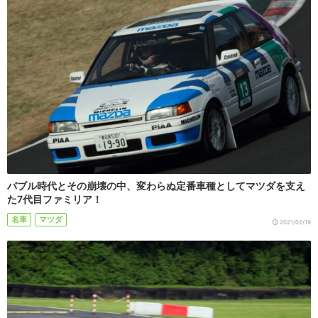
バブル時代とその崩壊の中、変わらぬ定番車種としてマツダを支え
た7代目ファミリア！
名車
マツダ
2021/02/19