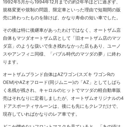
1992年5月から1994年12月までの約2年半ほどに過ぎず、
規格変更や規制の問題、限定車といった理由で短期間の販
売に終わったものを除けば、かなり寿命の短い車でした。
その後は特に後継車があったわけではなく、オートザム店
自体もマツダオートザム店として「旧オートザム店のマツ
ダ店」のような扱いで生き残れなかった店もあり、ユーノ
スやアンフィニ同様、「バブル時代のマツダの夢」に終わ
ります。
オートザムブランド自体はAZワゴン(スズキ ワゴンRの
OEM)やAZオフロード(同ジムニー)の「AZ」としてしばら
く名残が残され、キャロルのヒットでマツダの軽自動車販
売はそれなりに定着しましたが、オートザムオリジナルの4
ドアスポーティサルーンは、後にも先にもクレフだけで、
現存していればかなりのレア車です。
どこか憎めないフロントマスクを見ていると、「あの頃は