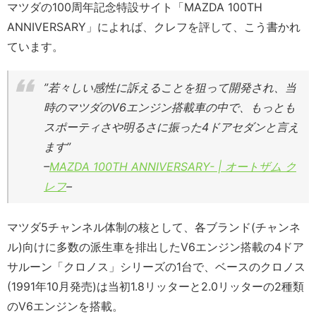
マツダの100周年記念特設サイト「MAZDA 100TH
ANNIVERSARY」によれば、クレフを評して、こう書かれ
ています。
”若々しい感性に訴えることを狙って開発され、当
時のマツダのV6エンジン搭載車の中で、もっとも
スポーティさや明るさに振った4ドアセダンと言え
ます”
–
MAZDA 100TH ANNIVERSARY- | オートザム ク
レフ
–
マツダ5チャンネル体制の核として、各ブランド(チャンネ
ル)向けに多数の派生車を排出したV6エンジン搭載の4ドア
サルーン「クロノス」シリーズの1台で、ベースのクロノス
(1991年10月発売)は当初1.8リッターと2.0リッターの2種類
のV6エンジンを搭載。