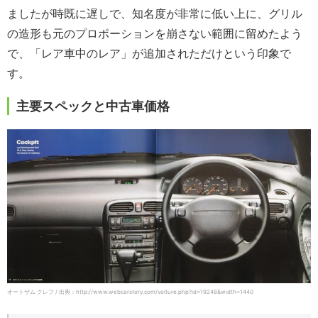
ましたが時既に遅しで、知名度が非常に低い上に、グリル
の造形も元のプロポーションを崩さない範囲に留めたよう
で、「レア車中のレア」が追加されただけという印象で
す。
主要スペックと中古車価格
オートザム クレフ / 出典：http://www.webcarstory.com/voiture.php?id=19248&width=1440