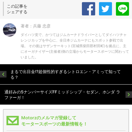
この記事を
シェアする
著者：兵藤 忠彦
ダイハツ党で、かつてはジムカーナドライバーとしてダイハツチャ
レンジカップを中心に、全日本ジムカーナにもスポット参戦で出
場。 その後はサザンサーキット(宮城県柴田郡村田町)を拠点に、主
にオーガナイザー(主催者)側の立場からモータースポーツに関わって
いました。
まるで出目金!?超個性的すぎるシトロエン・アミって知って
る？
通好みの5ナンバーサイズFFミッドシップ・セダン、ホンダ ラ
ファーガ！
Motorzのメルマガ登録して
モータースポーツの最新情報を！