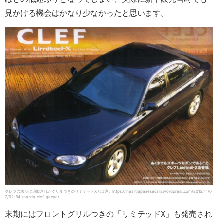
見かける機会はかなり少なかったと思います。
クレフの末期に追加されたグリルつきのリミテッドX / 出典：https://iheartjapanesecars.wordpress.com/2015/11/0
7/92-94-mazda-clef-geepa/
末期にはフロントグリルつきの「リミテッドX」も発売され