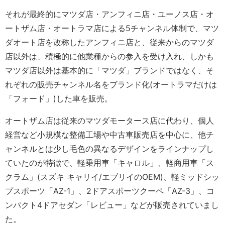
それが最終的にマツダ店・アンフィニ店・ユーノス店・オ
ートザム店・オートラマ店による5チャンネル体制で、マツ
ダオート店を改称したアンフィニ店と、従来からのマツダ
店以外は、積極的に他業種からの参入を受け入れ、しかも
マツダ店以外は基本的に「マツダ」ブランドではなく、そ
れぞれの販売チャンネル名をブランド化(オートラマだけは
「フォード」)した車を販売。
オートザム店は従来のマツダモータース店に代わり、個人
経営など小規模な整備工場や中古車販売店を中心に、他チ
ャンネルとは少し毛色の異なるデザインをラインナップし
ていたのが特徴で、軽乗用車「キャロル」、軽商用車「ス
クラム」(スズキ キャリイ/エブリイのOEM)、軽ミッドシッ
プスポーツ「AZ-1」、2ドアスポーツクーペ「AZ-3」、コ
ンパクト4ドアセダン「レビュー」などが販売されていまし
た。