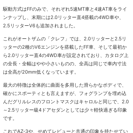
駆動方式はFFのみで、それぞれ5速MT車と4速AT車をライ
ンナップし、末期には2.0リッター直4搭載の4WD車や、
2.5リッターV6も追加されました。
これがオートザムの「クレフ」では、2.0リッターと2.5リ
ッターの2種のV6エンジンを搭載したFF車、そして最初か
ら2.0リッター直4の4WD車が設定されており、カタログ上
の全長・全幅はやや小さいものの、全高は同じで車内寸法
は全高が20mm低くなっています。
最大の特徴は全体的に曲面を多用した滑らかなボディで、
確かにスポーティとも言えますが、フォグランプを埋め込
んだグリルレスのフロントマスクはキャロルと同じで、2.0
～2.5リッター級4ドアセダンとしては少々軽快過ぎる印象
です。
これでAZ-3や、せめてレビューと共通の印象を持たせてい