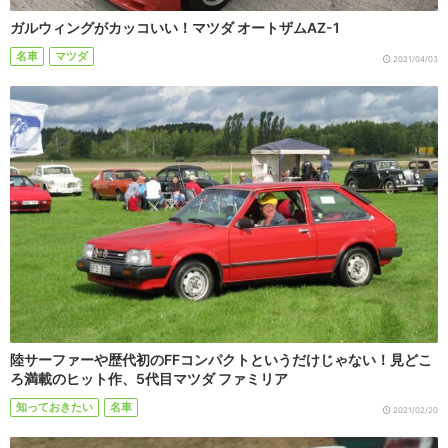
ガルウィングがカッコいい！マツダ オートザムAZ-1
名車
マツダ
2021/04/03
陸サーファーや歴代初のFFコンパクトというだけじゃない！見どこ
ろ満載のヒット作、5代目マツダ ファミリア
知っておきたい
名車
2021/02/20