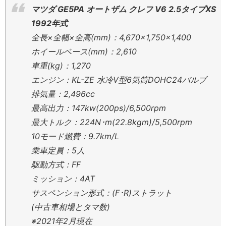
マツダ GE5PA オートザム クレフ V6 2.5タイプXS
1992年式
全長×全幅×全高(mm)：4,670×1,750×1,400
ホイールベース(mm)：2,610
車重(kg)：1,270
エンジン：KL-ZE 水冷V型6気筒DOHC24バルブ
排気量：2,496cc
最高出力：147kw(200ps)/6,500rpm
最大トルク：224N･m(22.8kgm)/5,500rpm
10モード燃費：9.7km/L
乗車定員：5人
駆動方式：FF
ミッション：4AT
サスペンション形式：(F･R)ストラット
(中古車相場とタマ数)
※2021年2月現在