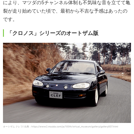
により、マツダの5チャンネル体制も不気味な音を立てて亀
裂が走り始めていた頃で、最初から不吉な予感はあったの
です。
「クロノス」シリーズのオートザム版
オートザム クレフ/ 出典：https://www2.mazda.com/ja/100th/virtual_museum/gallery/gallery007.html