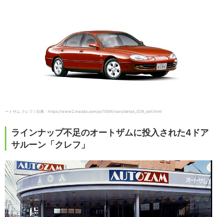
ートザム クレフ / 出典：https://www2.mazda.com/ja/100th/cars/detail_029_clef.html
ラインナップ不足のオートザムに投入された4ドア
サルーン「クレフ」