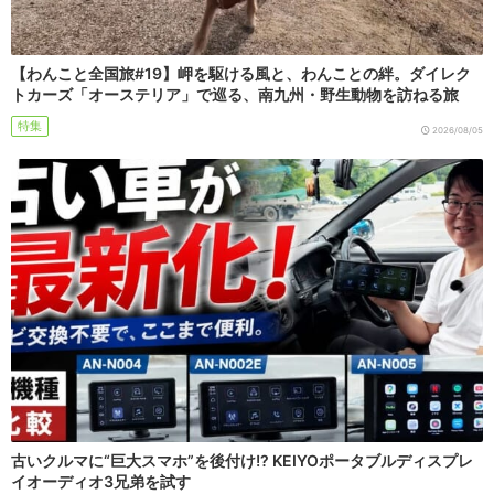
【わんこと全国旅#19】岬を駆ける風と、わんことの絆。ダイレク
トカーズ「オーステリア」で巡る、南九州・野生動物を訪ねる旅
特集
2026/08/05
古いクルマに“巨大スマホ”を後付け!? KEIYOポータブルディスプレ
イオーディオ3兄弟を試す