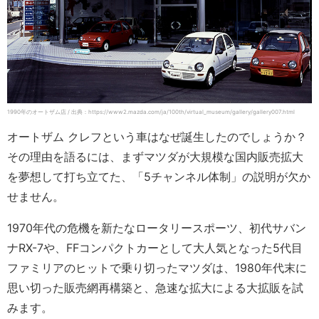
1990年のオートザム店 / 出典：https://www2.mazda.com/ja/100th/virtual_museum/gallery/gallery007.html
オートザム クレフという車はなぜ誕生したのでしょうか？
その理由を語るには、まずマツダが大規模な国内販売拡大
を夢想して打ち立てた、「5チャンネル体制」の説明が欠か
せません。
1970年代の危機を新たなロータリースポーツ、初代サバン
ナRX-7や、FFコンパクトカーとして大人気となった5代目
ファミリアのヒットで乗り切ったマツダは、1980年代末に
思い切った販売網再構築と、急速な拡大による大拡販を試
みます。