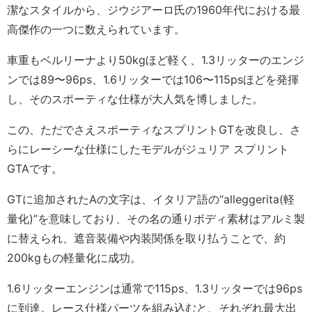
潔なスタイルから、ジウジアーロ氏の1960年代における最
高傑作の一つに数えられています。
車重もベルリーナより50kgほど軽く、1.3リッターのエンジ
ンでは89〜96ps、1.6リッターでは106〜115psほどを発揮
し、そのスポーティな仕様が大人気を博しました。
この、ただでさえスポーティなスプリントGTを改良し、さ
らにレーシーな仕様にしたモデルがジュリア スプリント
GTAです。
GTに追加されたAの文字は、イタリア語の“alleggerita(軽
量化)”を意味しており、その名の通りボディ素材はアルミ製
に替えられ、遮音装備や内装関係を取り払うことで、約
200kgもの軽量化に成功。
1.6リッターエンジンは通常で115ps、1.3リッターでは96ps
に到達。レース仕様パーツを組み込むと、それぞれ最大出