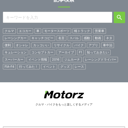
クルマ
エコカー
車
モータースポーツ
軽トラック
営業車
レーシングカー
キャッチコピー
名言
スバル
感動
動画
ネタ
便利
オシャレ
カッコいい
リサイクル
バイク
アプリ
車中泊
キュレーション
コンセプトカー
アーカイブ
F1
知っておきたい
スーパーカー
イベント情報
2016
ジムカーナ
レーシングドライバー
FIA-F4
行ってみた！
イベント
グッズ
レース
クルマ・バイクをもっと楽しくするメディア