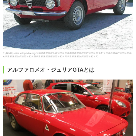
出典:https://ja.wikipedia.org/wiki/%E3%82%A2%E3%83%AB%E3%83%95%E3%82%A1%E3%83%AD%E3%83%
A1%E3%82%AA%E3%83%BB%E3%82%B8%E3%83%A5%E3%83%AA%E3%82%A2
アルファロメオ・ジュリアGTAとは