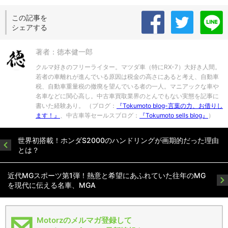
この記事を
シェアする
著者：徳本健一郎
クルマ好きのフリーライター。マツダ車（特にRX-7）大好き人間。
若者の車離れが進んでいる原因は税金の高さにあると考え、自動車
税、自動車重量税の撤廃を望んでいる者の一人。マニアックな車や
名車などに関心高し。中古車買取業界のとんでもない実態を記事に
書いた経験あり。 （ブログ：
『Tokumoto blog-言葉の力、お借りし
ます！』
、中古車等セールスブログ：
『Tokumoto sells blog』
）
世界初搭載！ホンダS2000のハンドリングが画期的だった理由
とは？
近代MGスポーツ第1弾！熱意と希望にあふれていた往年のMG
を現代に伝える名車、MGA
Motorzのメルマガ登録して