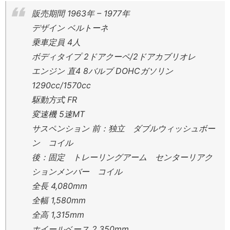
販売期間 1963年 – 1977年
デザイン ベルトーネ
乗車定員 4人
ボディタイプ 2ドアクーペ/2ドアカブリオレ
エンジン 直4 8バルブ DOHCガソリン
1290cc/1570cc
駆動方式 FR
変速機 5速MT
サスペンション 前：独立 ダブルウィッシュボー
ン コイル
後：固定 トレーリングアーム センターリアク
ションメンバー コイル
全長 4,080mm
全幅 1,580mm
全高 1,315mm
ホイールベース 2,350mm