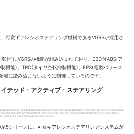
は、可変ギアレシオステアリング機構であるVGRSが採用さ
御付)にVGRSの機能が組み込まれており、EBD付ABS(ア
制機能)、TRC(タイヤ空転抑制機能)、EPS(電動パワース
界領域に踏み込まないように制御しているのです。
グレイテッド・アクティブ・ステアリング
ation/T0286292JA/bmw-5%E3%82%B7%E3%83%AA%E3%83%BC%E3%82%BA-%E3%82%BB%E3%83%80%E3%8
82%B0%E3%81%AE%E7%89%B9%E5%88%A5%E4%BB%95%E6%A7%98%E8%BB%8A-%E3%80%8Cbmw-
%80%8D%E3%82%92%E7%99%BA%E8%A1%A8
60系5シリーズに、可変ギアレシオステアリングシステムが