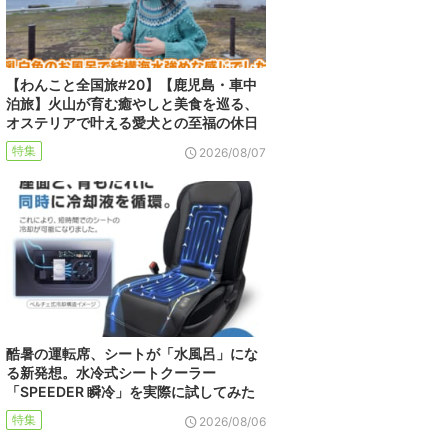
【わんこと全国旅#20】【鹿児島・車中
泊旅】火山が育む癒やしと美食を巡る、
オステリアで叶える愛犬との至福の休日
特集
2026/08/07
酷暑の運転席、シートが「水風呂」にな
る新発想。水冷式シートクーラー
「SPEEDER 瞬冷」を実際に試してみた
特集
2026/08/06