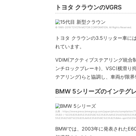
トヨタ クラウンのVGRS
© 1995-2019 TOYOTA MOTOR CORPORATION.
All Rights Reserved.
トヨタ クラウンの3.5リッター車に
れています。
VDIM(アクティブステアリング統合制
ンチロックブレーキ)、VSC(横滑り抑
テアリング)らと協調し、車両が限
BMW 5シリーズのインテ
出典：https://www.press.bmwgroup.com/japan/photo/compil
3%B3-/-%E3%83%84%E3%83%BC%E3%83%AA%E3%83%B3%E3%
5%E3%82%B7%E3%83%AA%E3%83%BC%E3%82%BAm-spirit%E3
BMWでは、2003年に発表されたE