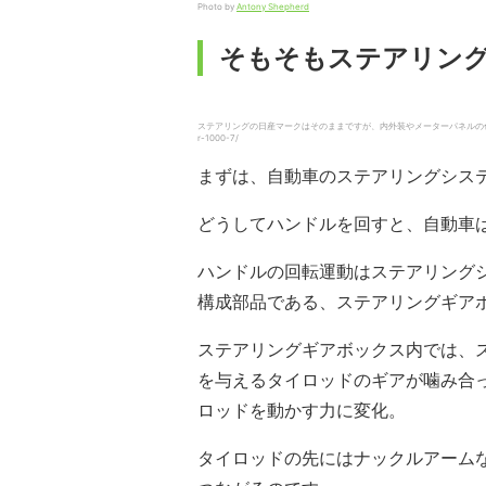
Photo by
Antony Shepherd
そもそもステアリン
ステアリングの日産マークはそのままですが、内外装やメーターパネルの色にはオリジナリティが。/ 
r-1000-7/
まずは、自動車のステアリングシス
どうしてハンドルを回すと、自動車
ハンドルの回転運動はステアリング
構成部品である、ステアリングギア
ステアリングギアボックス内では、
を与えるタイロッドのギアが噛み合
ロッドを動かす力に変化。
タイロッドの先にはナックルアーム