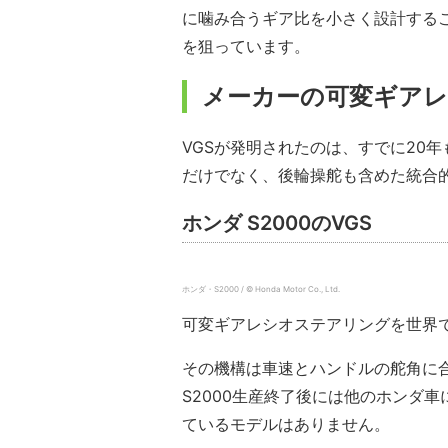
に噛み合うギア比を小さく設計する
を狙っています。
メーカーの可変ギア
VGSが発明されたのは、すでに20
だけでなく、後輪操舵も含めた統合
ホンダ S2000のVGS
ホンダ・S2000 / © Honda Motor Co., Ltd.
可変ギアレシオステアリングを世界で
その機構は車速とハンドルの舵角に
S2000生産終了後には他のホンダ車
ているモデルはありません。