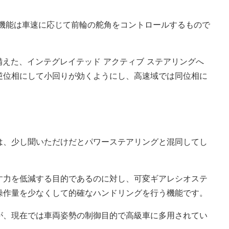
、機能は車速に応じて前輪の舵角をコントロールするもので
備えた、インテグレイテッド アクティブ ステアリングへ
逆位相にして小回りが効くようにし、高速域では同位相に
は、少し聞いただけだとパワーステアリングと混同してし
す力を低減する目的であるのに対し、可変ギアレシオステ
操作量を少なくして的確なハンドリングを行う機能です。
が、現在では車両姿勢の制御目的で高級車に多用されてい