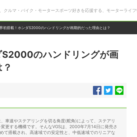
、クルマ・バイク・モータースポーツ好きを応援する、モーターライフ
界初搭載！ホンダS2000のハンドリングが画期的だった理由とは？
S2000のハンドリングが画
は？
)は、車速やステアリングを切る角度(舵角)によって、ステアリ
変更する機構です。そんなVGSは、2000年7月14日に発売さ
世界で初めて搭載され、高速域での安定性と、中低速域でのリニアな