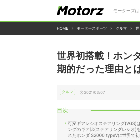
モーターズは
HOME
モータースポーツ
クルマ
世
世界初搭載！ホンダ
期的だった理由と
クルマ
2021/03/07
目次
可変ギアレシオステアリング(VGS
ングのギア比(ステアリングレシオ)を
れたホンダ S2000 typeVに