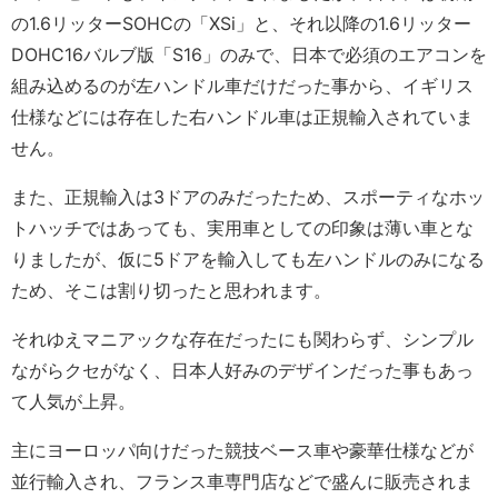
の1.6リッターSOHCの「XSi」と、それ以降の1.6リッター
DOHC16バルブ版「S16」のみで、日本で必須のエアコンを
組み込めるのが左ハンドル車だけだった事から、イギリス
仕様などには存在した右ハンドル車は正規輸入されていま
せん。
また、正規輸入は3ドアのみだったため、スポーティなホッ
トハッチではあっても、実用車としての印象は薄い車とな
りましたが、仮に5ドアを輸入しても左ハンドルのみになる
ため、そこは割り切ったと思われます。
それゆえマニアックな存在だったにも関わらず、シンプル
ながらクセがなく、日本人好みのデザインだった事もあっ
て人気が上昇。
主にヨーロッパ向けだった競技ベース車や豪華仕様などが
並行輸入され、フランス車専門店などで盛んに販売されま