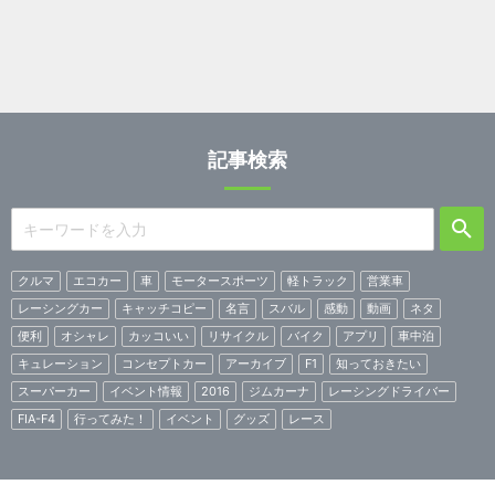
記事検索
クルマ
エコカー
車
モータースポーツ
軽トラック
営業車
レーシングカー
キャッチコピー
名言
スバル
感動
動画
ネタ
便利
オシャレ
カッコいい
リサイクル
バイク
アプリ
車中泊
キュレーション
コンセプトカー
アーカイブ
F1
知っておきたい
スーパーカー
イベント情報
2016
ジムカーナ
レーシングドライバー
FIA-F4
行ってみた！
イベント
グッズ
レース