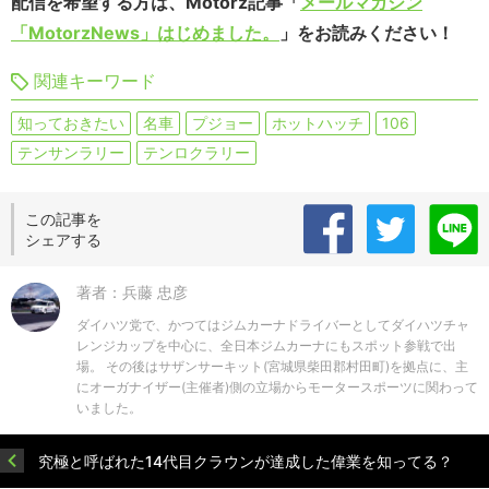
配信を希望する方は、Motorz記事「
メールマガジン
「MotorzNews」はじめました。
」をお読みください！
関連キーワード
知っておきたい
名車
プジョー
ホットハッチ
106
テンサンラリー
テンロクラリー
この記事を
シェアする
著者：兵藤 忠彦
ダイハツ党で、かつてはジムカーナドライバーとしてダイハツチャ
レンジカップを中心に、全日本ジムカーナにもスポット参戦で出
場。 その後はサザンサーキット(宮城県柴田郡村田町)を拠点に、主
にオーガナイザー(主催者)側の立場からモータースポーツに関わって
いました。
究極と呼ばれた14代目クラウンが達成した偉業を知ってる？