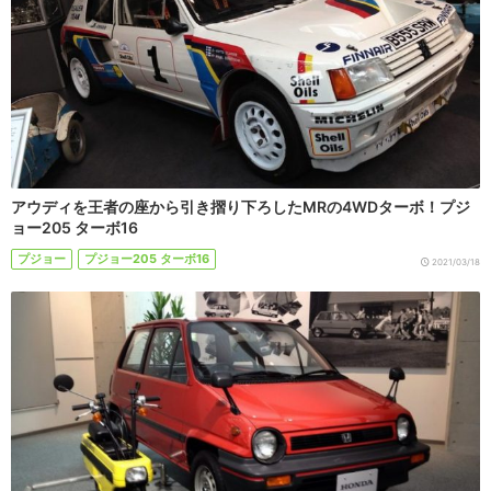
アウディを王者の座から引き摺り下ろしたMRの4WDターボ！プジ
ョー205 ターボ16
プジョー
プジョー205 ターボ16
2021/03/18