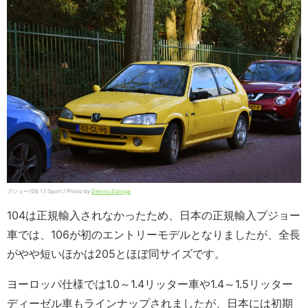
プジョー106 1.1 Sport / Photo by
Dennis Elzinga
104は正規輸入されなかったため、日本の正規輸入プジョー
車では、106が初のエントリーモデルとなりましたが、全長
がやや短いほかは205とほぼ同サイズです。
ヨーロッパ仕様では1.0～1.4リッター車や1.4～1.5リッター
ディーゼル車もラインナップされましたが、日本には初期