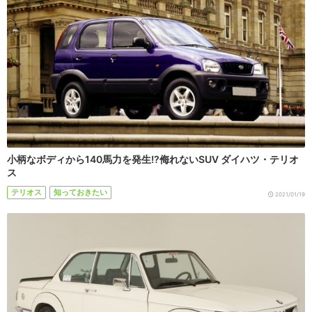
小柄なボディから140馬力を発生!?侮れないSUV ダイハツ・テリオ
ス
テリオス
知っておきたい
2021/01/19