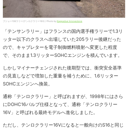
プジョー106ラリー(テンロクラリー16V) / Photo by
Kappadue Innovazione
「テンサンラリー」はフランスの国内選手権ラリーで1.3リ
ッター以下のクラスへ出場していた205ラリー後継だった
ので、キャブレターを電子制御燃料噴射へ変更した程度
で、そのまま1.3リッターSOHCエンジンを積んでいます。
しかしマイナーチェンジされた後期型では、衝突安全基準
の見直しなどで増加した重量を補うために、1.6リッター
SOHCエンジンへ換装。
通称「テンロクラリー」と呼ばれますが、1998年にはさら
にDOHC16バルブ仕様となって、通称「テンロクラリー
16V」と呼ばれる最終モデルへ進化しました。
ただし、テンロクラリー16Vになると一般向けのS16と同じ