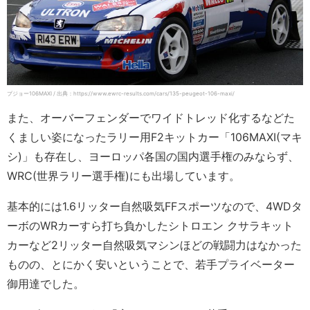
プジョー106MAXI / 出典：https://www.ewrc-results.com/cars/135-peugeot-106-maxi/
また、オーバーフェンダーでワイドトレッド化するなどた
くましい姿になったラリー用F2キットカー「106MAXI(マキ
シ)」も存在し、ヨーロッパ各国の国内選手権のみならず、
WRC(世界ラリー選手権)にも出場しています。
基本的には1.6リッター自然吸気FFスポーツなので、4WDタ
ーボのWRカーすら打ち負かしたシトロエン クサラキット
カーなど2リッター自然吸気マシンほどの戦闘力はなかった
ものの、とにかく安いということで、若手プライベーター
御用達でした。