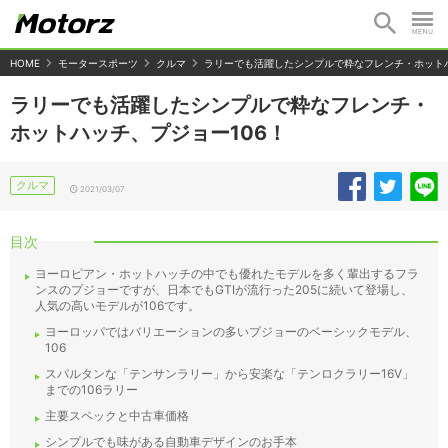
HOME
モータースポーツ
クルマ
ラリーでも活躍したシンプルで粋なフレンチ・ホットハ
ラリーでも活躍したシンプルで粋なフレンチ・
ホットハッチ、プジョー106！
クルマ
2021/03/07
目次
ヨーロピアン・ホットハッチの中でも優れたモデルを多く輩出するフラ
ンスのプジョーですが、日本でもGTIが流行った205に続いて登場し、
人気の高いモデルが106です。
ヨーロッパではバリエーションの多いプジョーのベーシックモデル、
106
スパルタンな「テンサンラリー」から安楽な「テンロクラリー16V」
までの106ラリー
主要スペックと中古車価格
シンプルでも味がある自動車デザインのお手本