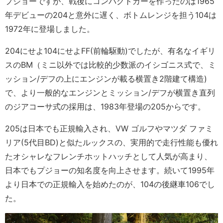
プジョーですが、戦後にコンパクトカーを作ったのは1965
年デビューの204と意外に遅く、ボトムレンジを担う104は
1972年に登場しました。
204にせよ104にせよFF(前輪駆動)でしたが、有名なイギリ
スのBM（ミニ以外では比較的少数派のイシゴニス式で、ミ
ッション/デフの上にエンジンが載る横置き2階建て構造)
で、より一般的なエンジンとミッション/デフが横置き直列
のジアコーサ式の採用は、1983年登場の205からです。
205は日本でも正規輸入され、VW ゴルフやマツダ ファミ
リア(5代目BD)と似たルックスの、実用的で走行性能も優れ
たオシャレなフレンチホットハッチとして人気が高まり、
日本でもプジョーの知名度を向上させます。続いて1995年
より日本での正規輸入を始めたのが、104の後継車106でし
た。