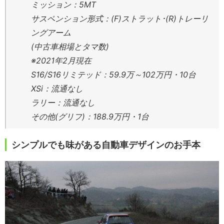
ミッション：5MT
サスペンション形式：(F)ストラット･(R)トレーリ
ングアーム
(中古車相場とタマ数)
※2021年2月現在
S16/S16リミテッド：59.9万～102万円・10台
XSi：流通なし
ラリー：流通なし
その他(グリフ)：188.9万円・1台
シンプルでも味がある自動車デザインのお手本