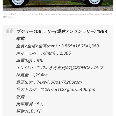
プジョー106ラリー(テンサンラリー) / 出典：https://www.favcars.com/pictures-peugeot-106-rallye-1994-96-32
3109.htm
プジョー 106 ラリー(通称テンサンラリー) 1994
年式
全長×全幅×全高(mm)：3,565×1,605×1,360
ホイールベース(mm)：2,385
車重(kg)：810
エンジン：TU2J 水冷直列4気筒SOHC8バルブ
排気量：1,294cc
最高出力：74kw(100ps)/7,200rpm
最大トルク：110N･m(11.2kgm)/5,400rpm
燃費：-
乗車定員：5人
駆動方式：FF