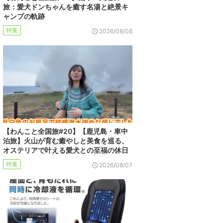
旅：愛犬ドンちゃんを癒す名湯と絶景キ
ャンプの軌跡
特集
2026/08/08
【わんこと全国旅#20】【鹿児島・車中
泊旅】火山が育む癒やしと美食を巡る、
オステリアで叶える愛犬との至福の休日
特集
2026/08/07