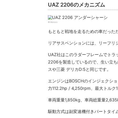
UAZ 2206のメカニズム
© Motorz
もともと戦地を走るための車だった
リアサスペンションには、リーフリ
UAZ社はこのラダーフレームでトラック
2206を製造しているので、生い立
スや三菱 デリカD:5と同じです。
エンジンはBOSCHのインジェクショ
力112.2hp / 4,250rpm、最大トルク
車両重量1,850kg、車両総重量2,6
駆動方式は副変速機付きパートタイム