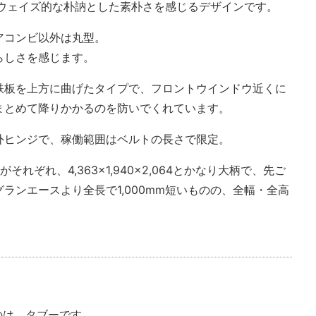
ルウェイズ的な朴訥とした素朴さを感じるデザインです。
アコンビ以外は丸型。
らしさを感じます。
鉄板を上方に曲げたタイプで、フロントウインドウ近くに
まとめて降りかかるのを防いでくれています。
外ヒンジで、稼働範囲はベルトの長さで限定。
それぞれ、4,363×1,940×2,064とかなり大柄で、先ご
ランエースより全長で1,000mm短いものの、全幅・全高
るのは、タブーです。