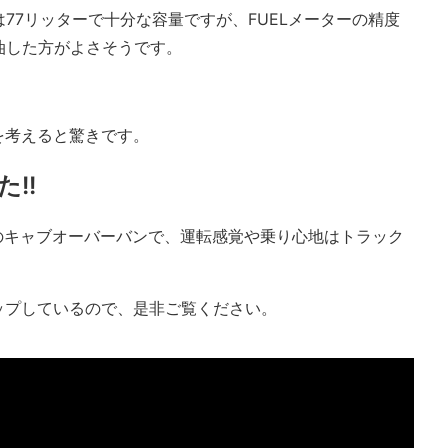
77リッターで十分な容量ですが、FUELメーターの精度
油した方がよさそうです。
を考えると驚きです。
た!!
ースのキャブオーバーバンで、運転感覚や乗り心地はトラック
アップしているので、是非ご覧ください。