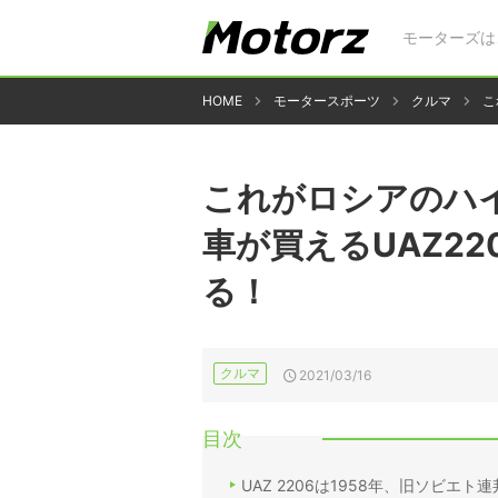
モーターズは
HOME
モータースポーツ
クルマ
こ
これがロシアのハイ
車が買えるUAZ2
る！
クルマ
2021/03/16
目次
UAZ 2206は1958年、旧ソビ