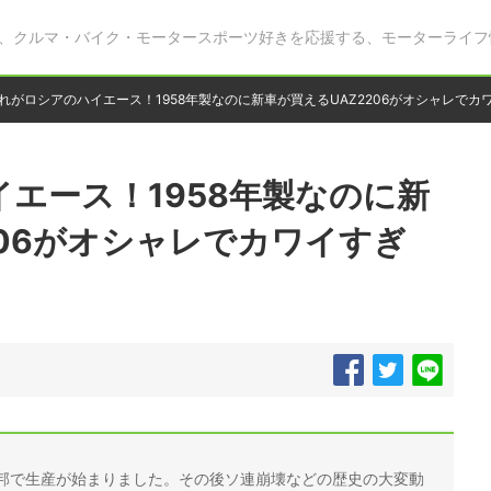
、クルマ・バイク・モータースポーツ好きを応援する、モーターライフ
れがロシアのハイエース！1958年製なのに新車が買えるUAZ2206がオシャレでカ
エース！1958年製なのに新
206がオシャレでカワイすぎ
エト連邦で生産が始まりました。その後ソ連崩壊などの歴史の大変動