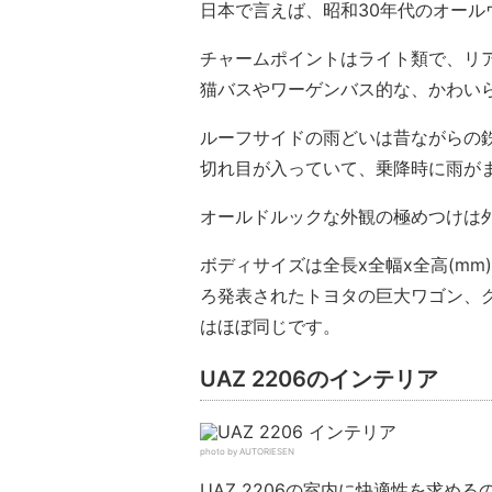
日本で言えば、昭和30年代のオー
チャームポイントはライト類で、リ
猫バスやワーゲンバス的な、かわい
ルーフサイドの雨どいは昔ながらの
切れ目が入っていて、乗降時に雨が
オールドルックな外観の極めつけは
ボディサイズは全長x全幅x全高(mm)が
ろ発表されたトヨタの巨大ワゴン、グ
はほぼ同じです。
UAZ 2206のインテリア
photo by AUTORIESEN
UAZ 2206の室内に快適性を求め