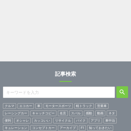
記事検索
クルマ
エコカー
車
モータースポーツ
軽トラック
営業車
レーシングカー
キャッチコピー
名言
スバル
感動
動画
ネタ
便利
オシャレ
カッコいい
リサイクル
バイク
アプリ
車中泊
キュレーション
コンセプトカー
アーカイブ
F1
知っておきたい