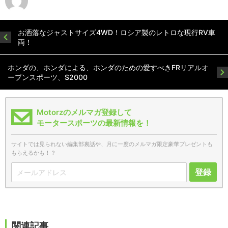
お洒落なジャストサイズ4WD！ロシア製のレトロな現行RV車
両！
ホンダの、ホンダによる、ホンダのための愛すべきFRリアルオ
ープンスポーツ、S2000
Motorzのメルマガ登録して
モータースポーツの最新情報を！
サイトでは見られない編集部裏話や、月に一度のメルマガ限定豪華プレゼントも
もらえるかも！？
登録
関連記事