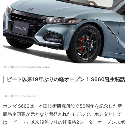
出典：https://www.honda.co.jp/pressroom/
ビート以来19年ぶりの軽オープン！ S660誕生秘話
出典：http://www.honda.co.jp/
ホンダ S660は、本田技術研究所設立50周年を記念した新
商品企画案が元となり開発されたモデルで、ホンダとして
は「ビート」以来19年ぶりの軽規格2シーターオープンスポ