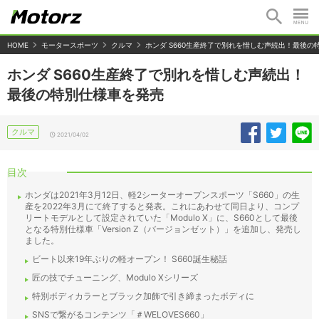
HOME
モータースポーツ
クルマ
ホンダ S660生産終了で別れを惜しむ声続出！最後の
ホンダ S660生産終了で別れを惜しむ声続出！
最後の特別仕様車を発売
クルマ
2021/04/02
目次
ホンダは2021年3月12日、軽2シーターオープンスポーツ「S660」の生
産を2022年3月にて終了すると発表。これにあわせて同日より、コンプ
リートモデルとして設定されていた「Modulo X」に、S660として最後
となる特別仕様車「Version Z（バージョンゼット）」を追加し、発売し
ました。
ビート以来19年ぶりの軽オープン！ S660誕生秘話
匠の技でチューニング、Modulo Xシリーズ
特別ボディカラーとブラック加飾で引き締まったボディに
SNSで繋がるコンテンツ「＃WELOVES660」