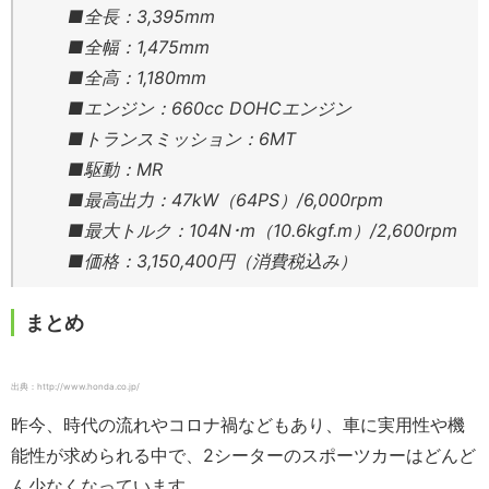
■全長：3,395mm
■全幅：1,475mm
■全高：1,180mm
■エンジン：660cc DOHCエンジン
■トランスミッション：6MT
■駆動：MR
■最高出力：47kW（64PS）/6,000rpm
■最大トルク：104N･m（10.6kgf.m）/2,600rpm
■価格：3,150,400円（消費税込み）
まとめ
出典：http://www.honda.co.jp/
昨今、時代の流れやコロナ禍などもあり、車に実用性や機
能性が求められる中で、2シーターのスポーツカーはどんど
ん少なくなっています。