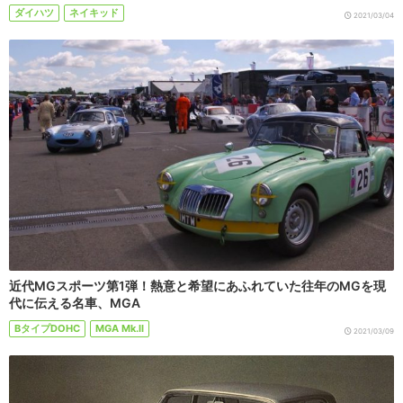
ダイハツ
ネイキッド
2021/03/04
近代MGスポーツ第1弾！熱意と希望にあふれていた往年のMGを現
代に伝える名車、MGA
BタイプDOHC
MGA Mk.II
2021/03/09