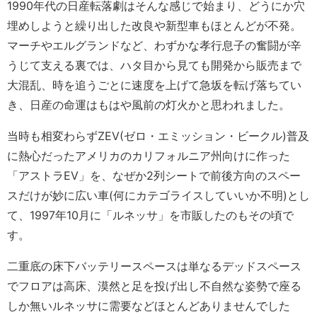
1990年代の日産転落劇はそんな感じで始まり、どうにか穴
埋めしようと繰り出した改良や新型車もほとんどが不発。
マーチやエルグランドなど、わずかな孝行息子の奮闘が辛
うじて支える裏では、ハタ目から見ても開発から販売まで
大混乱、時を追うごとに速度を上げて急坂を転げ落ちてい
き、日産の命運はもはや風前の灯火かと思われました。
当時も相変わらずZEV(ゼロ・エミッション・ビークル)普及
に熱心だったアメリカのカリフォルニア州向けに作った
「アストラEV」を、なぜか2列シートで前後方向のスペー
スだけが妙に広い車(何にカテゴライスしていいか不明)とし
て、1997年10月に「ルネッサ」を市販したのもその頃で
す。
二重底の床下バッテリースペースは単なるデッドスペース
でフロアは高床、漠然と足を投げ出し不自然な姿勢で座る
しか無いルネッサに需要などほとんどありませんでした