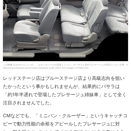
この画像ではわかりにくいが、「ルネッサベースの高床ミニバン」がバサラと初代ブレサージュの弱点だった / 出典：h
ttps://www.favcars.com/nissan-bassara-ju30-2001-03-images-211083.htm
レッドステージ店はブルーステージ店より高級志向を狙い
たかったという事かもしれませんが、結果的にバサラは
「約1年半遅れで登場したプレサージュ姉妹車」として全く
注目されませんでした。
CMなどでも、「ミニバン・クルーザー」というキャッチコ
ピーで動力性能の余裕をアピールしたプレサージュに対