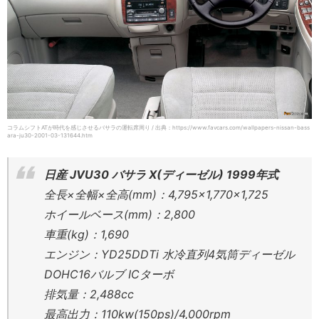
コラムシフトATが時代を感じさせるバサラの運転席周り / 出典：https://www.favcars.com/wallpapers-nissan-bass
ara-ju30-2001-03-131644.htm
日産 JVU30 バサラ X(ディーゼル) 1999年式
全長×全幅×全高(mm)：4,795×1,770×1,725
ホイールベース(mm)：2,800
車重(kg)：1,690
エンジン：YD25DDTi 水冷直列4気筒ディーゼル
DOHC16バルブ ICターボ
排気量：2,488cc
最高出力：110kw(150ps)/4,000rpm