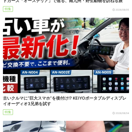
トカーズ「オーステリア」で巡る、南九州・野生動物を訪ねる旅
特集
2026/08/05
古いクルマに“巨大スマホ”を後付け!? KEIYOポータブルディスプレ
イオーディオ3兄弟を試す
特集
2026/08/04