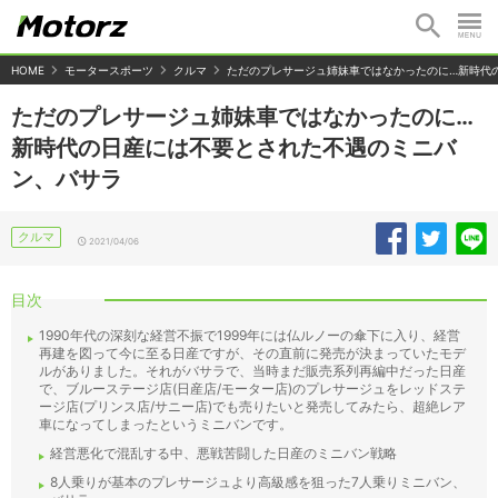
HOME
モータースポーツ
クルマ
ただのプレサージュ姉妹車ではなかったのに…新時代
ただのプレサージュ姉妹車ではなかったのに…
新時代の日産には不要とされた不遇のミニバ
ン、バサラ
クルマ
2021/04/06
目次
1990年代の深刻な経営不振で1999年には仏ルノーの傘下に入り、経営
再建を図って今に至る日産ですが、その直前に発売が決まっていたモデ
ルがありました。それがバサラで、当時まだ販売系列再編中だった日産
で、ブルーステージ店(日産店/モーター店)のプレサージュをレッドステ
ージ店(プリンス店/サニー店)でも売りたいと発売してみたら、超絶レア
車になってしまったというミニバンです。
経営悪化で混乱する中、悪戦苦闘した日産のミニバン戦略
8人乗りが基本のプレサージュより高級感を狙った7人乗りミニバン、