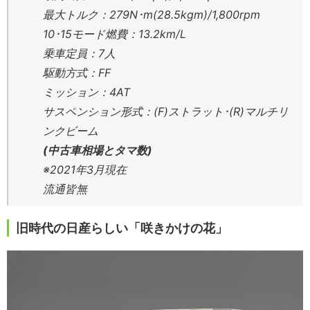
最大トルク：279N･m(28.5kgm)/1,800rpm
10･15モード燃費：13.2km/L
乗車定員：7人
駆動方式：FF
ミッション：4AT
サスペンション形式：(F)ストラット･(R)マルチリ
ンクビーム
(中古車相場とタマ数)
※2021年3月現在
流通皆無
旧時代の日産らしい「咲きかけの花」