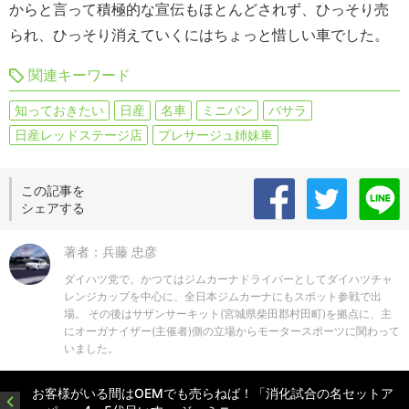
からと言って積極的な宣伝もほとんどされず、ひっそり売
られ、ひっそり消えていくにはちょっと惜しい車でした。
関連キーワード
知っておきたい
日産
名車
ミニバン
バサラ
日産レッドステージ店
プレサージュ姉妹車
この記事を
シェアする
著者：兵藤 忠彦
ダイハツ党で、かつてはジムカーナドライバーとしてダイハツチャ
レンジカップを中心に、全日本ジムカーナにもスポット参戦で出
場。 その後はサザンサーキット(宮城県柴田郡村田町)を拠点に、主
にオーガナイザー(主催者)側の立場からモータースポーツに関わって
いました。
お客様がいる間はOEMでも売らねば！「消化試合の名セットア