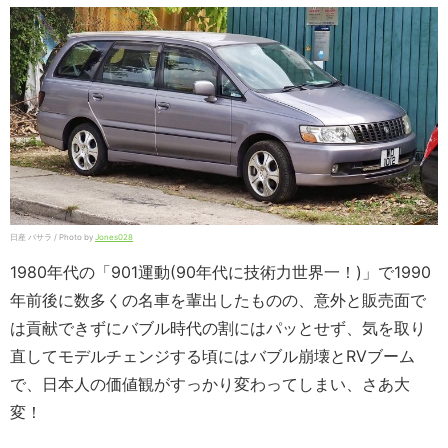
日産 バサラ / Photo by
Jones028
1980年代の「901運動(90年代に技術力世界一！)」で1990
年前後に数多くの名車を輩出したものの、意外と販売面で
は貢献できずにバブル時代の割にはパッとせず、気を取り
直してモデルチェンジする頃にはバブル崩壊とRVブーム
で、日本人の価値観がすっかり変わってしまい、さあ大
変！