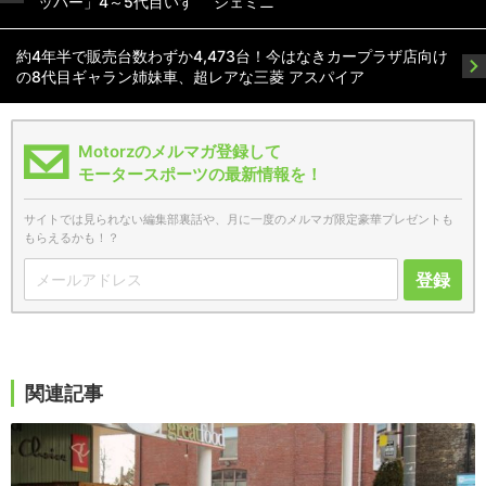
ッパー」4～5代目いすゞ ジェミニ
約4年半で販売台数わずか4,473台！今はなきカープラザ店向け
の8代目ギャラン姉妹車、超レアな三菱 アスパイア
Motorzのメルマガ登録して
モータースポーツの最新情報を！
サイトでは見られない編集部裏話や、月に一度のメルマガ限定豪華プレゼントも
もらえるかも！？
登録
関連記事