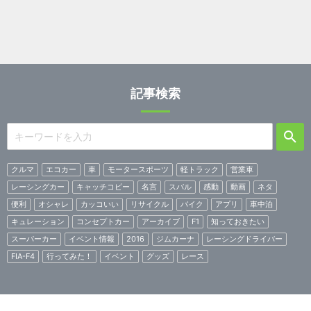
記事検索
クルマ
エコカー
車
モータースポーツ
軽トラック
営業車
レーシングカー
キャッチコピー
名言
スバル
感動
動画
ネタ
便利
オシャレ
カッコいい
リサイクル
バイク
アプリ
車中泊
キュレーション
コンセプトカー
アーカイブ
F1
知っておきたい
スーパーカー
イベント情報
2016
ジムカーナ
レーシングドライバー
FIA-F4
行ってみた！
イベント
グッズ
レース