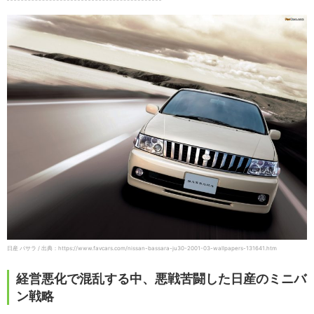
日産 バサラ / 出典：https://www.favcars.com/nissan-bassara-ju30-2001-03-wallpapers-131641.htm
経営悪化で混乱する中、悪戦苦闘した日産のミニバ
ン戦略