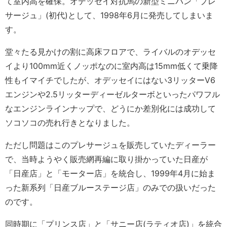
て室内高を確保。オデッセイ対抗馬の新型ミニバン「プレ
サージュ」(初代)として、1998年6月に発売してしまいま
す。
堂々たる見かけの割に高床フロアで、ライバルのオデッセ
イより100mm近くノッポなのに室内高は15mm低くて乗降
性もイマイチでしたが、オデッセイにはない3リッターV6
エンジンや2.5リッターディーゼルターボといったパワフル
なエンジンラインナップで、どうにか差別化には成功して
ソコソコの売れ行きとなりました。
ただし問題はこのプレサージュを販売していたディーラー
で、当時ようやく販売網再編に取り掛かっていた日産が
「日産店」と「モーター店」を統合し、1999年4月に始ま
った新系列「日産ブルーステージ店」のみでの扱いだった
のです。
同時期に「プリンス店」と「サニー店(ラティオ店)」を統合