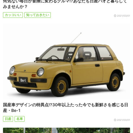
何気ない毎日が冒険に変わるクルマ!?あなたも日産パオと暮らして
みませんか？
カッコいい
知っておきたい
2021/03/01
国産車デザインの特異点!?30年以上たった今でも新鮮さを感じる日
産・Be-1
日産
名車
2021/03/01