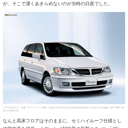
が、そこで潔くあきらめないのが当時の日産でした。
バサラの元ネタ、日産 プレサージュ / 出典：https://www.favcars.com/wallpapers-nissan-presage-u30-1998-20
03-27838.htm
なんと高床フロアはそのままに、セミハイルーフ仕様とし