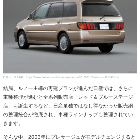
日産 バサラ / 出典：https://www.favcars.com/nissan-bassara-ju30-2001-03-photos-131643.htm
結局、ルノー主導の再建プランが進んだ日産では、さらに
車種整理が進むと全系列販売店「レッド＆ブルーステージ
店」も誕生するなど、日産単独ではなし得なかった販売網
の整理統合が徹底され、車種ラインナップも整理されてい
きます。
そんな中、2003年にプレサージュがモデルチェンジすると