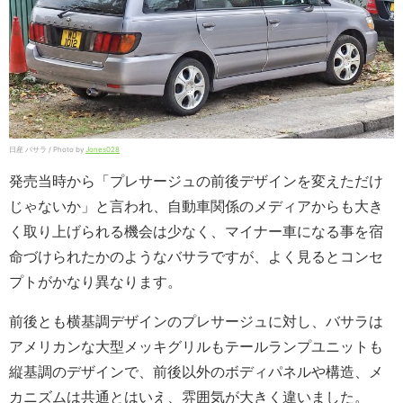
日産 バサラ / Photo by
Jones028
発売当時から「プレサージュの前後デザインを変えただけ
じゃないか」と言われ、自動車関係のメディアからも大き
く取り上げられる機会は少なく、マイナー車になる事を宿
命づけられたかのようなバサラですが、よく見るとコンセ
プトがかなり異なります。
前後とも横基調デザインのプレサージュに対し、バサラは
アメリカンな大型メッキグリルもテールランプユニットも
縦基調のデザインで、前後以外のボディパネルや構造、メ
カニズムは共通とはいえ、雰囲気が大きく違いました。