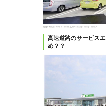
出典:https://www.e-nexco.co.jp/csr/2020special/special02/
高速道路のサービスエ
め？？