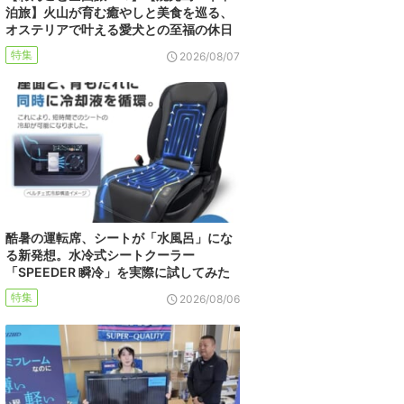
泊旅】火山が育む癒やしと美食を巡る、
オステリアで叶える愛犬との至福の休日
特集
2026/08/07
酷暑の運転席、シートが「水風呂」にな
る新発想。水冷式シートクーラー
「SPEEDER 瞬冷」を実際に試してみた
特集
2026/08/06