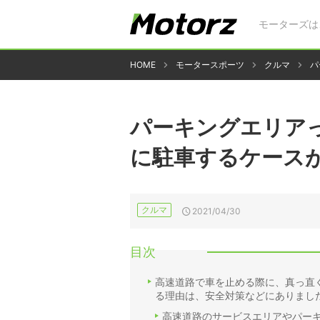
モーターズは
HOME
モータースポーツ
クルマ
パ
パーキングエリア
に駐車するケース
クルマ
2021/04/30
目次
高速道路で車を止める際に、真っ直
る理由は、安全対策などにありまし
高速道路のサービスエリアやパー