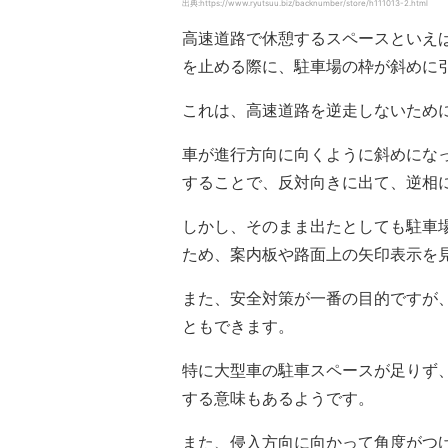
出典:https://www.ryutsuu.biz/backnumber/store/h111013-2.html
高速道路で休憩するスペースといえ
を止める際に、駐車場の枠が斜めに
これは、高速道路を逆走しないため
車が進行方向に向くように斜めにな
することで、反対向きに出て、逆相
しかし、そのまま出たとしても駐車
ため、案内板や路面上の矢印表示を
また、安全対策が一番の目的ですが
ともできます。
特に大型車の駐車スペースが足りず
する意味もあるようです。
また、侵入方向に向かって角度がつ