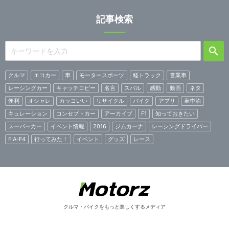
記事検索
クルマ
エコカー
車
モータースポーツ
軽トラック
営業車
レーシングカー
キャッチコピー
名言
スバル
感動
動画
ネタ
便利
オシャレ
カッコいい
リサイクル
バイク
アプリ
車中泊
キュレーション
コンセプトカー
アーカイブ
F1
知っておきたい
スーパーカー
イベント情報
2016
ジムカーナ
レーシングドライバー
FIA-F4
行ってみた！
イベント
グッズ
レース
クルマ・バイクをもっと楽しくするメディア