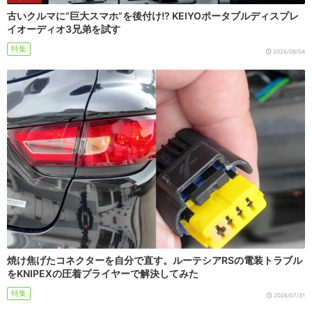
古いクルマに“巨大スマホ”を後付け!? KEIYOポータブルディスプレ
イオーディオ3兄弟を試す
特集
2026/08/04
焼け焦げたコネクターを自分で直す。ルーテシアRSの電装トラブル
をKNIPEXの圧着プライヤーで解決してみた
特集
2026/07/31