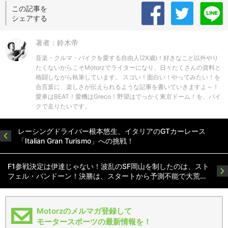
この記事を
シェアする
著者：鈴木帝
音楽・クルマ・バイクを愛する自由人(2X歳)！好きなこと以外やり
たくないからこそMotorzでライターになり、日々たくさんの資料と
格闘しながら執筆しています。 スゴい！面白い！やってみたい！を
合言葉に、楽しさが伝えられるような記事を書いていきますよ～！
愛車はBEAT！愛機はGreco！野望はでっかく東京ドーム！を、バイ
クで走りたいです。
レーシングドライバー根本悠生、イタリアのGTカーレース
「Italian Gran Turismo」への挑戦！
F1参戦決定は伊達じゃない！波乱のSF岡山を制したのは、スト
フェル・バンドーン！決勝は、スタートから予測不能で大荒…
Motorzのメルマガ登録して
モータースポーツの最新情報を！