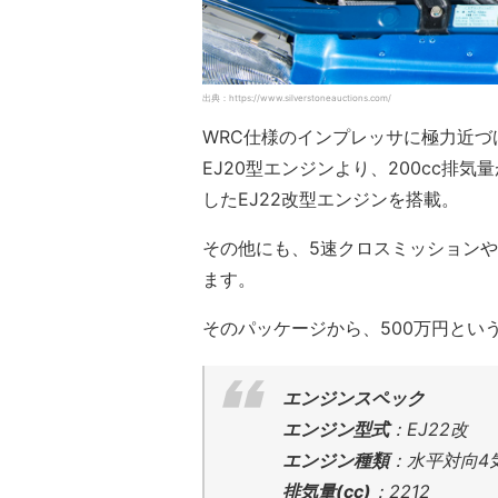
出典：https://www.silverstoneauctions.com/
WRC仕様のインプレッサに極力近
EJ20型エンジンより、200cc排
したEJ22改型エンジンを搭載。
その他にも、5速クロスミッション
ます。
そのパッケージから、500万円とい
エンジンスペック
エンジン型式
：EJ22改
エンジン種類
：水平対向4
排気量(cc)
：2212