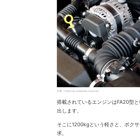
出典：https://ja.wikipedia.org/wiki/
搭載されているエンジンはFA20型と
出します。
そこに1200kgという軽さと、ボ
求。