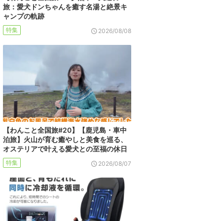
旅：愛犬ドンちゃんを癒す名湯と絶景キ
ャンプの軌跡
特集
2026/08/08
【わんこと全国旅#20】【鹿児島・車中
泊旅】火山が育む癒やしと美食を巡る、
オステリアで叶える愛犬との至福の休日
特集
2026/08/07