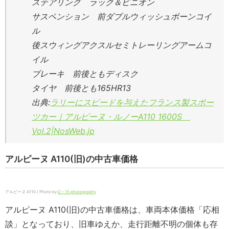
ステアリング ラック＆ピニオン
サスペンション 前ダブルウィッシュボーンコイ
ル
後スウィングアクスルセミトレーリングアームコ
イル
ブレーキ 前後ともディスク
タイヤ 前後とも165HR13
出典:
ラリーにスピードを与えたフランス製スポー
ツカー｜アルピーヌ・ルノーA110 1600S
Vol.2|NosWeb.jp
アルピーヌ A110(旧)の中古車価格
アルピーヌ A110 / Photo by
D – 15 photography
アルピーヌ A110(旧)の中古車価格は、車両本体価格「応相
談」となっており、旧車ゆえか、走行距離不明の個体も存