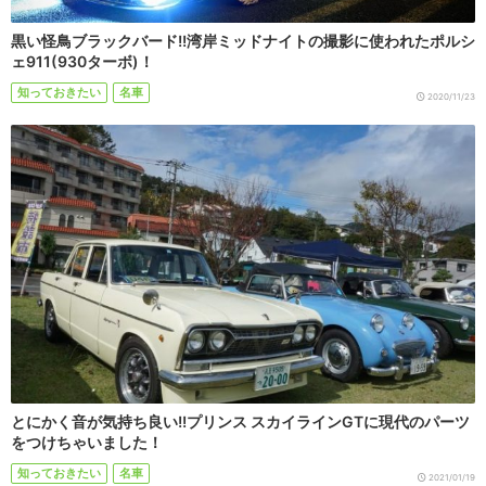
黒い怪鳥ブラックバード!!湾岸ミッドナイトの撮影に使われたポルシ
ェ911(930ターボ)！
知っておきたい
名車
2020/11/23
とにかく音が気持ち良い!!プリンス スカイラインGTに現代のパーツ
をつけちゃいました！
知っておきたい
名車
2021/01/19