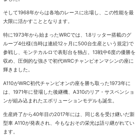
そして1968年からは各地のレースに出場し、この性能を最
大限に活かすこととなります。
特に1973年から始まったWRCでは、1.8リッター搭載のグ
ループ4仕様(当時は連続12ヶ月に500台生産という規定)で
参戦し、モンテカルロで表彰台を独占。13戦中6度の優勝を
収め、圧倒的な強さで初代WRCチャンピオンマシンの座に
輝きました。
A110がWRC初代チャンピオンの座を勝ち取った1973年に
は、1971年に登場した後継機、A310のリア・サスペンショ
ンが組み込まれたエボリューションモデルも誕生。
生産終了から40年目の2017年には、同じ名を受け継いだ新
型車 A110が発表され、今もなおその栄光は語り継がれてい
ます。