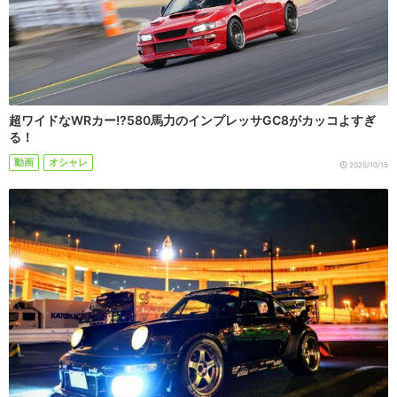
超ワイドなWRカー!?580馬力のインプレッサGC8がカッコよすぎ
る！
動画
オシャレ
2020/10/15