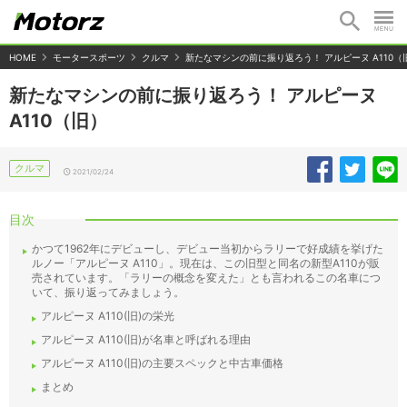
HOME
モータースポーツ
クルマ
新たなマシンの前に振り返ろう！ アルピーヌ A110（
新たなマシンの前に振り返ろう！ アルピーヌ
A110（旧）
クルマ
2021/02/24
目次
かつて1962年にデビューし、デビュー当初からラリーで好成績を挙げた
ルノー「アルピーヌ A110」。現在は、この旧型と同名の新型A110が販
売されています。「ラリーの概念を変えた」とも言われるこの名車につ
いて、振り返ってみましょう。
アルピーヌ A110(旧)の栄光
アルピーヌ A110(旧)が名車と呼ばれる理由
アルピーヌ A110(旧)の主要スペックと中古車価格
まとめ