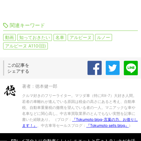
関連キーワード
動画
知っておきたい
名車
アルピーヌ
ルノー
アルピーヌ A110(旧)
この記事を
シェアする
著者：徳本健一郎
クルマ好きのフリーライター。マツダ車（特にRX-7）大好き人間。
若者の車離れが進んでいる原因は税金の高さにあると考え、自動車
税、自動車重量税の撤廃を望んでいる者の一人。マニアックな車や
名車などに関心高し。中古車買取業界のとんでもない実態を記事に
書いた経験あり。 （ブログ：
『Tokumoto blog-言葉の力、お借りし
ます！』
、中古車等セールスブログ：
『Tokumoto sells blog』
）
FRレイアウトに自動車らしいシルエットと広々トランクが大活