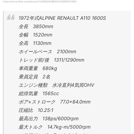
https://www.flickr.com/photos/123686285@N03/20690910369/
1972年式ALPINE RENAULT A110 1600S
全長 3850mm
全幅 1520mm
全高 1130mm
ホイールベース 2100mm
トレッド前/後 1311/1290mm
車両重量 680kg
乗員定員 2名
エンジン種類 水冷直列4気筒OHV
総排気量 1565cc
ボア×ストローク 77.0×84.0mm
圧縮比 10.25:1
最高出力 138ps/6000rpm
最大トルク 14.7kg-m/5000rpm