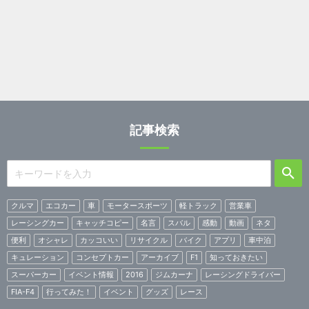
記事検索
クルマ
エコカー
車
モータースポーツ
軽トラック
営業車
レーシングカー
キャッチコピー
名言
スバル
感動
動画
ネタ
便利
オシャレ
カッコいい
リサイクル
バイク
アプリ
車中泊
キュレーション
コンセプトカー
アーカイブ
F1
知っておきたい
スーパーカー
イベント情報
2016
ジムカーナ
レーシングドライバー
FIA-F4
行ってみた！
イベント
グッズ
レース