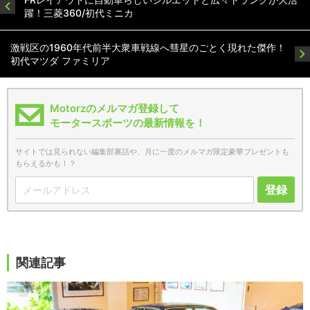
躍！三菱360/初代ミニカ
激戦区の1960年代前半大衆車戦線へ彗星のごとく現れた傑作！
初代マツダ ファミリア
Motorzのメルマガ登録して
モータースポーツの最新情報を！
サイトでは見られない編集部裏話や、月に一度のメルマガ限定豪華プレゼントも
もらえるかも！？
登録
関連記事