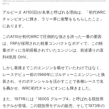
出典:https://ja.wikipedia.org/wiki/%E3%82%A2%E3%83%AB%E3%83%94%E3%83%BC%E3%83%8C%E3%83%
BBA110
アルピーヌ A110(旧)が名車と呼ばれる理由は、「初代WRC
チャンピオンに輝き、ラリー界に衝撃をもちらしたこと」
にあります。
このA110が初代WRCで圧倒的な強さを誇った一番の要因
は、FRPが採用された軽量コンパクトなボディで、この軽
量ボディに当初搭載されていたエンジンは、前述通りの直
列4気筒 OHV。
しかし最後までこのエンジンを載せていたわけではなく、
レースデビュー前の1966年にゴルディーニエンジンへと換
装され、そのポテンシャルを活かすことで各種レースで名
を轟かせ、WRC初代チャンピオンにも輝きました。
また、1971年には「1600S グループ4」と呼ばれる競技用
モデルが登場。この競技用モデルの販売、そして1973年の