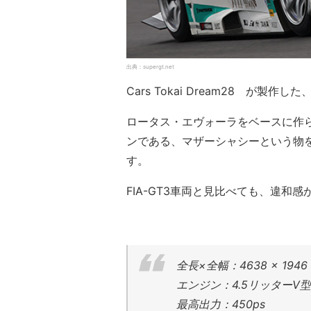
出典：supergt.net
Cars Tokai Dream28 が
ロータス・エヴォーラをベースに作
ンである、マザーシャシーという物
す。
FIA-GT3車両と見比べても、違和
全長×全幅：4638 × 1946
エンジン：4.5リッターV
最高出力：450ps