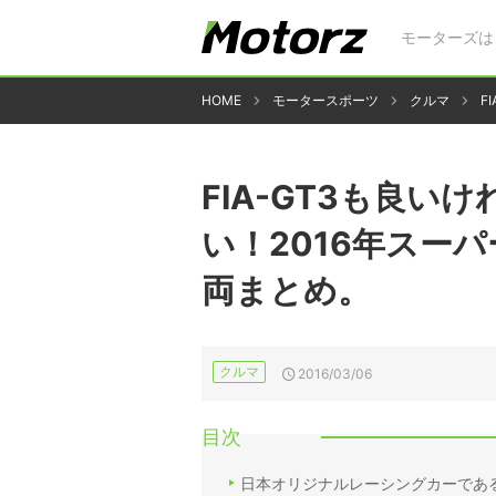
モーターズは
HOME
モータースポーツ
クルマ
F
FIA-GT3も良い
い！2016年スーパ
両まとめ。
クルマ
2016/03/06
目次
日本オリジナルレーシングカーである