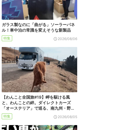
ガラス製なのに「曲がる」ソーラーパネ
ル！車中泊の常識を変えそうな新製品
特集
2026/08/06
【わんこと全国旅#19】岬を駆ける風
と、わんことの絆。ダイレクトカーズ
「オーステリア」で巡る、南九州・野…
特集
2026/08/05