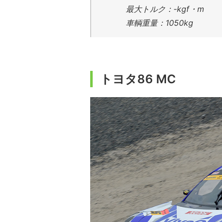
最大トルク：-kgf・m
車輌重量：1050kg
トヨタ86 MC