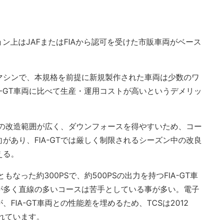
ション上はJAFまたはFIAから認可を受けた市販車両がベース
マシンで、本規格を前提に新規製作された車両は少数のワ
A-GT車両に比べて生産・運用コストが高いというデメリッ
ディの改造範囲が広く、ダウンフォースを得やすいため、コー
があり、FIA-GTでは厳しく制限されるシーズン中の改良
える。
もなった約300PSで、約500PSの出力を持つFIA-GT車
が多く直線の多いコースは苦手としている事が多い。電子
FIA-GT車両との性能差を埋めるため、TCSは2012
られています。