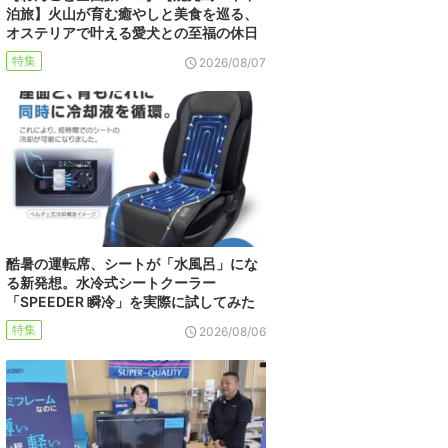
泊旅】火山が育む癒やしと美食を巡る、
オステリアで叶える愛犬との至福の休日
特集
2026/08/07
酷暑の運転席、シートが「水風呂」にな
る新発想。水冷式シートクーラー
「SPEEDER 瞬冷」を実際に試してみた
特集
2026/08/06