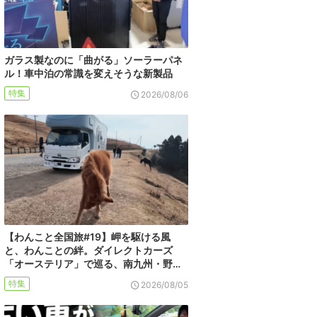
ガラス製なのに「曲がる」ソーラーパネ
ル！車中泊の常識を変えそうな新製品
特集
2026/08/06
【わんこと全国旅#19】岬を駆ける風
と、わんことの絆。ダイレクトカーズ
「オーステリア」で巡る、南九州・野…
特集
2026/08/05