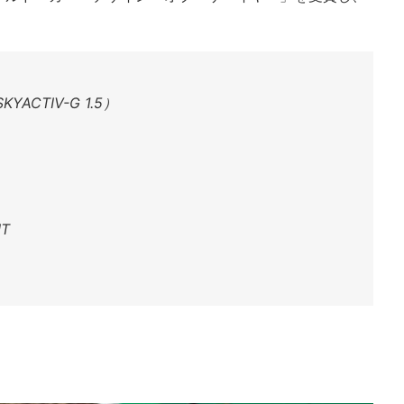
YACTIV-G 1.5）
T