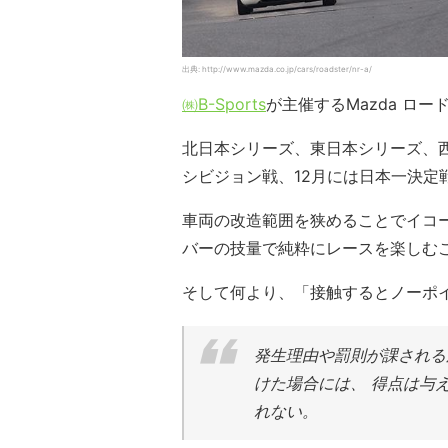
出典: http://www.mazda.co.jp/cars/roadster/nr-a/
㈱B-Sports
が主催するMazda ロ
北日本シリーズ、東日本シリーズ、
シビジョン戦、12月には日本一決定
車両の改造範囲を狭めることでイコ
バーの技量で純粋にレースを楽しむ
そして何より、「接触するとノーポ
発生理由や罰則が課される
けた場合には、 得点は与
れない。