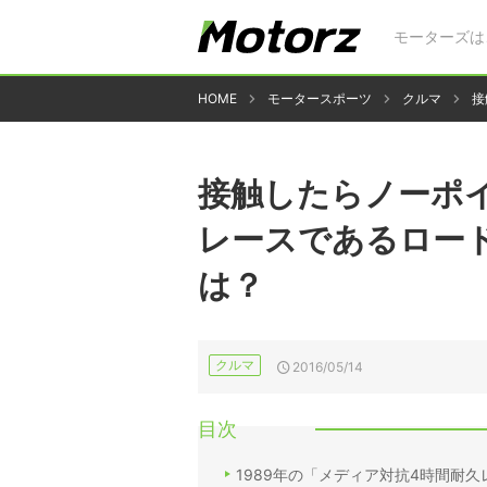
モーターズは
HOME
モータースポーツ
クルマ
接
接触したらノーポ
レースであるロー
は？
クルマ
2016/05/14
目次
1989年の「メディア対抗4時間耐