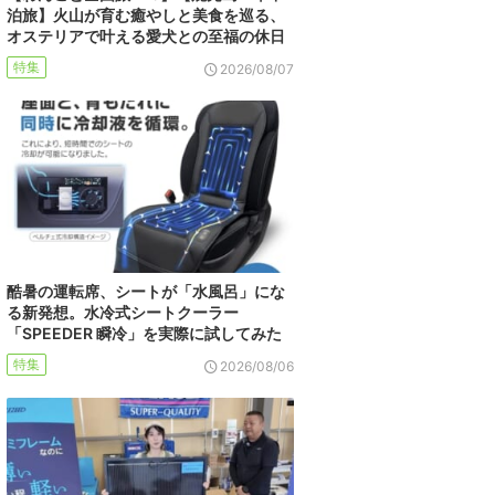
泊旅】火山が育む癒やしと美食を巡る、
オステリアで叶える愛犬との至福の休日
特集
2026/08/07
酷暑の運転席、シートが「水風呂」にな
る新発想。水冷式シートクーラー
「SPEEDER 瞬冷」を実際に試してみた
特集
2026/08/06