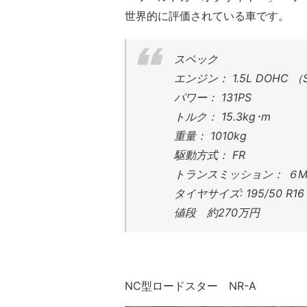
世界的に評価されている車です。
スペック
エンジン： 1.5L DOHC （SK
パワー： 131PS
トルク： 15.3kg･m
重量： 1010kg
駆動方式： FR
トランスミッション： ６M
タイヤサイズ:
195/50 R16
値段 約270万円
NC型ロードスター NR-A