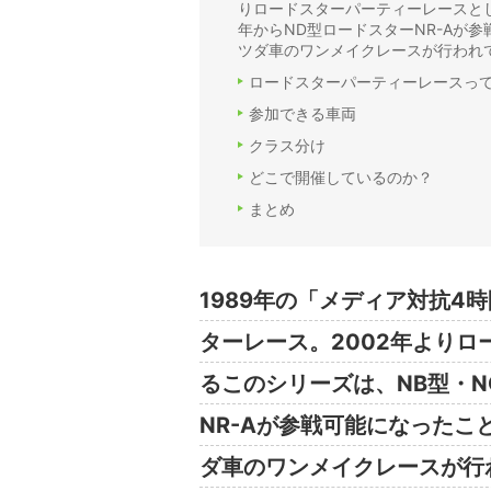
りロードスターパーティーレースと
年からND型ロードスターNR-Aが
ツダ車のワンメイクレースが行われ
ロードスターパーティーレースっ
参加できる車両
クラス分け
どこで開催しているのか？
まとめ
1989
年の「メディア対抗
4
時
ターレース。
2002
年よりロ
るこのシリーズは、
NB
型・
N
NR-A
が参戦可能になったこ
ダ車のワンメイクレースが行