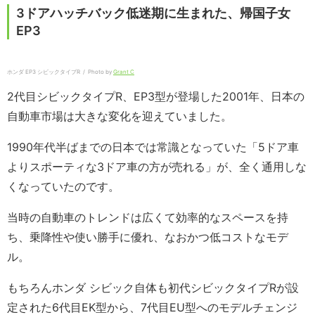
3ドアハッチバック低迷期に生まれた、帰国子女
EP3
ホンダ EP3 シビックタイプR / Photo by
Grant C
2代目シビックタイプR、EP3型が登場した2001年、日本の
自動車市場は大きな変化を迎えていました。
1990年代半ばまでの日本では常識となっていた「5ドア車
よりスポーティな3ドア車の方が売れる」が、全く通用しな
くなっていたのです。
当時の自動車のトレンドは広くて効率的なスペースを持
ち、乗降性や使い勝手に優れ、なおかつ低コストなモデ
ル。
もちろんホンダ シビック自体も初代シビックタイプRが設
定された6代目EK型から、7代目EU型へのモデルチェンジ