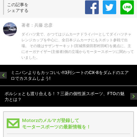
この記事を
シェアする
著者：兵藤 忠彦
ダイハツ党で、かつてはジムカーナドライバーとしてダイハツチャ
レンジカップを中心に、全日本ジムカーナにもスポット参戦で出
場。 その後はサザンサーキット(宮城県柴田郡村田町)を拠点に、主
にオーガナイザー(主催者)側の立場からモータースポーツに関わって
いました。
ミニバンよりもカッコいい!!3列シートのCX-8をダムドのエア
ロでカスタムしよう!
ポルシェとも渡り合える！？三菱の個性派スポーツ、FTOの魅
力とは？
Motorzのメルマガ登録して
モータースポーツの最新情報を！