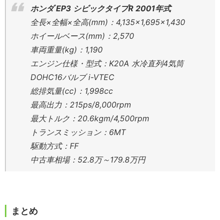
ホンダ EP3 シビックタイプR 2001年式
全長×全幅×全高(mm)：4,135×1,695×1,430
ホイールベース(mm)：2,570
車両重量(kg)：1,190
エンジン仕様・型式：K20A 水冷直列4気筒
DOHC16バルブ i-VTEC
総排気量(cc)：1,998cc
最高出力：215ps/8,000rpm
最大トルク：20.6kgm/4,500rpm
トランスミッション：6MT
駆動方式：FF
中古車相場：52.8万～179.8万円
まとめ