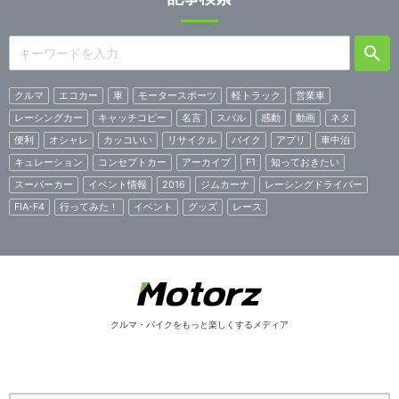
クルマ
エコカー
車
モータースポーツ
軽トラック
営業車
レーシングカー
キャッチコピー
名言
スバル
感動
動画
ネタ
便利
オシャレ
カッコいい
リサイクル
バイク
アプリ
車中泊
キュレーション
コンセプトカー
アーカイブ
F1
知っておきたい
スーパーカー
イベント情報
2016
ジムカーナ
レーシングドライバー
FIA-F4
行ってみた！
イベント
グッズ
レース
クルマ・バイクをもっと楽しくするメディア