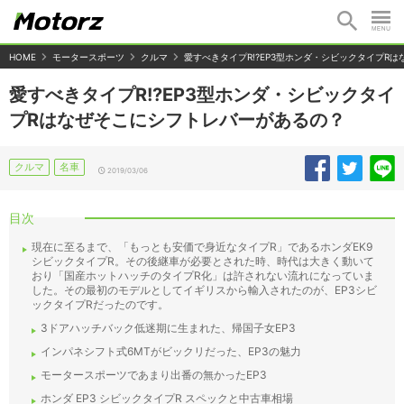
HOME
モータースポーツ
クルマ
愛すべきタイプR!?EP3型ホンダ・シビックタイプR
愛すべきタイプR!?EP3型ホンダ・シビックタイ
プRはなぜそこにシフトレバーがあるの？
クルマ
名車
2019/03/06
目次
現在に至るまで、「もっとも安価で身近なタイプR」であるホンダEK9
シビックタイプR。その後継車が必要とされた時、時代は大きく動いて
おり「国産ホットハッチのタイプR化」は許されない流れになっていま
した。その最初のモデルとしてイギリスから輸入されたのが、EP3シビ
ックタイプRだったのです。
3ドアハッチバック低迷期に生まれた、帰国子女EP3
インパネシフト式6MTがビックリだった、EP3の魅力
モータースポーツであまり出番の無かったEP3
ホンダ EP3 シビックタイプR スペックと中古車相場