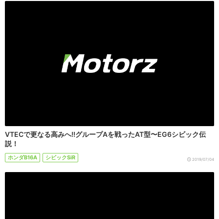
VTECで更なる高みへ!!グループAを戦ったAT型〜EG6シビック伝
説！
ホンダB16A
シビックSiR
2019/07/04