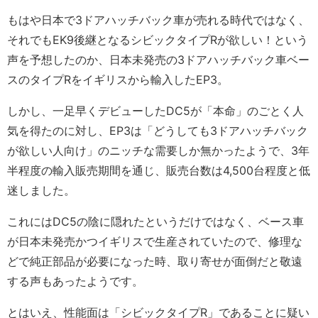
もはや日本で3ドアハッチバック車が売れる時代ではなく、
それでもEK9後継となるシビックタイプRが欲しい！という
声を予想したのか、日本未発売の3ドアハッチバック車ベー
スのタイプRをイギリスから輸入したEP3。
しかし、一足早くデビューしたDC5が「本命」のごとく人
気を得たのに対し、EP3は「どうしても3ドアハッチバック
が欲しい人向け」のニッチな需要しか無かったようで、3年
半程度の輸入販売期間を通じ、販売台数は4,500台程度と低
迷しました。
これにはDC5の陰に隠れたというだけではなく、ベース車
が日本未発売かつイギリスで生産されていたので、修理な
どで純正部品が必要になった時、取り寄せが面倒だと敬遠
する声もあったようです。
とはいえ、性能面は「シビックタイプR」であることに疑い