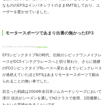
なもののEP3はインパネシフトのまま6MT化しており、ユ
ーザーを驚かせていました。
モータースポーツであまり出番の無かったEP3
ホンダ EP3 シビックタイプR / Photo by
Adam Court
EP3シビックタイプRの時代、伝統のシビックワンメイクレ
ースがDC5インテグラレースへと切り替わり、さらに後継
のFD2シビックタイプRレースへ変わるまでシビックレース
が途絶えていたほどEP3はあまりモータースポーツで顧み
られることの無い車でした。
目立った戦績は2004年全日本ジムカーナシリーズにおいて
津川 信次がシーズンを通してN2クラスで使用、2回優勝し
たという実績があるくらいです。