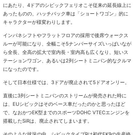
にあたり、4ドアのシビックフェリオこそ従来の延長線上に
あったものの、ハッチバック車は「ショートワゴン」的に
キャラクターが様変わりします。
インパネシフトやフラットフロアの採用で後席ウォークス
ルーが可能になり、全幅こそ5ナンバーサイズいっぱいなが
ら全長、全高の拡大で室内長・室内高も広くなり、短いス
テーションワゴン、あるいは2列シートミニバン的なクルマ
になったのです。
そして日本仕様では、3ドアが廃止されて5ドアオンリー。
直後に3列シートミニバンのストリームが発売された時に
は、EUシビックはそのベース車だったのかと思ったほど
で、なおかつEK型までのスポーツDOHC VTECエンジンを
搭載したSiRは、廃止されてしまいます。
そのような状況の中、シビックタイプRは初代EK9の生産終