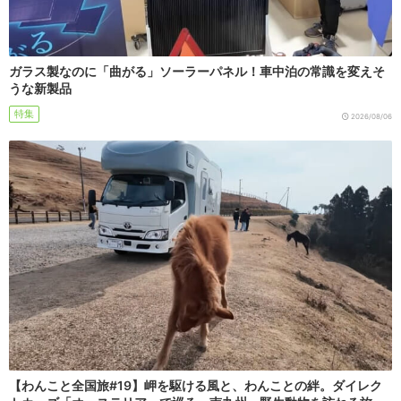
ガラス製なのに「曲がる」ソーラーパネル！車中泊の常識を変えそ
うな新製品
特集
2026/08/06
【わんこと全国旅#19】岬を駆ける風と、わんことの絆。ダイレク