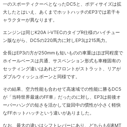
一のスポーティクーペとなったDC5と、ボディサイズは拡
大したとはいえ、あくまでホットハッチのEP3では若干キ
ャラクターが異なります。
エンジンは同じK20A i-VTECのタイプR仕様のハイチュー
ン版ながら、DC5の220馬力に対しEP3は215馬力。
全長はEP3の方が250mmも短いものの車重はほぼ同程度で
ホイールベースは共通、サスペンション形式も車種固有の
セッティング違いはあれどフロントがストラット、リアが
ダブルウィッシュボーンと同様です。
その結果、空力性能も合わせて高速域での性能に勝るDC5
が「当時世界最速のFF車」だったのに対し、EP3は前後オ
ーバーハングの短さを活かして旋回中の慣性が小さく軽快
なFFホットハッチという違いがありました。
なお、最大の違いはシフトレバーにあり、どちらも6速MT