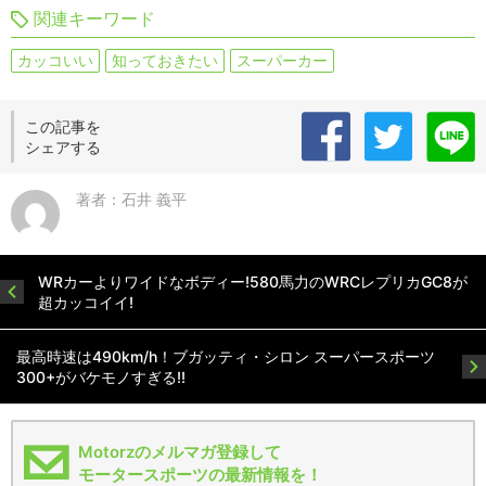
関連キーワード
カッコいい
知っておきたい
スーパーカー
この記事を
シェアする
著者：石井 義平
WRカーよりワイドなボディー!580馬力のWRCレプリカGC8が
超カッコイイ!
最高時速は490km/h！ブガッティ・シロン スーパースポーツ
300+がバケモノすぎる!!
Motorzのメルマガ登録して
モータースポーツの最新情報を！