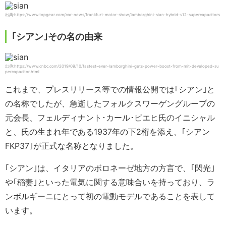
出典:https://www.topgear.com/car-news/frankfurt-motor-show/lamborghini-sian-hybrid-v12-supercapacitors
｢シアン｣その名の由来
出典:https://www.cnbc.com/2019/09/10/fastest-ever-lamborghini-gets-power-boost-from-mit-developed-su
percapacitor.html
これまで、プレスリリース等での情報公開では｢シアン｣と
の名称でしたが、急逝したフォルクスワーゲングループの
元会長、フェルディナント･カール･ピエヒ氏のイニシャル
と、氏の生まれ年である1937年の下2桁を添え、｢シアン
FKP37｣が正式な名称となりました。
｢シアン｣は、イタリアのボロネーゼ地方の方言で、｢閃光｣
や｢稲妻｣といった電気に関する意味合いを持っており、ラ
ンボルギーニにとって初の電動モデルであることを表して
います。