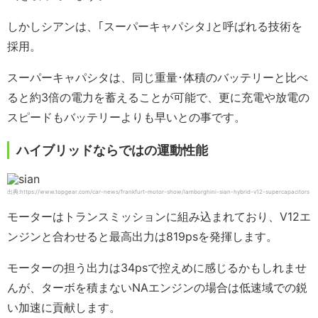
しかしシアンは、｢スーパーキャパシタ｣と呼ばれる技術を
採用。
スーパーキャパシタは、同じ重量･体積のバッテリーと比べ
ると約3倍の電力を蓄えることが可能で、更に充電や放電の
スピードもバッテリーよりも早いとの事です。
ハイブリッドならではの運動性能
出典:https://www.topgear.com/car-news/frankfurt-motor-show/lamborghini-sian-hybrid-v12-supercapacitors
モーターはトランスミッションに組み込まれており、V12エ
ンジンと合わせると最高出力は819psを発揮します。
モーターの担う出力は34psで控えめに感じるかもしれませ
んが、ターボを積まないNAエンジンの場合は低速域での鋭
い加速に貢献します。