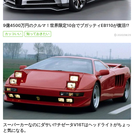
9億4500万円のクルマ！世界限定10台でブガッティEB110が復活!?
カッコいい
知っておきたい
2020/08/25
スーパーカーなのにダサい!?チゼータV16Tはヘッドライトがちょっ
と気になる。