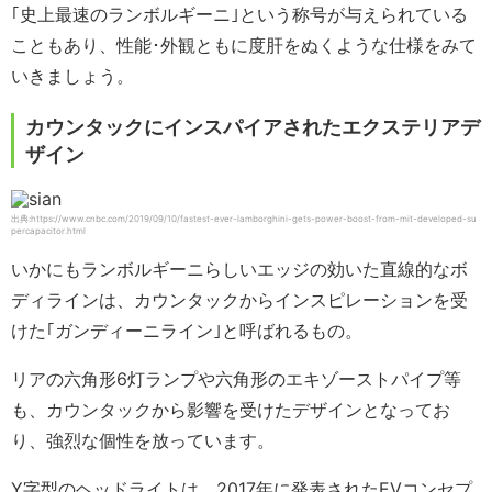
｢史上最速のランボルギーニ｣という称号が与えられている
こともあり、性能･外観ともに度肝をぬくような仕様をみて
いきましょう。
カウンタックにインスパイアされたエクステリアデ
ザイン
出典:https://www.cnbc.com/2019/09/10/fastest-ever-lamborghini-gets-power-boost-from-mit-developed-su
percapacitor.html
いかにもランボルギーニらしいエッジの効いた直線的なボ
ディラインは、カウンタックからインスピレーションを受
けた｢ガンディーニライン｣と呼ばれるもの。
リアの六角形6灯ランプや六角形のエキゾーストパイプ等
も、カウンタックから影響を受けたデザインとなってお
り、強烈な個性を放っています。
Y字型のヘッドライトは、2017年に発表されたEVコンセプ