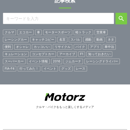
記事検索
クルマ
エコカー
車
モータースポーツ
軽トラック
営業車
レーシングカー
キャッチコピー
名言
スバル
感動
動画
ネタ
便利
オシャレ
カッコいい
リサイクル
バイク
アプリ
車中泊
キュレーション
コンセプトカー
アーカイブ
F1
知っておきたい
スーパーカー
イベント情報
2016
ジムカーナ
レーシングドライバー
FIA-F4
行ってみた！
イベント
グッズ
レース
クルマ・バイクをもっと楽しくするメディア