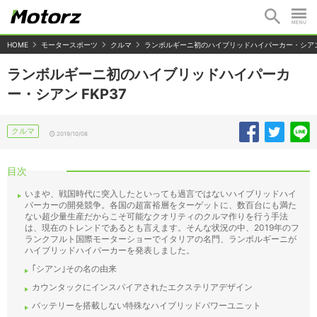
HOME
モータースポーツ
クルマ
ランボルギーニ初のハイブリッドハイパーカー・シアン 
ランボルギーニ初のハイブリッドハイパーカ
ー・シアン FKP37
クルマ
2019/10/08
目次
いまや、戦国時代に突入したといっても過言ではないハイブリッドハイ
パーカーの開発競争。各国の超富裕層をターゲットに、数百台にも満た
ない超少量生産だからこそ可能なクオリティのクルマ作りを行う手法
は、現在のトレンドであるとも言えます。そんな状況の中、2019年のフ
ランクフルト国際モーターショーでイタリアの名門、ランボルギーニが
ハイブリッドハイパーカーを発表しました。
｢シアン｣その名の由来
カウンタックにインスパイアされたエクステリアデザイン
バッテリーを搭載しない特殊なハイブリッドパワーユニット