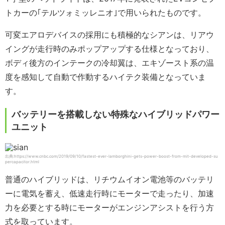
トカーの｢テルツォミッレニオ｣で用いられたものです。
可変エアロデバイスの採用にも積極的なシアンは、リアウ
イングが走行時のみポップアップする仕様となっており、
ボディ後方のインテークの冷却翼は、エキゾースト系の温
度を感知して自動で作動するハイテク装備となっていま
す。
バッテリーを搭載しない特殊なハイブリッドパワー
ユニット
出典:https://www.cnbc.com/2019/09/10/fastest-ever-lamborghini-gets-power-boost-from-mit-developed-su
percapacitor.html
普通のハイブリッドは、リチウムイオン電池等のバッテリ
ーに電気を蓄え、低速走行時にモーターで走ったり、加速
力を必要とする時にモーターがエンジンアシストを行う方
式を取っています。