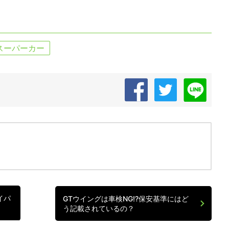
スーパーカー
イパ
GTウイングは車検NG!?保安基準にはど
う記載されているの？