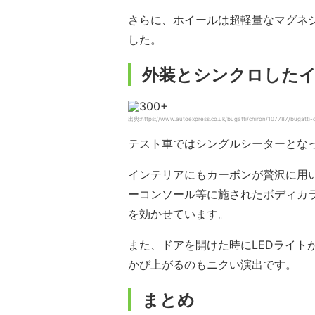
さらに、ホイールは超軽量なマグネ
した。
外装とシンクロした
出典:https://www.autoexpress.co.uk/bugatti/chiron/107787/bugatti-
テスト車ではシングルシーターとな
インテリアにもカーボンが贅沢に用
ーコンソール等に施されたボディカ
を効かせています。
また、ドアを開けた時にLEDライトが地面
かび上がるのもニクい演出です。
まとめ