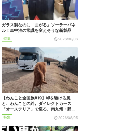
ガラス製なのに「曲がる」ソーラーパネ
ル！車中泊の常識を変えそうな新製品
特集
2026/08/06
【わんこと全国旅#19】岬を駆ける風
と、わんことの絆。ダイレクトカーズ
「オーステリア」で巡る、南九州・野…
特集
2026/08/05