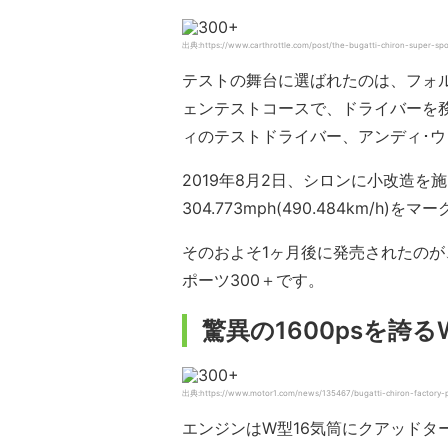
出典:https://www.carthrottle.com/post/the-bugatti-chiron-super-sp
テストの舞台に選ばれたのは、フォ
ェンテストコースで、ドライバーを務
ィのテストドライバー、アンディ･
2019年8月2日、シロンに小改造
304.773mph(490.484km/h)を
そのおよそ1ヶ月後に発売されたのが
ポーツ300＋です。
驚異の1600psを誇
出典:https://www.motor1.com/news/135467/bugatti-chiron-factory-p
エンジンはW型16気筒にクアッドタ