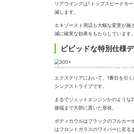
リアウイングは｢トップスピードモー
減します。
エキゾースト周辺も大幅な変更が施
減に確実な効果をもたらしています
ビビッドな特別仕様
出典:https://www.motor1.com/news/369543/chiron-super-sport-300
エクステリアにおいて、1番目を引く
シングストライプです。
まるでジェットエンジンかのような
後端まで大胆に貫いた形状。
ボディカウルはブラックのフルカー
はフロントガラスのワイパーに至る