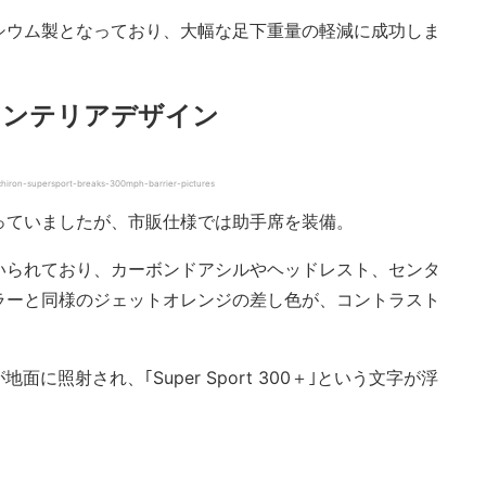
シウム製となっており、大幅な足下重量の軽減に成功しま
インテリアデザイン
chiron-supersport-breaks-300mph-barrier-pictures
っていましたが、市販仕様では助手席を装備。
いられており、カーボンドアシルやヘッドレスト、センタ
ラーと同様のジェットオレンジの差し色が、コントラスト
に照射され、｢Super Sport 300＋｣という文字が浮