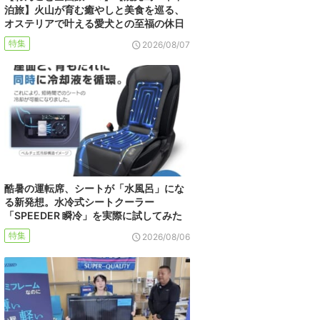
泊旅】火山が育む癒やしと美食を巡る、
オステリアで叶える愛犬との至福の休日
特集
2026/08/07
酷暑の運転席、シートが「水風呂」にな
る新発想。水冷式シートクーラー
「SPEEDER 瞬冷」を実際に試してみた
特集
2026/08/06