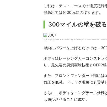
これは、テストコースでの速度記録
最高出力は1600psにのぼります。
300マイルの壁を破
出典:https://www.autocar.co.uk/car-news/motor-shows-frankfurt-mo
単純にパワーを上げるだけでは、30
ボディはレーシングカーコンストラ
り、最先端の風洞実験技術とCFRP
また、フロントフェンダー上部には
負圧を低減。ドラッグ現象にも貢献
さらに、ボディをロングテール仕様
も減少させることに成功。