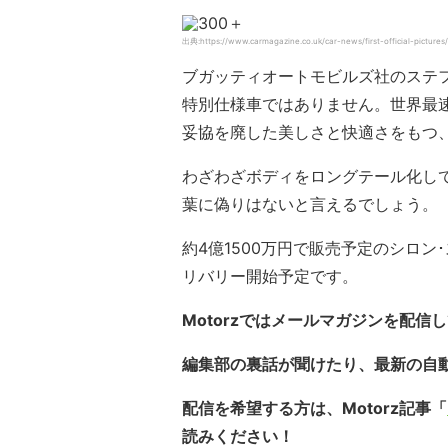
出典:https://www.carmagazine.co.uk/car-news/first-official-pictures
ブガッティオートモビルズ社のステフ
特別仕様車ではありません。世界最
妥協を廃した美しさと快適さをもつ
わざわざボディをロングテール化し
葉に偽りはないと言えるでしょう。
約4億1500万円で販売予定のシロン･
リバリー開始予定です。
Motorzではメールマガジンを配信
編集部の裏話が聞けたり、最新の自
配信を希望する方は、Motorz記事「
読みください！