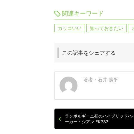
関連キーワード
カッコいい
知っておきたい
この記事を
シェアする
著者：石井 義平
ランボルギーニ初のハイブリッドハ
ーカー・シアン FKP37