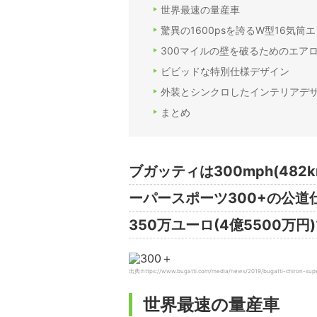
世界最速の量産車
驚異の1600psを誇るW型16気筒
300マイルの壁を破るためのエア
ビビッドな特別仕様デザイン
外装とシンクロしたインテリアデ
まとめ
ブガッティは300mph(48
ーパースポーツ300+の公
350万ユーロ(4億5500万
出典:https://www.bugatti.com/media/news/2019/bugatti-chiron-sup
世界最速の量産車