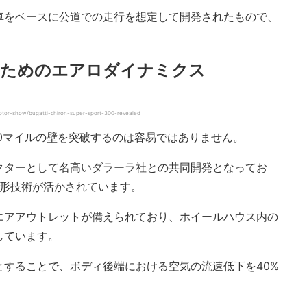
車をベースに公道での走行を想定して開発されたもので、
るためのエアロダイナミクス
tor-show/bugatti-chiron-super-sport-300-revealed
0マイルの壁を突破するのは容易ではありません。
クターとして名高いダラーラ社との共同開発となってお
整形技術が活かされています。
エアアウトレットが備えられており、ホイールハウス内の
しています。
とすることで、ボディ後端における空気の流速低下を40%