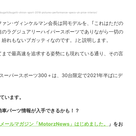
/bugatti/bugatti-chiron-sport-2018-pictures-performance-specs-uk-price-interior/
ァン･ヴィンケルマン会長は同モデルを、｢これはただの
速のラグジュアリーハイパースポーツでありながら一切の
、紛れもないブガッティなのです。｣と説明します。
てまで最高速を追求する姿勢にも現れている通り、その言
スーパースポーツ300＋は、30台限定で2021年半ばにデ
しています。
動車パーツ情報が入手できるかも！？
メールマガジン「MotorzNews」はじめました。
」をお