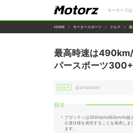
モーターズは
HOME
モータースポーツ
クルマ
最
最高時速は490km
パースポーツ300
クルマ
2019/10/09
目次
ブガッティは300mph(482km/
公道仕様を発売することを発表しました
ます。