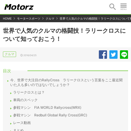
HOME
モータースポーツ
クルマ
世界で人気のクルマの格闘技！ラリークロスについて
世界で人気のクルマの格闘技！ラリークロスに
ついて知っておこう！
クルマ
2016/04/25
目次
今、世界で大注目のRallyCross ラリークロスという言葉をここ最近聞
いた人も多いのではないでしょうか？
ラリークロスとは？
車両のスペック
参戦マシン FIA WORLD Rallycross(WRX)
参戦マシン Redbull Global Rally Cross(GRC)
レース動画
まとめ