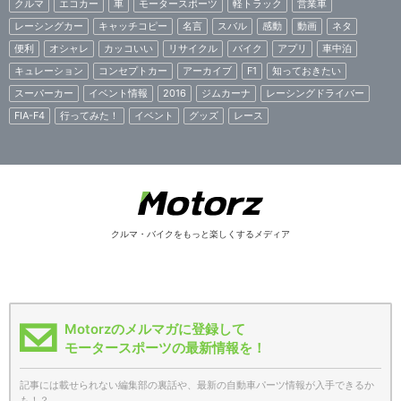
クルマ
エコカー
車
モータースポーツ
軽トラック
営業車
レーシングカー
キャッチコピー
名言
スバル
感動
動画
ネタ
便利
オシャレ
カッコいい
リサイクル
バイク
アプリ
車中泊
キュレーション
コンセプトカー
アーカイブ
F1
知っておきたい
スーパーカー
イベント情報
2016
ジムカーナ
レーシングドライバー
FIA-F4
行ってみた！
イベント
グッズ
レース
クルマ・バイクをもっと楽しくするメディア
Motorzのメルマガに登録して
モータースポーツの最新情報を！
記事には載せられない編集部の裏話や、最新の自動車パーツ情報が入手できるか
も！？