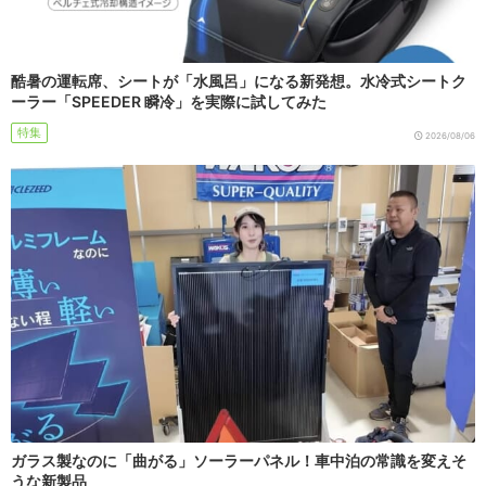
酷暑の運転席、シートが「水風呂」になる新発想。水冷式シートク
ーラー「SPEEDER 瞬冷」を実際に試してみた
特集
2026/08/06
ガラス製なのに「曲がる」ソーラーパネル！車中泊の常識を変えそ
うな新製品