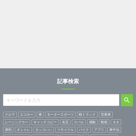
記事検索
クルマ
エコカー
車
モータースポーツ
軽トラック
営業車
レーシングカー
キャッチコピー
名言
スバル
感動
動画
ネタ
便利
オシャレ
カッコいい
リサイクル
バイク
アプリ
車中泊