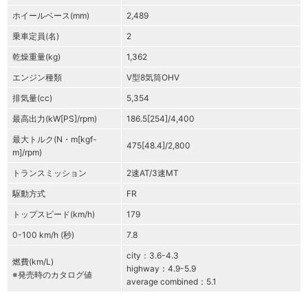
ホイールベース(mm)
2,489
乗車定員(名)
2
乾燥重量(kg)
1,362
エンジン種類
V型8気筒OHV
排気量(cc)
5,354
最高出力(kW[PS]/rpm)
186.5[254]/4,400
最大トルク(N・m[kgf-
475[48.4]/2,800
m]/rpm)
トランスミッション
2速AT/3速MT
駆動方式
FR
トップスピード(km/h)
179
0-100 km/h (秒)
7.8
city：3.6-4.3
燃費(km/L)
highway：4.9-5.9
※発売時のカタログ値
average combined：5.1