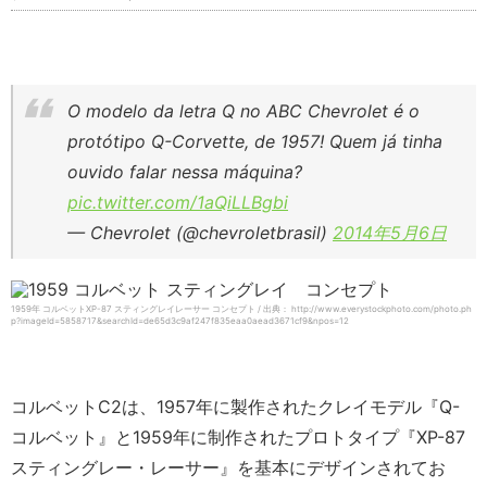
O modelo da letra Q no ABC Chevrolet é o
protótipo Q-Corvette, de 1957! Quem já tinha
ouvido falar nessa máquina?
pic.twitter.com/1aQiLLBgbi
— Chevrolet (@chevroletbrasil)
2014年5月6日
1959年 コルベットXP-87 スティングレイレーサー コンセプト / 出典： http://www.everystockphoto.com/photo.ph
p?imageId=5858717&searchId=de65d3c9af247f835eaa0aead3671cf9&npos=12
コルベットC2は、1957年に製作されたクレイモデル『Q-
コルベット』と1959年に制作されたプロトタイプ『XP-87
スティングレー・レーサー』を基本にデザインされてお