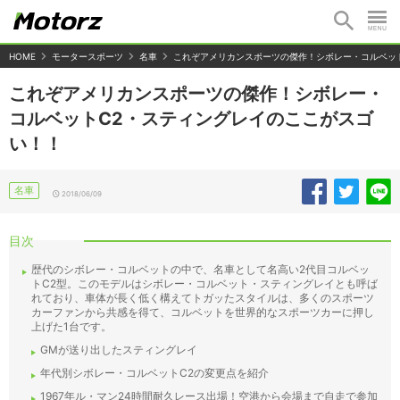
HOME
モータースポーツ
名車
これぞアメリカンスポーツの傑作！シボレー・コルベッ
これぞアメリカンスポーツの傑作！シボレー・
コルベットC2・スティングレイのここがスゴ
い！！
名車
2018/06/09
目次
歴代のシボレー・コルベットの中で、名車として名高い2代目コルベッ
トC2型。このモデルはシボレー・コルベット・スティングレイとも呼ば
れており、車体が長く低く構えてトガッたスタイルは、多くのスポーツ
カーファンから共感を得て、コルベットを世界的なスポーツカーに押し
上げた1台です。
GMが送り出したスティングレイ
年代別シボレー・コルベットC2の変更点を紹介
1967年ル・マン24時間耐久レース出場！空港から会場まで自走で参加