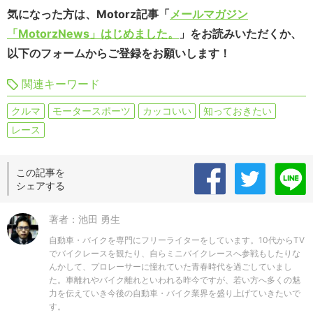
気になった方は、Motorz記事「
メールマガジン
「MotorzNews」はじめました。
」をお読みいただくか、
以下のフォームからご登録をお願いします！
関連キーワード
クルマ
モータースポーツ
カッコいい
知っておきたい
レース
この記事を
シェアする
著者：池田 勇生
自動車・バイクを専門にフリーライターをしています。10代からTV
でバイクレースを観たり、自らミニバイクレースへ参戦もしたりな
んかして、プロレーサーに憧れていた青春時代を過ごしていまし
た。車離れやバイク離れといわれる昨今ですが、若い方へ多くの魅
力を伝えていき今後の自動車・バイク業界を盛り上げていきたいで
す。