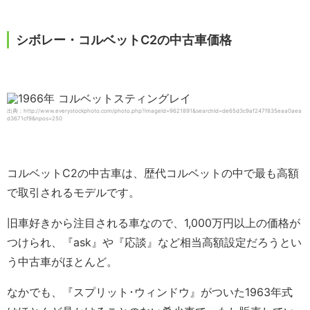
シボレー・コルベットC2の中古車価格
出典：http://www.everystockphoto.com/photo.php?imageId=9621891&searchId=de65d3c9af247f835eaa0aea
d3671cf9&npos=250
コルベットC2の中古車は、歴代コルベットの中で最も高額
で取引されるモデルです。
旧車好きから注目される車なので、1,000万円以上の価格が
つけられ、『ask』や『応談』など相当高額設定だろうとい
う中古車がほとんど。
なかでも、『スプリット･ウィンドウ』がついた1963年式