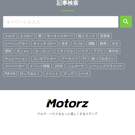
記事検索
クルマ
エコカー
車
モータースポーツ
軽トラック
営業車
レーシングカー
キャッチコピー
名言
スバル
感動
動画
ネタ
便利
オシャレ
カッコいい
リサイクル
バイク
アプリ
車中泊
キュレーション
コンセプトカー
アーカイブ
F1
知っておきたい
スーパーカー
イベント情報
2016
ジムカーナ
レーシングドライバー
FIA-F4
行ってみた！
イベント
グッズ
レース
クルマ・バイクをもっと楽しくするメディア