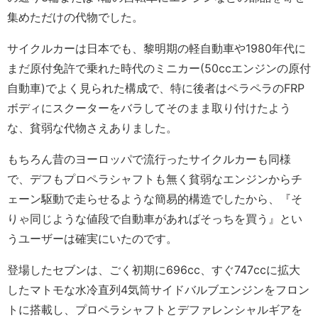
集めただけの代物でした。
サイクルカーは日本でも、黎明期の軽自動車や1980年代に
まだ原付免許で乗れた時代のミニカー(50ccエンジンの原付
自動車)でよく見られた構成で、特に後者はペラペラのFRP
ボディにスクーターをバラしてそのまま取り付けたよう
な、貧弱な代物さえありました。
もちろん昔のヨーロッパで流行ったサイクルカーも同様
で、デフもプロペラシャフトも無く貧弱なエンジンからチ
ェーン駆動で走らせるような簡易的構造でしたから、『そ
りゃ同じような値段で自動車があればそっちを買う』とい
うユーザーは確実にいたのです。
登場したセブンは、ごく初期に696cc、すぐ747ccに拡大
したマトモな水冷直列4気筒サイドバルブエンジンをフロン
トに搭載し、プロペラシャフトとデファレンシャルギアを