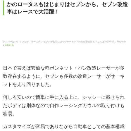
かのロータスもはじまりはセブンから。セブン改造
車はレースで大活躍！
ナンバーはついているが、オースチン セブンが走るには今やサーキットの方が安全かも？これは1930年式 / Photo b
y
Dave_S.
日本で言えば安価な軽ボンネット・バン改造レーサーが多
数存在するように、セブンも多数の改造レーサーがサーキ
ットを走り回りました。
何しろ安いので簡単に手に入る上に、シャシーに載せられ
たボディは別体なので自作レーシングカウルの取り付けも
容易。
カスタマイズが容易でありながら自動車としての基本構成