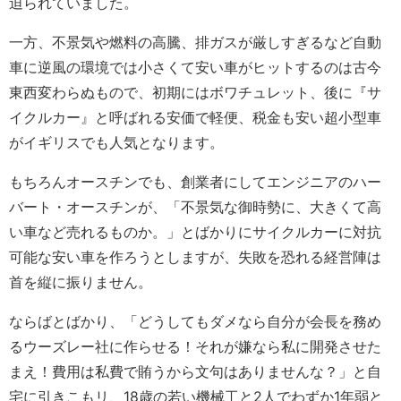
迫られていました。
一方、不景気や燃料の高騰、排ガスが厳しすぎるなど自動
車に逆風の環境では小さくて安い車がヒットするのは古今
東西変わらぬもので、初期にはボワチュレット、後に『サ
イクルカー』と呼ばれる安価で軽便、税金も安い超小型車
がイギリスでも人気となります。
もちろんオースチンでも、創業者にしてエンジニアのハー
バート・オースチンが、「不景気な御時勢に、大きくて高
い車など売れるものか。」とばかりにサイクルカーに対抗
可能な安い車を作ろうとしますが、失敗を恐れる経営陣は
首を縦に振りません。
ならばとばかり、「どうしてもダメなら自分が会長を務め
るウーズレー社に作らせる！それが嫌なら私に開発させた
まえ！費用は私費で賄うから文句はありませんな？」と自
宅に引きこもリ、18歳の若い機械工と2人でわずか1年弱と