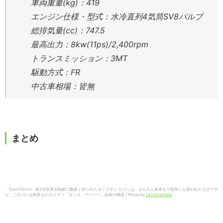
車両重量(kg)：419
エンジン仕様・型式：水冷直列4気筒SV8バルブ
総排気量(cc)：747.5
最高出力：8kw(11ps)/2,400rpm
トランスミッション：3MT
駆動方式：FR
中古車相場：皆無
まとめ
「Don’t Panic!」第2次世界大戦前に数多く作られたオースチン セブンは、もちろん英本土で戦争にも使われたはずです
が、このバンは戦争ものコメディ『ダッズ・アーミー』由来の模様 / Photo by
Les Chatfield