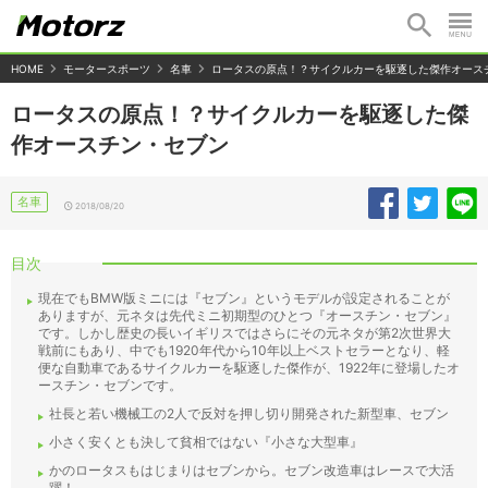
HOME
モータースポーツ
名車
ロータスの原点！？サイクルカーを駆逐した傑作オース
ロータスの原点！？サイクルカーを駆逐した傑
作オースチン・セブン
名車
2018/08/20
目次
現在でもBMW版ミニには『セブン』というモデルが設定されることが
ありますが、元ネタは先代ミニ初期型のひとつ『オースチン・セブン』
です。しかし歴史の長いイギリスではさらにその元ネタが第2次世界大
戦前にもあり、中でも1920年代から10年以上ベストセラーとなり、軽
便な自動車であるサイクルカーを駆逐した傑作が、1922年に登場したオ
ースチン・セブンです。
社長と若い機械工の2人で反対を押し切り開発された新型車、セブン
小さく安くとも決して貧相ではない『小さな大型車』
かのロータスもはじまりはセブンから。セブン改造車はレースで大活
躍！