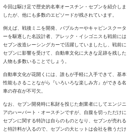
今回は駆け足で歴史的名車オースチン・セブンを紹介しま
したが、他にも多数のエピソードが残されています。
例えば、戦後ミニを開発、バブルカーやキャビンスクータ
ーを駆逐した名設計者、アレック・イシゴニスも戦前には
セブン改造レーシングカーで活躍していましたし、戦前に
セブンに影響を受けて、自動車文化に大きな足跡を残した
人物も多数いることでしょう。
自動車文化が花開くには、誰もが手軽に入手できて、基本
性能もさることながら『いろいろな楽しみ方』ができる名
車の存在が不可欠。
なお、セブン開発時に私財を投じた創業者にしてエンジニ
アのハーバート・オースチンですが、自腹を切っただけに
セブンに関する特許は自らのものとなり、セブンが売れる
と特許料が入るので、セブンの大ヒットは会社を救うだけ