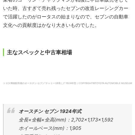
いた時、古すぎて売れ残ったセブンの改造レーシングカー
で活躍したのがロータスの始まりなので、セブンの自動車
文化への貢献度はかなり大きいものでした。
主なスペックと中古車相場
トヨタ博物館所蔵のオースチン セブン”チャミー(仲良し)” 1924年型 / COPYRIGHT©TOYOTA AUTOMOBILE MUSEUM
オースチン セブン 1924年式
全長×全幅×全高(mm)：2,702×1,173×1,592
ホイールベース(mm)：1,905