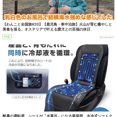
【わんこと全国旅#20】【鹿児島・車中泊旅】火山が育む癒やしと
美食を巡る、オステリアで叶える愛犬との至福の休日
特集
2026/08/07
酷暑の運転席、シートが「水風呂」になる新発想。水冷式シートク