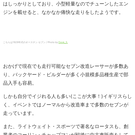
はしっかりとしており、小型軽量なのでチューンしたエン
ジンを載せると、なかなか痛快な走りをしたようです。
こちらは1929年式のオースチン セブン / Photo by
Dave_S.
おかげで現在でも走行可能なセブン改造レーサーが多数あ
り、バックヤード・ビルダーが多く小規模多品種生産で部
品入手も容易。
しかも自分でイジれる人も多い(ここが大事！)イギリスらし
く、イベントではノーマルから改造車まで多数のセブンが
走っています。
また、ライトウェイト・スポーツで著名なロータスも、創
業者のコーリン・チャップマンが戦後に中古車販売をして