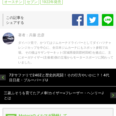
オースチン
セブン
1922年発売
この記事を
シェアする
著者：兵藤 忠彦
ダイハツ党で、かつてはジムカーナドライバーとしてダイハツチャ
レンジカップを中心に、全日本ジムカーナにもスポット参戦で出
場。 その後はサザンサーキット(宮城県柴田郡村田町)を拠点に、主
にオーガナイザー(主催者)側の立場からモータースポーツに関わって
いました。
73'サファリで240Zと歴史的死闘！その行方やいかに？！4代
目日産・ブルーバードU
三菱ふそうを育てたアメ車!カイザー=フレーザー・ヘンリーJ
とは
Motorzのメルマガ登録して