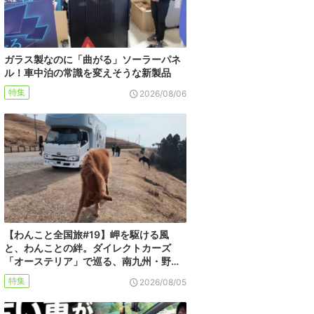
ガラス製なのに「曲がる」ソーラーパネ
ル！車中泊の常識を変えそうな新製品
特集
2026/08/06
【わんこと全国旅#19】岬を駆ける風
と、わんことの絆。ダイレクトカーズ
「オーステリア」で巡る、南九州・野…
特集
2026/08/05