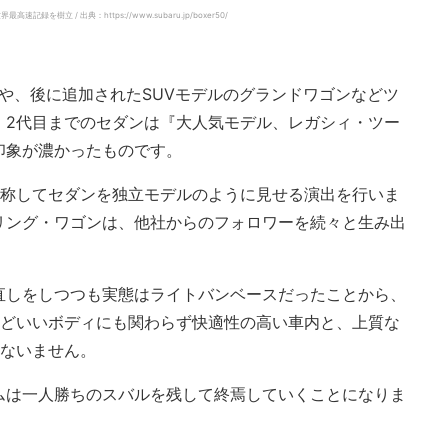
樹立 / 出典：https://www.subaru.jp/boxer50/
定や、後に追加されたSUVモデルのグランドワゴンなどツ
、2代目までのセダンは『大人気モデル、レガシィ・ツー
印象が濃かったものです。
”と称してセダンを独立モデルのように見せる演出を行いま
リング・ワゴンは、他社からのフォロワーを続々と生み出
直しをしつつも実態はライトバンベースだったことから、
うどいいボディにも関わらず快適性の高い車内と、上質な
かないません。
ムは一人勝ちのスバルを残して終焉していくことになりま