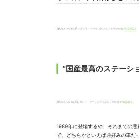
2代目スバル BG系 レガシィ・ツーリングワゴン / Photo by
RL GNZLZ
“国産最高のステーシ
2代目スバル BG系レガシィ・ツーリングワゴン / Photo by
Grant C
1989年に登場するや、それまでの
で、どちらかといえば通好みの車だ