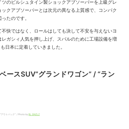
イツのビルシュタイン製ショックアブソーバーを上級グレ
ョックアブソーバーとは次元の異なる上質感で、コンパク
図ったのです。
て不快ではなく、ロールはしても決して不安を与えないヨ
はレガシィ人気を押し上げ、スバルのために工場設備を増
ドも日本に定着していきました。
ースSUV”グランドワゴン” / “ラン
トバック” / Photo by
RL GNZLZ