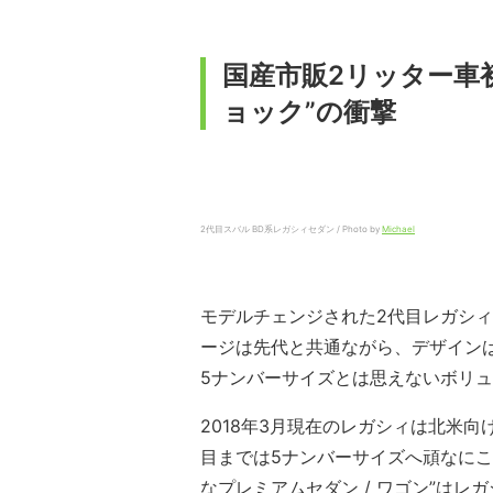
国産市販2リッター車初
ョック”の衝撃
2代目スバル BD系レガシィセダン / Photo by
Michael
モデルチェンジされた2代目レガシィは、
ージは先代と共通ながら、デザイン
5ナンバーサイズとは思えないボリ
2018年3月現在のレガシィは北米
目までは5ナンバーサイズへ頑なにこ
なプレミアムセダン / ワゴン”はレ