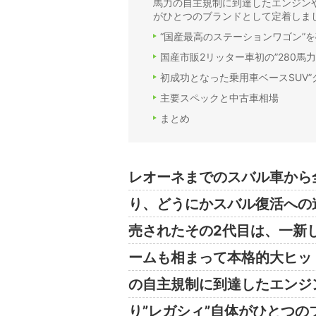
馬力の自主規制に到達したエンジン
がひとつのブランドとして定着しま
“国産最高のステーションワゴン”
国産市販2リッター車初の”280馬
初成功となった乗用車ベースSUV”グ
主要スペックと中古車相場
まとめ
レオーネまでのスバル車から
り、どうにかスバル復活への道
売されたその2代目は、一新
ームも相まって本格的大ヒッ
の自主規制に到達したエンジ
り”レガシィ”自体がひとつ