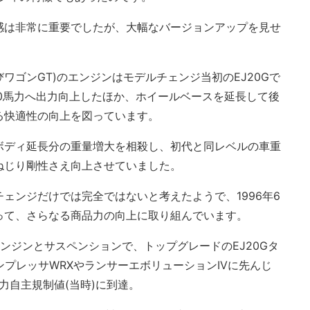
感は非常に重要でしたが、大幅なバージョンアップを見せ
よびワゴンGT)のエンジンはモデルチェンジ当初のEJ20Gで
0馬力へ出力向上したほか、ホイールベースを延長して後
る快適性の向上を図っています。
ボディ延長分の重量増大を相殺し、初代と同レベルの車重
ねじり剛性さえ向上させていました。
ェンジだけでは完全ではないと考えたようで、1996年6
って、さらなる商品力の向上に取り組んでいます。
ンジンとサスペンションで、トップグレードのEJ20Gタ
ンプレッサWRXやランサーエボリューションIVに先んじ
力自主規制値(当時)に到達。