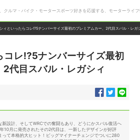
、クルマ・バイク・モータースポーツ好きを応援する、モーターライフ
シィといったらコレ!?5ナンバーサイズ最初のプレミアムカー、2代目スバル・レガ
コレ!?5ナンバーサイズ最初
、2代目スバル・レガシィ
な新設計、そしてWRCでの奮闘もあり、どうにかスバル復活へ
3年10月に発売されたその2代目は、一新したデザインが好評
まって本格的大ヒット！ビッグマイナーチェンジでついに280