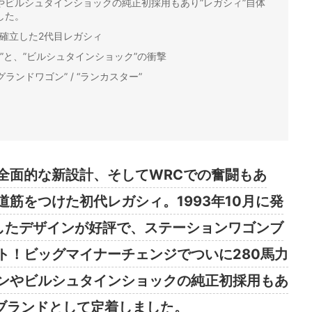
やビルシュタインショックの純正初採用もあり”レガシィ”自体
した。
を確立した2代目レガシィ
力”と、”ビルシュタインショック”の衝撃
ランドワゴン” / “ランカスター”
全面的な新設計、そしてWRCでの奮闘もあ
筋をつけた初代レガシィ。1993年10月に発
したデザインが好評で、ステーションワゴンブ
ト！ビッグマイナーチェンジでついに280馬力
ンやビルシュタインショックの純正初採用もあ
のブランドとして定着しました。