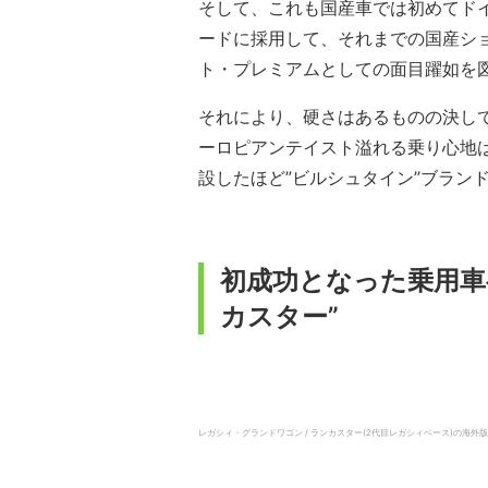
そして、これも国産車では初めてド
ードに採用して、それまでの国産シ
ト・プレミアムとしての面目躍如を
それにより、硬さはあるものの決し
ーロピアンテイスト溢れる乗り心地
設したほど”ビルシュタイン”ブラン
初成功となった乗用車ベ
カスター”
レガシィ・グランドワゴン / ランカスター(2代目レガシィベース)の海外版”アウ