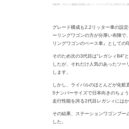
1993年、デビュー直前の2代目レガシィ・ツーリングワゴンGTがワゴン世界最高速記録を
グレード構成も2.2リッター車の設
ーリングワゴンの方が分厚い布陣で
リングワゴンのベース車』としての
そのため次の3代目は”レガシィB4
したが、それだけ人気のあったツー
します。
しかし、ライバルのほとんどが化粧
5ナンバーサイズで日本向きのちょ
走行性能を誇る2代目レガシィには
その結果、ステーションワゴンブー
した。