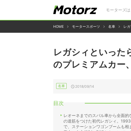
モーターズは
HOME
モータースポーツ
名車
レガ
レガシィといったら
のプレミアムカー
名車
2018/09/14
目次
レオーネまでのスバル車から全面的
の道筋をつけた初代レガシィ。199
で、ステーションワゴンブームも相