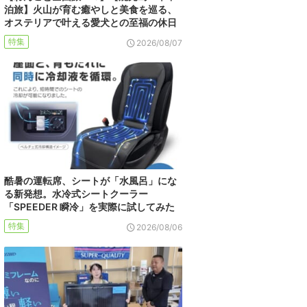
泊旅】火山が育む癒やしと美食を巡る、
オステリアで叶える愛犬との至福の休日
特集
2026/08/07
酷暑の運転席、シートが「水風呂」にな
る新発想。水冷式シートクーラー
「SPEEDER 瞬冷」を実際に試してみた
特集
2026/08/06